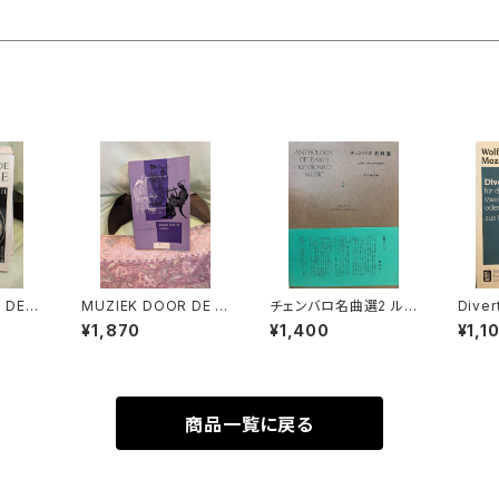
 DE L
MUZIEK DOOR DE E
チェンバロ名曲選2 ル
Diver
les m
EUWEN 3【著者：DRS.
ネサンスからロココまで
ür dr
¥1,870
¥1,400
¥1,1
œuvre
W.C.M.KLOPPENBU
【編集：野村満男】出版：
(zwei
物とそ
RG】出版社：Broekma
東京コレギウム 1998
d Fag
著者：M
ns&Van Poppel 197
年
klari
ER】出
5年
Ann.
1970
者：Wo
商品一覧に戻る
eus 
BREI
L 19