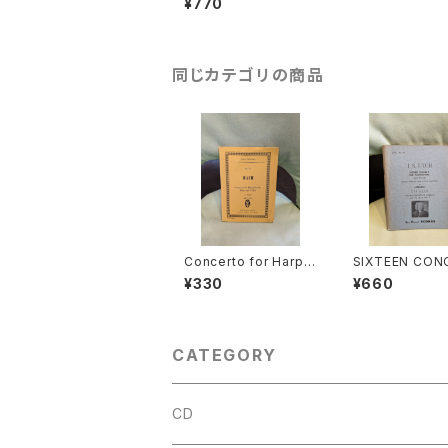
¥770
−6【著者：HANDEL】出
版社：LEA POCKET S
CORES 1955年
同じカテゴリの商品
Concerto for Harpsi
SIXTEEN CON
cord,Flute and Violi
FOR HARPSIC
¥330
¥660
n A-minor BWV 104
BWV972-987(
4【著者：J.S.BACH】出
R VIVALDI AN
版社：Ernst Eulenbur
ER MASTERS)
g Ltd. 1976年
J.S.BACH】出版
A POCKET SC
CATEGORY
1955年
CD