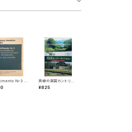
timento Nr.3 f
爽緑の英国カントリー
ei Basetthörner
サイドをゆく【著者：末安
00
¥825
 klarinetten un
正博 写真：末安潤子】出
otto oder drei
版社：成隆出版 2000
netten) ans KV
年
299(439b)【著
lfgang Amad
Mozart】出版社：
TKOPF&HÄRTE
87年