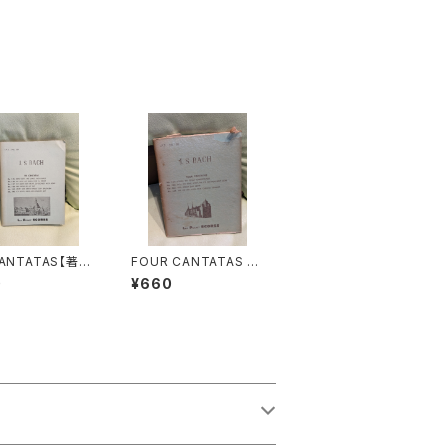
CANTATAS【著
FOUR CANTATAS N
S.BACH】出版
o.161:KOMM, DU SU
0
¥660
A POCKET SC
SSE TODESSTUNDE
 1965年
No.162:ACH, ICH SE
HE, JETZT, DA ICH
ZUR HOCHZEIT GE
HE No.163:NUR JED
EM DAS SEINE No.16
4:IHR, DIE IHR EUCH
VON CHRISTO NEN
NET【著者：J.S.BAC
H】出版社：LEA POCK
ET SCORES 1965年