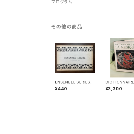
古楽以外
古楽
プログラム
古楽以外
古楽
その他の商品
古楽以外
ENSENBLE SERIES
DICTIONNAIRE
Ⅰ【編集：東京コレギウ
A MUSIQUE Ⅱ:
¥440
¥3,300
ム】出版社：東京コレギ
ens et leurs 
ウム出版部
s『音楽辞典：人
の作品』第2巻【
ARC HONEGG
版社：BORDAS 
年