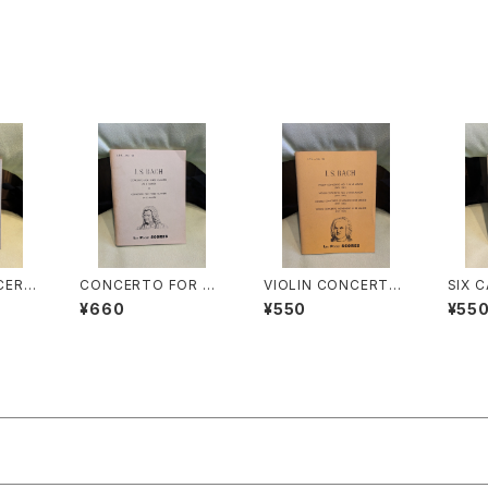
CERTI
CONCERTO FOR TH
VIOLIN CONCERTO
SIX 
HORD
REE CLAVIERS IN D
NO.1 IN A MINOR(B
者：J.
¥660
¥550
¥55
AFTE
MINOR・CONCERTO
WV1041) VIOLIN CO
社：LE
D OTH
FOR THREE CLAVIE
NCERTO NO.2 IN E
ORES
【著者：
RS IN C MAJOR【著
MAJOR(BWV1042)
社：LE
者：J.S.BACH】出版
DOUBLE CONCERT
ORES
社：LEA POCKET SC
O(2 VIOLINS)IN D MI
ORES 1954年
NOR(BWV1043) VIO
LIN CONCERTO MO
VEMENT IN D MAJO
R(BWV1045)【著者：J.
S.BACH】出版社：LEA
POCKET SCORES 1