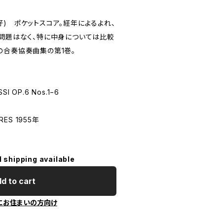
) ポケットスコア。経年によるよれ、
の問題はなく、特に中身については比較
の合奏協奏曲集の第1巻。
I OP.6 Nos.1−6
RES 1955年
l shipping available
d to cart
にお住まいの方向け