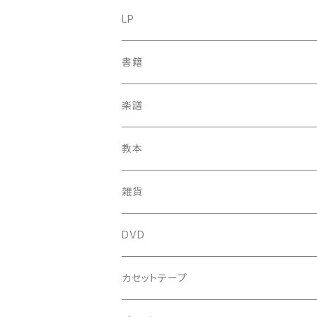
古楽
LP
中古CD
古楽以外
古楽
書籍
鍋島元子関連CD
中古CD
中古LP
古楽以外
古楽関係
楽譜
新品CD
鍋島元子関連LP
中古LP
中古本
古楽以外
古楽関係
教本
新古本
中古本
スコア
中古本
古楽以外
古楽関係
雑貨
鍵盤用
スコア
古楽以外
トートバッグ
DVD
アンサンブル
バロック
古楽
カセットテープ
ルネサンス