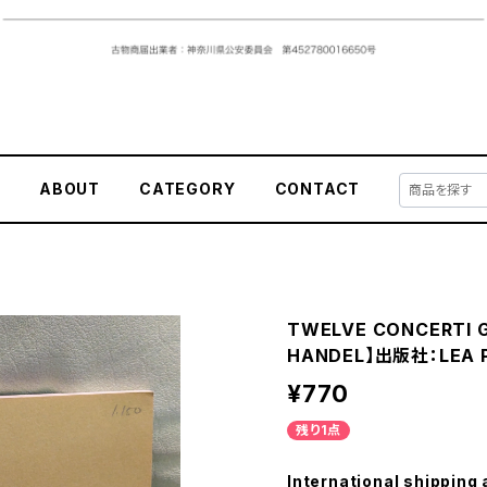
E
ABOUT
CATEGORY
CONTACT
TWELVE CONCERTI G
HANDEL】出版社：LEA P
¥770
残り1点
International shipping 