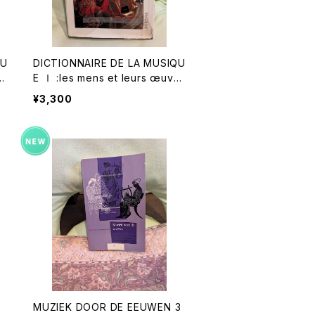
QU
DICTIONNAIRE DE LA MUSIQU
e
E Ⅰ :les mens et leurs œuvre
2
s『音楽辞典：人物とその作品』第１
¥3,300
出
巻【著者：MARC HONEGGER】出
版社：BORDAS 1970年
MUZIEK DOOR DE EEUWEN 3