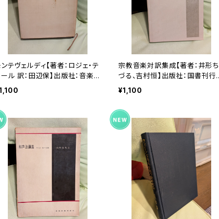
モンテヴェルディ【著者：ロジェ・テ
宗教音楽対訳集成【著者：井形ち
ラール 訳：田辺保】出版社：音楽
づる、吉村恒】出版社：国書刊行
之友社 昭和51年
2007年
1,100
¥1,100