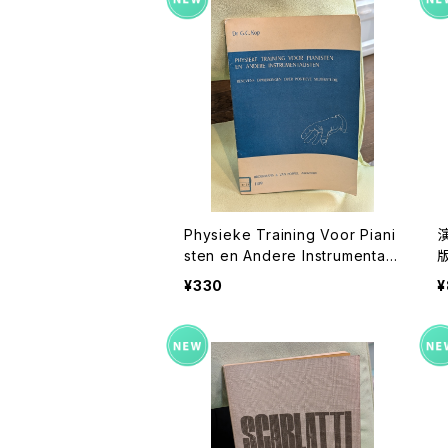
Physieke Training Voor Piani
sten en Andere Instrumentali
sten【著者：Dr.G.C.Kop】出版社：
¥330
¥
Broekmans&van Poppel 1973
年