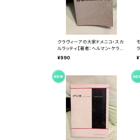
クラヴィーアの大家ドメニコ・スカ
ルラッティ【著者：ヘルマン・ケラー
訳：原田宏司、小山郁之進】出版
¥990
¥
社：音楽之友社 昭和49年