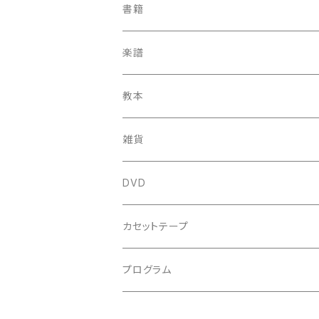
中古CD
古楽以外
古楽
書籍
鍋島元子関連CD
中古CD
中古LP
古楽以外
古楽関係
楽譜
新品CD
鍋島元子関連LP
中古LP
中古本
古楽以外
古楽関係
教本
新古本
中古本
スコア
中古本
古楽以外
古楽関係
雑貨
鍵盤用
スコア
古楽以外
トートバッグ
DVD
アンサンブル
バロック
古楽
カセットテープ
ルネサンス
古楽以外
古楽
プログラム
古楽以外
古楽