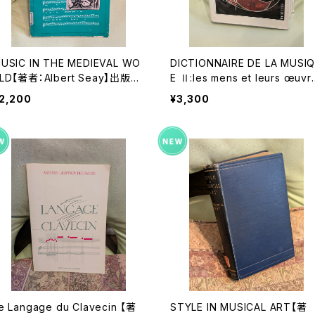
USIC IN THE MEDIEVAL WO
DICTIONNAIRE DE LA MUSI
LD【著者：Albert Seay】出版
E Ⅱ:les mens et leurs œuvr
：PRENTICE-HALL, INC., 197
s『音楽辞典：人物とその作品』第
2,200
¥3,300
5年
巻【著者：MARC HONEGGER】
版社：BORDAS 1970年
e Langage du Clavecin 【著
STYLE IN MUSICAL ART【著