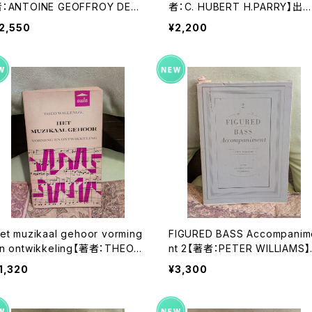
：ANTOINE GEOFFROY DEC
者：C. HUBERT H.PARRY】出
AUME】出版社：EDITIONS VA
社：MACMILLAN AND CO,LIM
2,550
¥2,200
 DE VELDE 1986年
ED 1924年
et muzikaal gehoor vorming
FIGURED BASS Accompanim
n ontwikkeling【著者：THEO
nt 2【著者：PETER WILLIAMS】
ILLEMZE】出版社：UTRECHT
出版社：UNIVERSITY PRESS 1
1,320
¥3,300
ULA-BOEKEN 1969年
70年