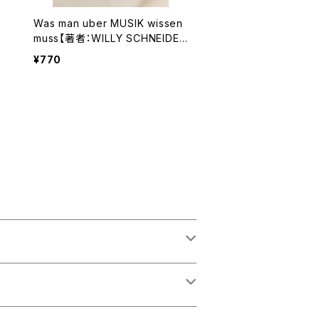
Was man uber MUSIK wissen
：
muss【著者：WILLY SCHNEIDE
R】出版社：EDITION SCHOTT 4
¥770
205 1954年