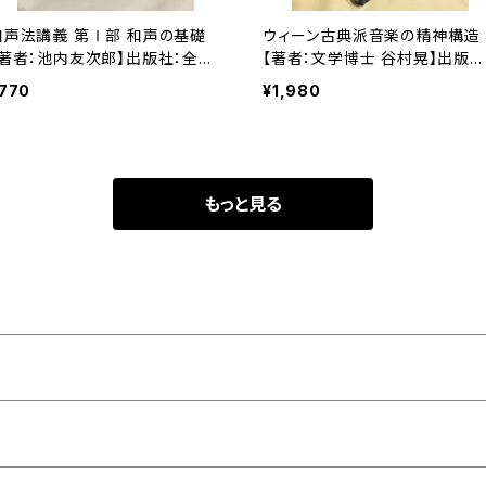
和声法講義 第Ⅰ部 和声の基礎
ウィーン古典派音楽の精神構造
【著者：池内友次郎】出版社：全音
【著者：文学博士 谷村晃】出版社
楽譜出版社 1959年
音楽之友社 昭和58年
770
¥1,980
もっと見る