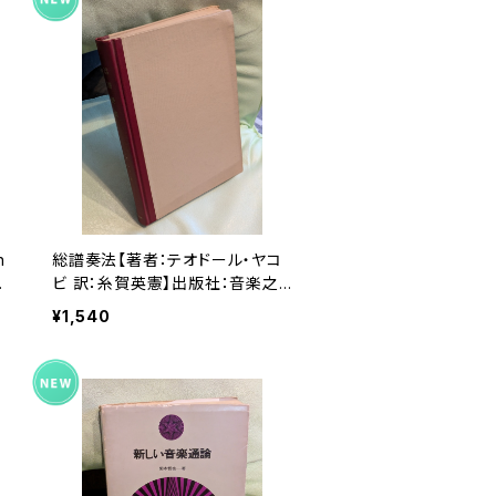
n
総譜奏法【著者：テオドール・ヤコ
RE
ビ 訳：糸賀英憲】出版社：音楽之
友社 昭和36年
¥1,540