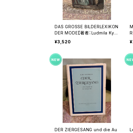
DAS GROSSE BILDERLEXIKON
M
DER MODE【著者：Ludmila Kyb
R
alová, Olga Herbenová, Mile
社
¥3,520
¥
na Lamarová】出版社：ARTIAVE
RLAG 1966年
DER ZIERGESANG und die Au
L