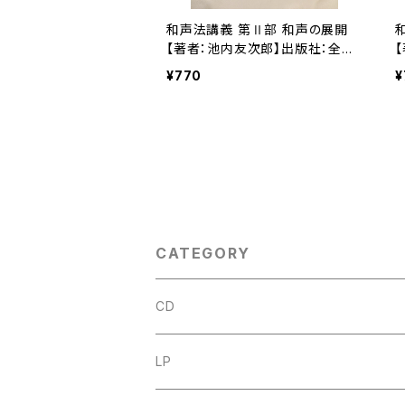
和声法講義 第Ⅱ部 和声の展開
【著者：池内友次郎】出版社：全音
楽譜出版社 1961年
¥770
¥
CATEGORY
CD
古楽
LP