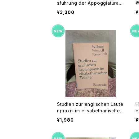
sfuhrung der Appoggiatura
者
【著者：Kurt Wichmann】出版社：
H
¥3,300
¥
Veb Deutscher Verlag Fur Mu
N
sik 1966年
Studien zur englischen Laute
H
npraxis im elisabethanischen
e
Zeitalter【著者：Wilburn Wend
W
¥1,980
¥
ell Newcomb】出版社：Bärenre
A
iter Kassel 1967年