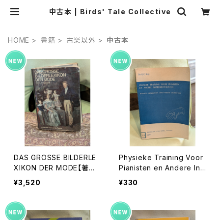
中古本 | Birds' Tale Collective
HOME
書籍
古楽以外
中古本
DAS GROSSE BILDERLE
Physieke Training Voor
XIKON DER MODE【著者：
Pianisten en Andere Ins
Ludmila Kybalová, Olga
trumentalisten【著者：Dr.
¥3,520
¥330
Herbenová, Milena Lam
G.C.Kop】出版社：Broekm
arová】出版社：ARTIAVER
ans&van Poppel 1973年
LAG 1966年