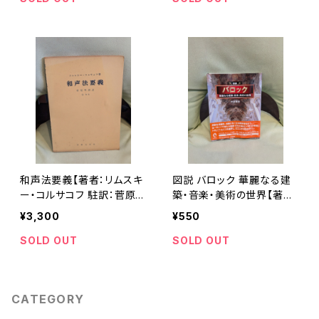
和声法要義【著者：リムスキ
図説 バロック 華麗なる建
ー・コルサコフ 駐訳：菅原明
築・音楽・美術の世界【著
朗】出版社：音友 昭和28年
者：中島智章】出版社：河出
¥3,300
¥550
書房新社 ふくろうの本 2
010年
SOLD OUT
SOLD OUT
CATEGORY