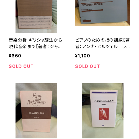
音楽分析 ギリシャ旋法から
ピアノのための指の訓練【著
現代音楽まで【著者：ジャッ
者：アンナ・ヒルツェル＝ラ
ク・シャイエ】出版社：音楽之
ンゲンハーン、訳：原田吉
¥660
¥1,100
友社 昭和43年
雄】出版社：全音楽譜出版
社 1994年
SOLD OUT
SOLD OUT