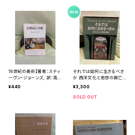
18世紀の美術【著者：スティ
それでは如何に生きるべき
ーヴン・ジョーンズ, 訳：高階
か 西洋文化と思想の興亡
秀爾, 大野芳材】出版社：岩
【著者：フランシス・A・シェー
¥440
¥3,300
波書店 1985年
ファー 訳：稲垣久和】出版
社：いのちのことば社 1979
SOLD OUT
年