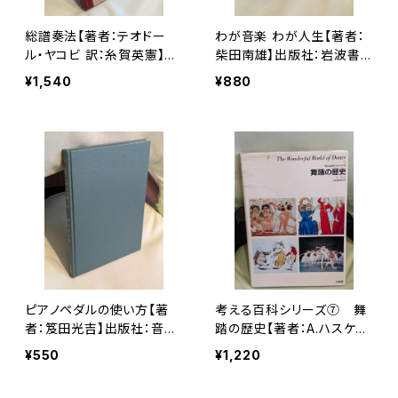
総譜奏法【著者：テオドー
わが音楽 わが人生【著者：
ル・ヤコビ 訳：糸賀英憲】出
柴田南雄】出版社：岩波書
版社：音楽之友社 昭和36
店 1995年
¥1,540
¥880
年
ピアノペダルの使い方【著
考える百科シリーズ⑦ 舞
者：笈田光吉】出版社：音楽
踏の歴史【著者：A.ハスケ
之友社 昭和58年
ル】出版社：三省堂 1974年
¥550
¥1,220