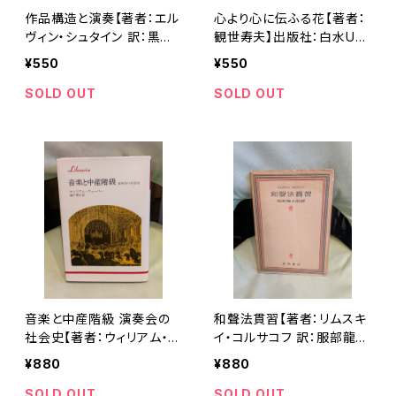
作品構造と演奏【著者：エル
心より心に伝ふる花【著者：
ヴィン・シュタイン 訳：黒川
観世寿夫】出版社：白水Uブ
武】出版社：全音楽譜出版
ックス 1996年
¥550
¥550
社 1972年
SOLD OUT
SOLD OUT
音楽と中産階級 演奏会の
和聲法貫習【著者：リムスキ
社会史【著者：ウィリアム・ウ
イ・コルサコフ 訳：服部龍太
ェーバー 訳：城戸明子】出
郎】出版社：和田書店 昭和2
¥880
¥880
版社：法政大学出版局 198
7年
3年
SOLD OUT
SOLD OUT