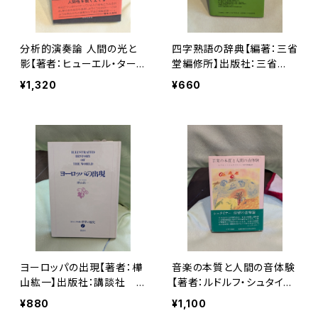
分析的演奏論 人間の光と
四字熟語の辞典【編著：三省
影【著者：ヒューエル・ター
堂編修所】出版社：三省
クイ 訳：三浦淳史】出版社：
堂 1991年
¥1,320
¥660
音楽之友社 昭和51年
ヨーロッパの出現【著者：樺
音楽の本質と人間の音体験
山紘一】出版社：講談社
【著者：ルドルフ・シュタイナ
昭和60年
ー 訳：西川隆範】出版社：イ
¥880
¥1,100
ザラ書房 1994年