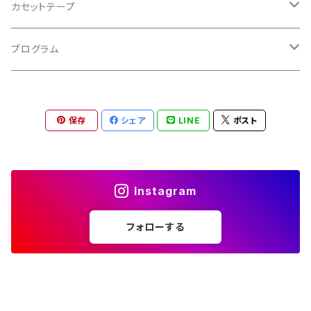
バロック
古楽
カセットテープ
ルネサンス
古楽以外
古楽
プログラム
古楽以外
古楽
保存
シェア
LINE
ポスト
古楽以外
Instagram
フォローする