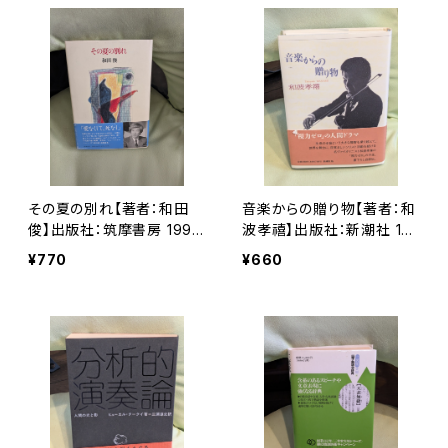
その夏の別れ【著者：和田
音楽からの贈り物【著者：和
俊】出版社：筑摩書房 1996
波孝禧】出版社：新潮社 19
年
94年
¥770
¥660