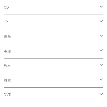
CD
古楽
LP
中古CD
古楽以外
古楽
書籍
鍋島元子関連CD
中古CD
中古LP
古楽以外
古楽関係
楽譜
新品CD
鍋島元子関連LP
中古LP
中古本
古楽以外
古楽関係
教本
新古本
中古本
スコア
中古本
古楽以外
古楽関係
雑貨
鍵盤用
スコア
古楽以外
トートバッグ
DVD
アンサンブル