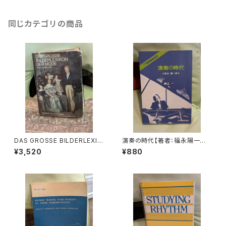
同じカテゴリの商品
DAS GROSSE BILDERLEXIK
演奏の時代【著者：福永陽一郎】
ON DER MODE【著者：Ludmil
出版社：紀伊國屋書店 1978年
¥3,520
¥880
a Kybalová, Olga Herbeno
vá, Milena Lamarová】出版
社：ARTIAVERLAG 1966年