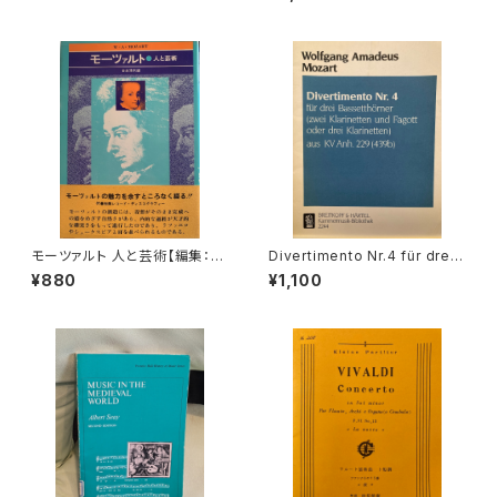
ORD MUSIC【演奏者：EDWAR
D PARMENTIER】レコード会
社：WILDBOAR 1981年
モーツァルト 人と芸術【編集：音
Divertimento Nr.4 für drei
楽現代】出版社：芸術現代社 昭
Basetthörner(zwei klarinet
¥880
¥1,100
和51年
ten und Fagotto oder drei
klarinetten) ans KV Ann.29
9(439b)【著者：Wolfgang A
madeus Mozart】出版社：BR
EITKOPF&HÄRTEL 1987年