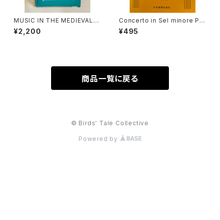
MUSIC IN THE MEDIEVAL
Concerto in Sel minore Per
WORLD【著者：Albert Seay】
Flaute, Archi e Organo(o C
¥2,200
¥495
出版社：PRENTICE-HALL, IN
embalo) La notte【著者：VIV
C., 1975年
ALDI】出版社：日本楽譜出版社
商品一覧に戻る
© Birds' Tale Collective
Powered by