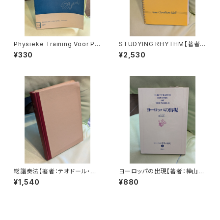
Physieke Training Voor Pia
STUDYING RHYTHM【著者：
nisten en Andere Instrume
Anne Carothers Hall】出版
¥330
¥2,530
ntalisten【著者：Dr.G.C.Kop】
社：PRENTICE-HALL,INC 19
出版社：Broekmans&van Po
89年
ppel 1973年
総譜奏法【著者：テオドール・ヤ
ヨーロッパの出現【著者：樺山紘
コビ 訳：糸賀英憲】出版社：音楽
一】出版社：講談社 昭和60年
¥1,540
¥880
之友社 昭和36年