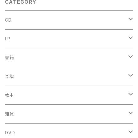
CATEGORY
CD
古楽
LP
中古CD
古楽以外
古楽
書籍
鍋島元子関連CD
中古CD
中古LP
古楽以外
古楽関係
楽譜
新品CD
鍋島元子関連LP
中古LP
中古本
古楽以外
古楽関係
教本
新古本
中古本
スコア
中古本
古楽以外
古楽関係
雑貨
鍵盤用
スコア
古楽以外
トートバッグ
DVD