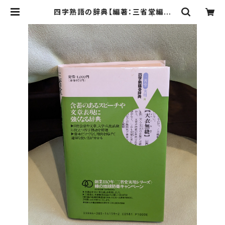
四字熟語の辞典【編著：三省堂編修
所】出版社：三省堂 1991年 | Bird
s' Tale Collective