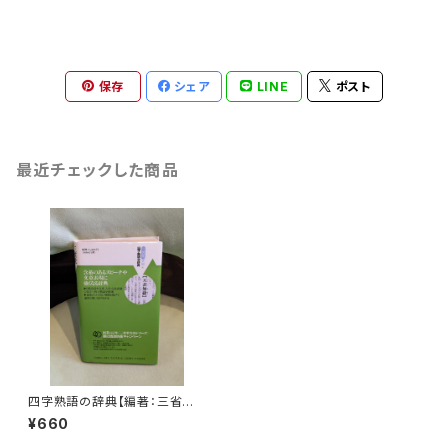
保存
シェア
LINE
ポスト
最近チェックした商品
四字熟語の辞典【編著：三省堂
編修所】出版社：三省堂 1991
¥660
年