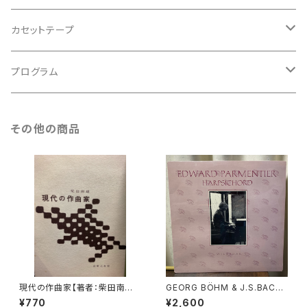
アンサンブル
バロック
古楽
カセットテープ
ルネサンス
古楽以外
古楽
プログラム
古楽以外
古楽
その他の商品
古楽以外
現代の作曲家【著者：柴田南雄】
GEORG BÖHM & J.S.BACH:
出版社：音楽之友社 昭和33年
EXTRAVAGANT HARPSICH
¥770
¥2,600