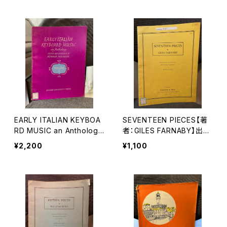
版社：OXFORD UNIVERSI
XFORD UNIVERSITY PR
TY PRESS 1971年
ESS 1966年
EARLY ITALIAN KEYBOA
SEVENTEEN PIECES【著
RD MUSIC an Anthology
者：GILES FARNABY】出版
VOLUME 2【編著：HOWAR
社：STAINER & BELL 19
¥2,200
¥1,100
D FERGUSON】出版社：O
68年
XFORD UNIVERSITY PR
ESS 1968年