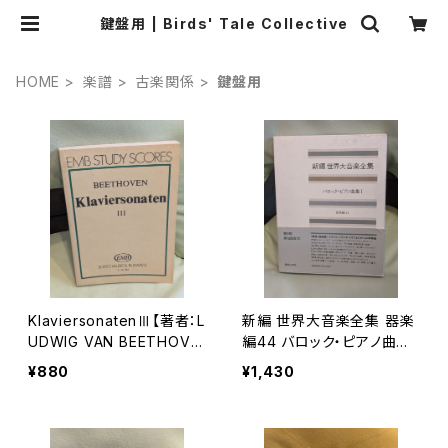
鍵盤用 | Birds' Tale Collective
HOME
楽譜
古楽関係
鍵盤用
KlaviersonatenⅢ【著者：L
新編 世界大音楽全集 器楽
UDWIG VAN BEETHOVE
編44 バロック・ピアノ曲集
N】出版社：EDITIO MUSIC
Ⅰ【編集：浅香淳】出版社：
¥880
¥1,430
A BUDAPEST 1982年
音楽之友社 1993年