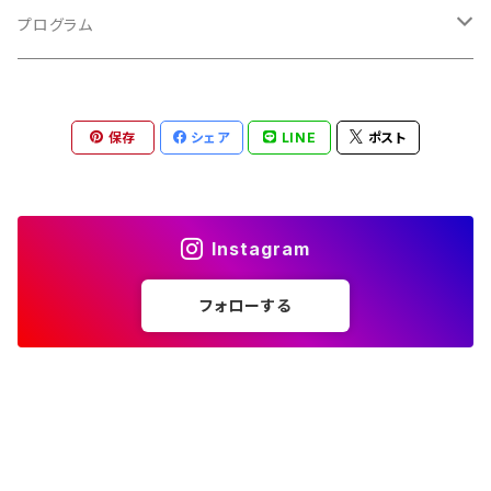
ルネサンス
古楽以外
古楽
プログラム
古楽以外
古楽
保存
シェア
LINE
ポスト
古楽以外
Instagram
フォローする