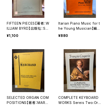
FIFTEEN PIECES【著者：W
Itarian Piano Music for t
ILLIAM BYRD】出版社：ST
he Young Musician【編
AINER&BELL,LTD, 1956
著：ISTVÁN MÁRIÁSSY】
¥1,100
¥880
年
出版社：EDITIO MUSICA
BUDAPEST 1974年
SELECTED ORGAN COM
COMPLETE KEYBOARD
POSITIONS【著者：MARC
WORKS Sereis Two:Ord
HAND】出版社：EDWIN F.
res ⅩⅣ-ⅩⅩⅦ【著者：Fra