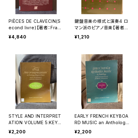
PIÈCES DE CLAVECIN(S
鍵盤音楽の様式と演奏4 ロ
econd livre)【著者：Franç
マン派のピアノ音楽【著者：
ois COUPERIN】出版社：E
ハワード・ファーガスン 訳：
¥4,840
¥1,210
DITIONS J.M.FUZEAU 1
角倉一朗】出版社：全音楽
990年
譜出版社 1974年
STYLE AND INTERPRET
EARLY FRENCH KEYBOA
ATION VOLUME 5:KEYB
RD MUSIC an Anthology
OARD DUETS(1)【編著：H
VOLUME 2【編著：HOWAR
¥2,200
¥2,200
OWARD FERGUSON】出
D FERGUSON】出版社：O