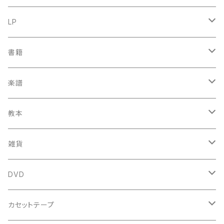
古楽
LP
中古CD
古楽以外
古楽
書籍
鍋島元子関連CD
中古CD
中古LP
古楽以外
古楽関係
楽譜
新品CD
鍋島元子関連LP
中古LP
中古本
古楽以外
古楽関係
教本
新古本
中古本
スコア
中古本
古楽以外
古楽関係
雑貨
鍵盤用
スコア
古楽以外
トートバッグ
DVD
アンサンブル
バロック
古楽
カセットテープ