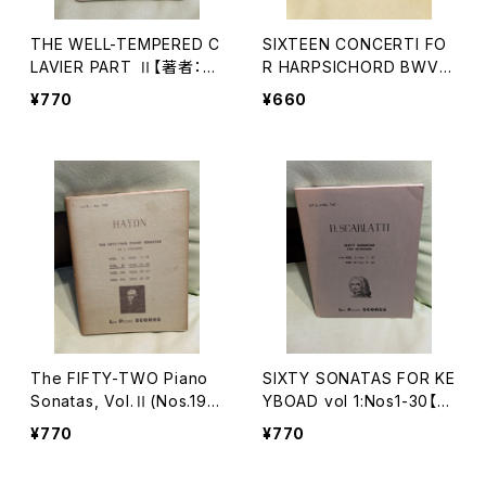
THE WELL-TEMPERED C
SIXTEEN CONCERTI FO
LAVIER PART Ⅱ【著者：J.
R HARPSICHORD BWV9
S.BACH】出版社：LEA PO
72-987(AFTER VIVALDI
¥770
¥660
CKET SCORES 1950年
AND OTHER MASTERS)
【著者：J.S.BACH】出版社：
LEA POCKET SCORES 1
955年
The FIFTY-TWO Piano
SIXTY SONATAS FOR KE
Sonatas, Vol.Ⅱ(Nos.19-
YBOAD vol 1:Nos1-30【著
28)【著者：HAYDN】出版
者：D.SCALLATTI】出版社：
¥770
¥770
社：LEA POCKET SCORE
LEA POCKET SCORES 1
S 1959年
965年