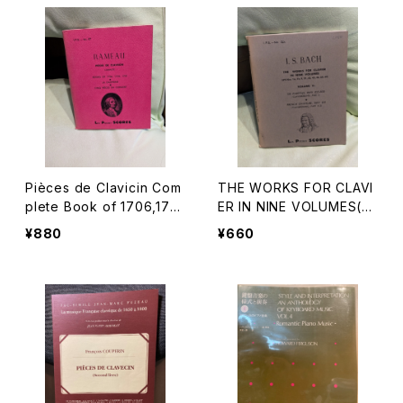
Pièces de Clavicin Com
THE WORKS FOR CLAVI
plete Book of 1706,172
ER IN NINE VOLUMES(LP
4,1731【著者：RAMEAU】出
S Nos.1a,1b,9,21,22,45,4
¥880
¥660
版社：LEA POCKET SCOR
6,48,69) VOLUME ⅴ:SI
ES 1957年
X PARTITAS, BWV 825-
830(CLAVIERÜBUNG, PA
RT 1)・FRENCH OVERTU
RE, BWV 831(CLAVIERÜ
BUNG,PART Ⅱ／2)【著
者：J.S.BACH】出版社：LEA
POCKET SCORES 出版年
不明