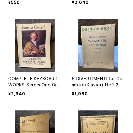
¥550
¥2,640
KALMUS
nçois COUPERIN】出版
社：DOVER Publications,
Inc. 1974年
COMPLETE KEYBOARD
6 DIVERTIMENTI für Ce
WORKS Sereis One:Ord
mbalo(Klavier) Heft 2
res Ⅰ- Ⅷ【著者：François
【著者：WAGENSEIL】出版
¥2,640
¥1,980
COUPERIN】出版社：DOV
社：VERLAG DOBLINGER
ER Publications, Inc. 19
1975年
88年