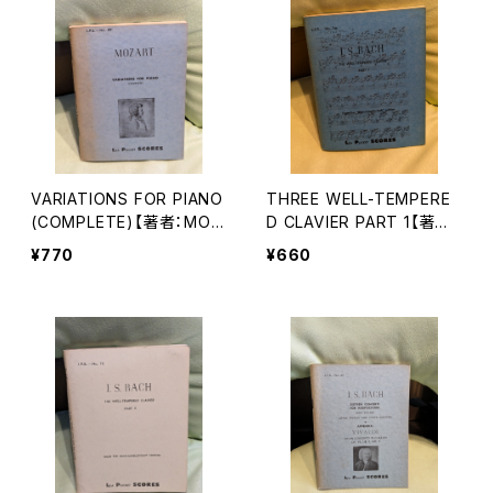
VARIATIONS FOR PIANO
THREE WELL-TEMPERE
(COMPLETE)【著者：MOZ
D CLAVIER PART 1【著者：
ART】出版社：LEA POCKE
J.S.BACH】出版社：LEA P
¥770
¥660
T SCORES 1957年
OCKET SCORES 1950年