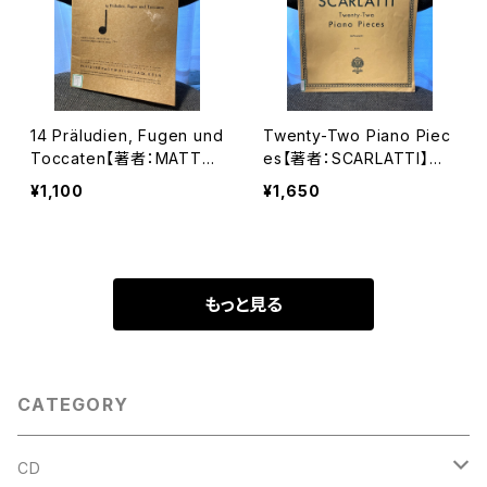
14 Präludien, Fugen und
Twenty-Two Piano Piec
Toccaten【著者：MATTHI
es【著者：SCARLATTI】出
AS WECKMANN】出版社：
版社：G.SCHIRMER,INC. 1
¥1,100
¥1,650
Fr.KISTNER&C.F.W.SIEGE
923年
L&Co. 1960年
もっと見る
CATEGORY
CD