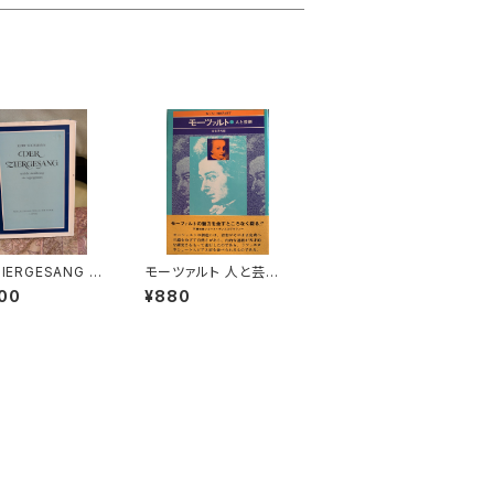
ZIERGESANG u
モーツァルト 人と芸術
e Ausfuhrung
【編集：音楽現代】出版
00
¥880
ppoggiatura
社：芸術現代社 昭和51
Kurt Wichman
年
社：Veb Deuts
Verlag Fur Mus
966年