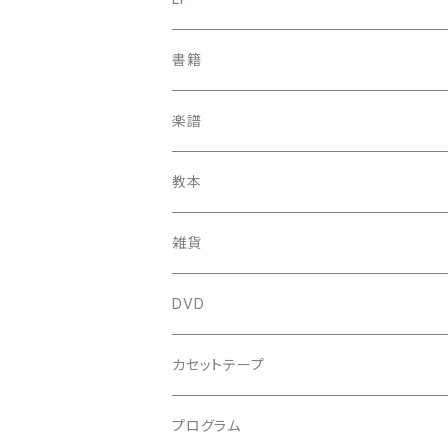
中古CD
古楽以外
古楽
書籍
鍋島元子関連CD
中古CD
中古LP
古楽以外
古楽関係
楽譜
新品CD
鍋島元子関連LP
中古LP
中古本
古楽以外
古楽関係
教本
新古本
中古本
スコア
中古本
古楽以外
古楽関係
雑貨
鍵盤用
スコア
古楽以外
トートバッグ
DVD
アンサンブル
バロック
古楽
カセットテープ
ルネサンス
古楽以外
古楽
プログラム