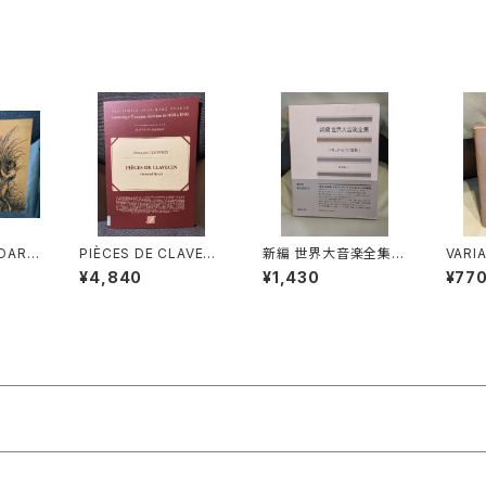
OARD
PIÈCES DE CLAVECI
新編 世界大音楽全集
VARI
 2(OP
N(Second livre)【著
器楽編44 バロック・ピ
ANO(
¥4,840
¥1,430
¥77
J.C.B
者：François COUPE
アノ曲集Ⅰ【編集：浅香
【著者
XFOR
RIN】出版社：EDITION
淳】出版社：音楽之友社
社：LE
 PRES
S J.M.FUZEAU 199
1993年
ORES
0年