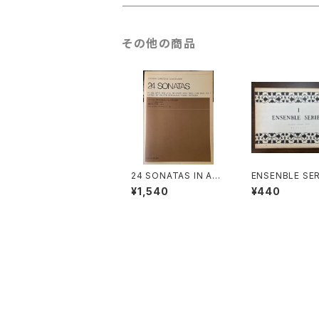
古楽以外
古楽
その他の商品
古楽以外
24 SONATAS IN ALL
ENSENBLE SER
KEYS FOR ALTO RE
Ⅰ【編集：東京コ
¥1,540
¥440
CORDER AND BASS
ム】出版社：東京
CONTINUO VOL.2 E
ウム出版部
DITED BY WALTER B
ERGMANN,FRANS B
RÜGGEN【著者：ヨーハ
ン・クリスティアン・シッ
クハルト】出版社：全音
楽譜出版社 1978年