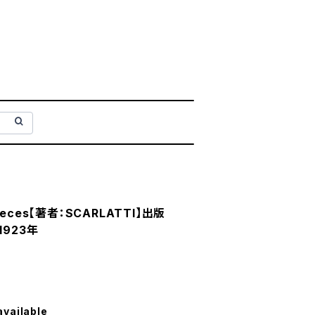
Pieces【著者：SCARLATTI】出版
 1923年
available