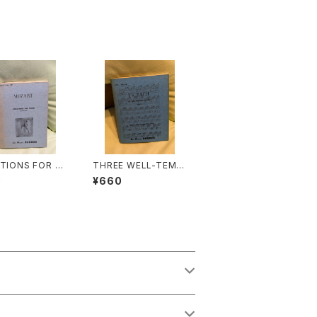
ATIONS FOR PI
THREE WELL-TEMP
COMPLETE)
ERED CLAVIER PART
0
¥660
：MOZART】出版
1【著者：J.S.BACH】出
A POCKET SC
版社：LEA POCKET S
 1957年
CORES 1950年