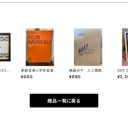
IES
家庭音楽と学校音楽の
鍋島元子 人と業績
DER 
レギウ
ための小合奏 フィオリ・
還暦記念1997【編集：
nd di
¥660
¥880
¥3,3
コレギ
ムジカーリ2【著者：野村
古楽研究会 Origo et
der A
満男】出版社：全音楽譜
Practica 年譜作成委
【著者：
出版社
員会】発行：古楽研究会
n】出版
Origo et Practica 19
cher 
97年
ik 1
商品一覧に戻る