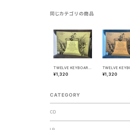
同じカテゴリの商品
TWELVE KEYBOARD
TWELVE KEYB
SONATAS SET 1(OP
SONATAS SET
¥1,320
¥1,320
US Ⅴ)【著者：J.C.BAC
US XVⅡ)【著者：
H】出版社：OXFORD U
ACH】出版社：O
NIVERSITY PRESS
D UNIVERSITY
1974年
S 1974年
CATEGORY
CD
古楽
LP