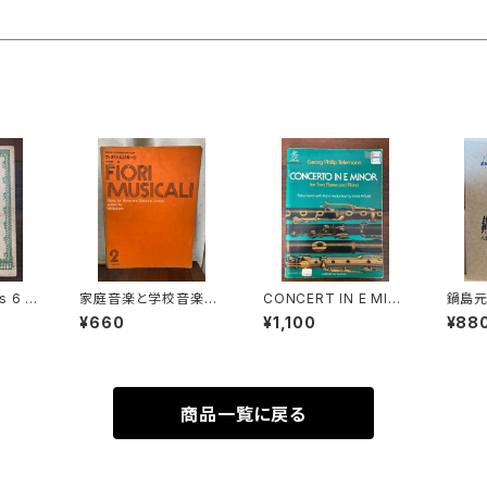
s 6 F
家庭音楽と学校音楽の
CONCERT IN E MIN
鍋島
or Rec
ための小合奏 フィオリ・
OR for two Flutes a
還暦記
¥660
¥1,100
¥88
so Co
ムジカーリ2【著者：野村
nd Piano【著者：Geor
古楽研究
eorg
満男】出版社：全音楽譜
g Phollip Teleman
Prac
ann】
出版社
n】出版社：G.SCHIRM
員会】
EITE
ER 1978年
Origo
 1965年
97年
商品一覧に戻る