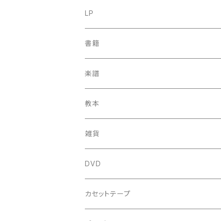
古楽
LP
中古CD
古楽以外
古楽
書籍
鍋島元子関連CD
中古CD
中古LP
古楽以外
古楽関係
楽譜
新品CD
鍋島元子関連LP
中古LP
中古本
古楽以外
古楽関係
教本
新古本
中古本
スコア
中古本
古楽以外
古楽関係
雑貨
鍵盤用
スコア
古楽以外
トートバッグ
DVD
アンサンブル
バロック
古楽
カセットテープ
ルネサンス