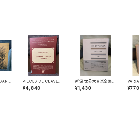
OARD
PIÈCES DE CLAVECI
新編 世界大音楽全集
VARI
 2(OP
N(Second livre)【著
器楽編44 バロック・ピ
ANO(
¥4,840
¥1,430
¥77
J.C.B
者：François COUPE
アノ曲集Ⅰ【編集：浅香
【著者
XFOR
RIN】出版社：EDITION
淳】出版社：音楽之友社
社：LE
 PRES
S J.M.FUZEAU 199
1993年
ORES
0年