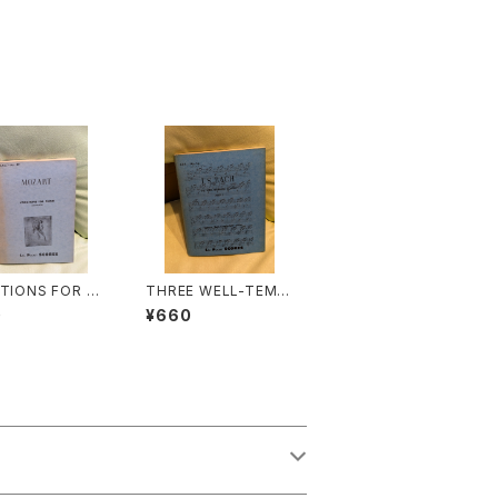
ATIONS FOR PI
THREE WELL-TEMP
COMPLETE)
ERED CLAVIER PART
0
¥660
：MOZART】出版
1【著者：J.S.BACH】出
A POCKET SC
版社：LEA POCKET S
 1957年
CORES 1950年