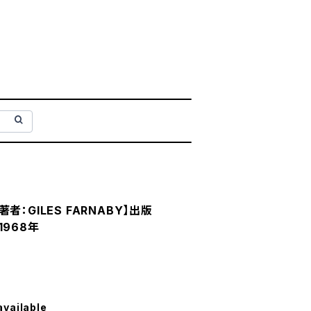
【著者：GILES FARNABY】出版
 1968年
available