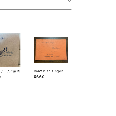
元子 人と業績
Van't blad zingen
念1997【編集：
【著者：Marie Egmon
0
¥660
会 Origo et
d】出版社：BROEKMA
tica 年譜作成委
NS&VAN POPPEL
発行：古楽研究会
 et Practica 19