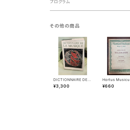
古楽以外
古楽
プログラム
古楽以外
古楽
その他の商品
古楽以外
DICTIONNAIRE DE L
Hortus Musicu
A MUSIQUE Ⅱ:les m
our Sonatas f
¥3,300
¥660
ens et leurs œuvre
order and Bas
s『音楽辞典：人物とそ
ntinuo【著者：G
の作品』第2巻【著者：M
Philipp Telem
ARC HONEGGER】出
出版社：BÄRENR
版社：BORDAS 1970
R KASSEL
年