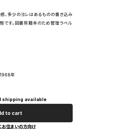
感、多少のヨレはあるものの書き込み
態です。図書除籍本のため管理ラベル
 1968年
l shipping available
d to cart
にお住まいの方向け