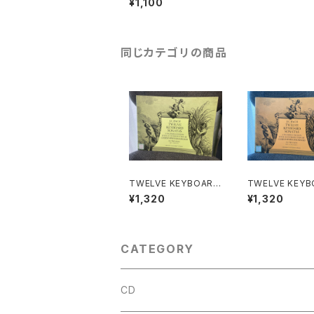
¥1,100
BY】出版社：STAINER
& BELL 1968年
同じカテゴリの商品
TWELVE KEYBOARD
TWELVE KEYB
SONATAS SET 1(OP
SONATAS SET
¥1,320
¥1,320
US Ⅴ)【著者：J.C.BAC
US XVⅡ)【著者：
H】出版社：OXFORD U
ACH】出版社：O
NIVERSITY PRESS
D UNIVERSITY
1974年
S 1974年
CATEGORY
CD