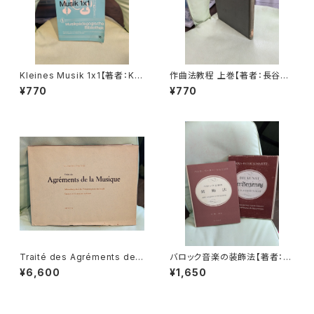
Kleines Musik 1x1【著者：KL
作曲法教程 上巻【著者：長谷川
AUS RENNICKE】出版社：Hei
良夫】出版社：音楽之友社 1953
¥770
¥770
nrichshofen's Verlag 1979
年
年
Traité des Agréments de l
バロック音楽の装飾法【著者：ハ
a Musique【著者：GIUSEPPE
ンス・ペーター・シュミッツ、訳：
¥6,600
¥1,650
TARTINI】出版社：MOECK 19
山田貢】出版社：シンフォニア
62年
昭和49年12月