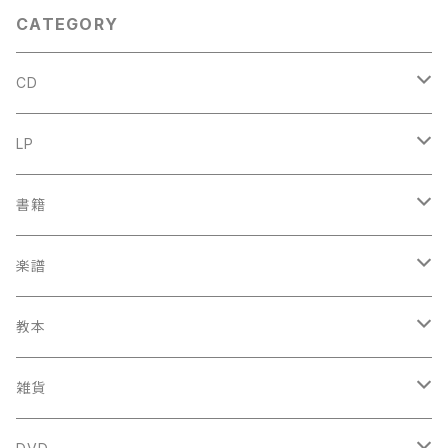
CATEGORY
CD
古楽
LP
中古CD
古楽以外
古楽
書籍
鍋島元子関連CD
中古CD
中古LP
古楽以外
古楽関係
楽譜
新品CD
鍋島元子関連LP
中古LP
中古本
古楽以外
古楽関係
教本
新古本
中古本
スコア
中古本
古楽以外
古楽関係
雑貨
鍵盤用
スコア
古楽以外
トートバッグ