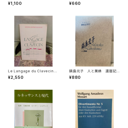
Basetthörner(zwei klarinet
合奏 フィオリ・ムジカーリ2【著
¥1,100
¥660
ten und Fagotto oder drei
者：野村満男】出版社：全音楽譜
klarinetten) ans KV Ann.29
出版社
9(439b)【著者：Wolfgang A
madeus Mozart】出版社：BR
EITKOPF&HÄRTEL 1987年
Le Langage du Clavecin
鍋島元子 人と業績 還暦記
【著者：ANTOINE GEOFFROY
念1997【編集：古楽研究会 Ori
¥2,550
¥880
DECHAUME】出版社：EDITIO
go et Practica 年譜作成委員
NS VAN DE VELDE 1986年
会】発行：古楽研究会 Origo et
Practica 1997年