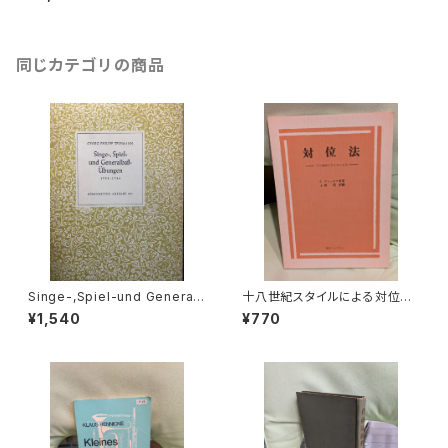
DUETS(1)【編著：HOWARD F
ERGUSON】出版社：OXFORD
UNIVERSITY PRESS 1971年
同じカテゴリの商品
Singe-,Spiel-und General
十八世紀スタイルによる対位法
maß-Übungen 1733-1734
【著者：E.クシェネク 訳・編著：
¥1,540
¥770
【著：Georg Philipp Telem
上田昭】出版社：東京コレギウム
ann 校訂：M.ザイフェルト】
1977年
出版社：Barenreiter-Ausgab
e 1968年