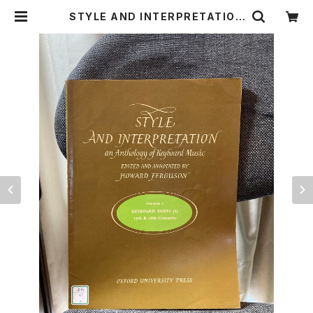
STYLE AND INTERPRETATION
VOLUME 5:KEYBOARD DUETS
(1)【編著：HOWARD FERGUSON】
出版社：OXFORD UNIVERSITY P
RESS 1971年 | Birds' Tale Coll
ective