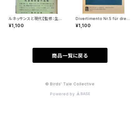
ルネッサンスと現代【監修：生地
Divertimento Nr.5 für drei
竹郎 ピーター・ミルワード】出版
Basetthörner(zwei klarinet
¥1,100
¥1,100
社：荒竹出版 昭和54年
ten und Fagotto oder drei
klarinetten) ans KV Ann.29
9(439b)【著者：Wolfgang A
madeus Mozart】出版社：BR
EITKOPF&HÄRTEL 1987年
商品一覧に戻る
© Birds' Tale Collective
Powered by