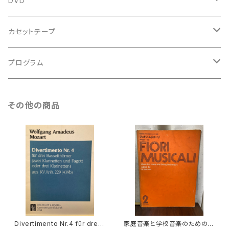
DVD
アンサンブル
バロック
古楽
カセットテープ
ルネサンス
古楽以外
古楽
プログラム
古楽以外
古楽
その他の商品
古楽以外
Divertimento Nr.4 für drei
家庭音楽と学校音楽のための小