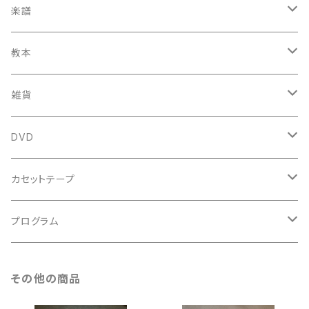
鍋島元子関連CD
中古CD
中古LP
古楽以外
古楽関係
楽譜
新品CD
鍋島元子関連LP
中古LP
中古本
古楽以外
古楽関係
教本
新古本
中古本
スコア
中古本
古楽以外
古楽関係
雑貨
鍵盤用
スコア
古楽以外
トートバッグ
DVD
アンサンブル
バロック
古楽
カセットテープ
ルネサンス
古楽以外
古楽
プログラム
古楽以外
古楽
その他の商品
古楽以外