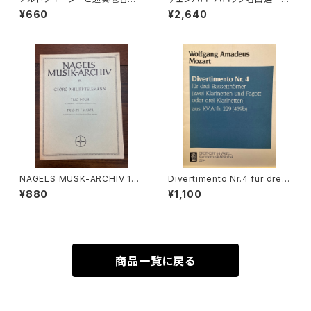
ための2つのソナタ【著者：JOSE
olden Age of Harpsichord
¥660
¥2,640
PH BODIN DE BOISMORTIE
Music 【演奏：鍋島元子】
R】出版社：音楽之友社 1969
年
NAGELS MUSK-ARCHIV 131
Divertimento Nr.4 für drei
TRIO F-DUR für Altblockfl
Basetthörner(zwei klarinet
¥880
¥1,100
öte, Viola da gamba und B
ten und Fagotto oder drei
asso continuo【著者：Georg
klarinetten) ans KV Ann.29
Philipp Telemann】出版社：N
9(439b)【著者：Wolfgang A
AGELS VERLAG KASSEL
madeus Mozart】出版社：BR
EITKOPF&HÄRTEL 1987年
商品一覧に戻る