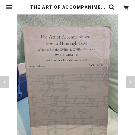
THE ART OF ACCOMPANIMEN
T FROM A THOROUGH-BASS 2
【著者：F.T.Arnold】出版社：Dover
Publications, inc. New York 1
965年 | Birds' Tale Collective