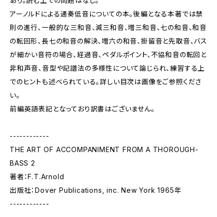
あり。読む上での問題はなし。
アーノルドによる通奏低音についての本。後編となる本著では禁
則の進行、一般的な三和音、減三和音、増三和音、七の和音、和音
の転回形、長七の和音の解決、増六の和音、掛留音と先取音、バス
が細かい音符の場合、経過音、ペダルポイント、不協和音の転回と
非和声音、音型や記譜法の多様性について論じられ、練習する上
でのヒントも述べられている。詳しい目次は画像をご参照くださ
い。
前編英語表記となっており訳書はございません。
------------
THE ART OF ACCOMPANIMENT FROM A THOROUGH-
BASS 2
著者：F.T.Arnold
出版社：Dover Publications, inc. New York 1965年
------------