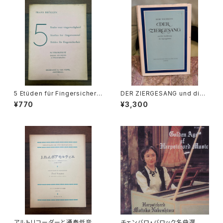
5 Etüden für Fingersicherh
DER ZIERGESANG und die
eit ALTBLOCKFLÖTE【著者：
Ausfuhrung der Appoggiat
¥770
¥3,300
FRANS BRÜGGEN】出版社：B
ura【著者：Kurt Wichmann】出
ROEKMANS&VAN POPPEL,
版社：Veb Deutscher Verlag
AMSTERDAM. 1957年
Fur Musik 1966年
アルトリコーダーと通奏低音の
チェンバロ・バロック名曲選 G