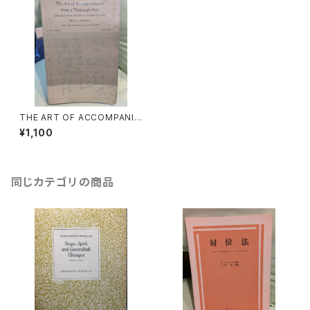
THE ART OF ACCOMPANIM
ENT FROM A THOROUGH-
¥1,100
BASS 2【著者：F.T.Arnold】出
版社：Dover Publications, in
c. New York 1965年
同じカテゴリの商品