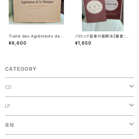
Traité des Agréments de l
バロック音楽の装飾法【著者：ハ
a Musique【著者：GIUSEPPE
ンス・ペーター・シュミッツ、訳：
¥6,600
¥1,650
TARTINI】出版社：MOECK 19
山田貢】出版社：シンフォニア
62年
昭和49年12月
CATEGORY
CD
古楽
LP
中古CD
古楽以外
古楽
書籍