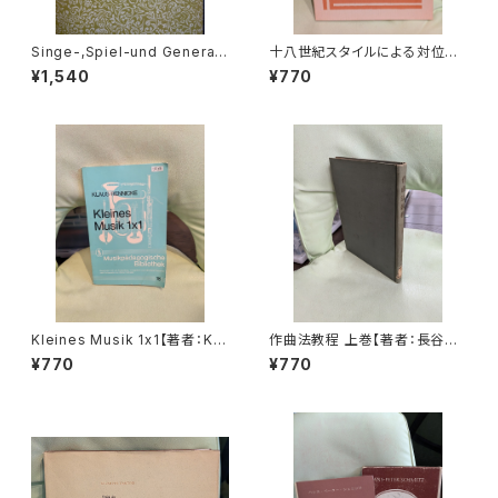
Singe-,Spiel-und General
十八世紀スタイルによる対位法
maß-Übungen 1733-1734
【著者：E.クシェネク 訳・編著：
¥1,540
¥770
【著：Georg Philipp Telem
上田昭】出版社：東京コレギウム
ann 校訂：M.ザイフェルト】
1977年
出版社：Barenreiter-Ausgab
e 1968年
Kleines Musik 1x1【著者：KL
作曲法教程 上巻【著者：長谷川
AUS RENNICKE】出版社：Hei
良夫】出版社：音楽之友社 1953
¥770
¥770
nrichshofen's Verlag 1979
年
年