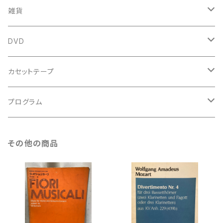
新古本
中古本
スコア
中古本
古楽以外
古楽関係
雑貨
鍵盤用
スコア
古楽以外
トートバッグ
DVD
アンサンブル
バロック
古楽
カセットテープ
ルネサンス
古楽以外
古楽
プログラム
古楽以外
古楽
その他の商品
古楽以外