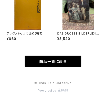
アウグストゥスの世紀【著者：ピ
DAS GROSSE BILDERLEXIK
エール・グリマル, 訳：北野徹】出
ON DER MODE【著者：Ludmil
¥660
¥3,520
版社：白水社 2004年
a Kybalová, Olga Herbeno
vá, Milena Lamarová】出版
社：ARTIAVERLAG 1966年
商品一覧に戻る
© Birds' Tale Collective
Powered by