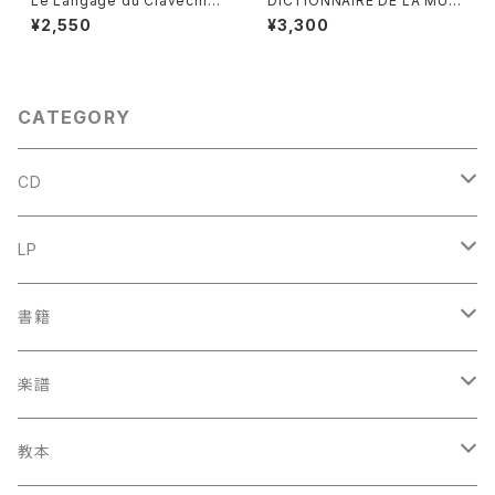
Le Langage du Clavecin
DICTIONNAIRE DE LA MUSI
【著者：ANTOINE GEOFFROY
QUE Ⅰ :les mens et leurs
¥2,550
¥3,300
DECHAUME】出版社：EDITIO
œuvres『音楽辞典：人物とその
NS VAN DE VELDE 1986年
作品』第１巻【著者：MARC HO
NEGGER】出版社：BORDAS 1
970年
CATEGORY
CD
古楽
LP
中古CD
古楽以外
古楽
書籍
鍋島元子関連CD
中古CD
中古LP
古楽以外
古楽関係
楽譜
新品CD
鍋島元子関連LP
中古LP
中古本
古楽以外
古楽関係
教本