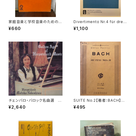
家庭音楽と学校音楽のための小
Divertimento Nr.4 für drei
合奏 フィオリ・ムジカーリ2【著
Basetthörner(zwei klarinet
¥660
¥1,100
者：野村満男】出版社：全音楽譜
ten und Fagotto oder drei
出版社
klarinetten) ans KV Ann.29
9(439b)【著者：Wolfgang A
madeus Mozart】出版社：BR
EITKOPF&HÄRTEL 1987年
チェンバロ・バロック名曲選 G
SUITE No.2【著者：BACH】出
olden Age of Harpsichord
版社：日本楽譜出版社
¥2,640
¥495
Music 【演奏：鍋島元子】