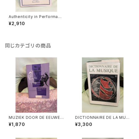
Authenticity in Performanc
e EIGHTEENTH-CENTURY
¥2,910
CASE STUDIES【著者：PETE
R LE HURAY】出版社：CANBR
IGE UNIVERSITY PRESS 19
90年
同じカテゴリの商品
MUZIEK DOOR DE EEUWEN
DICTIONNAIRE DE LA MUSI
3【著者：DRS.W.C.M.KLOPPE
QUE Ⅱ:les mens et leurs
¥1,870
¥3,300
NBURG】出版社：Broekmans
œuvres『音楽辞典：人物とその
&Van Poppel 1975年
作品』第2巻【著者：MARC HO
NEGGER】出版社：BORDAS 1