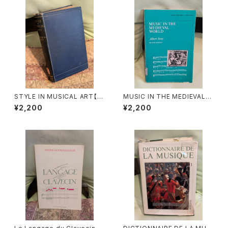
970年
STYLE IN MUSICAL ART【著
MUSIC IN THE MEDIEVAL
者：C. HUBERT H.PARRY】出
WORLD【著者：Albert Seay】
¥2,200
¥2,200
版社：MACMILLAN AND CO,
出版社：PRENTICE-HALL, IN
LIMITED 1924年
C., 1975年