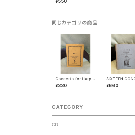
¥550
バルディ】出版社：全音
楽譜出版社 1966年
同じカテゴリの商品
Concerto for Harpsi
SIXTEEN CON
cord,Flute and Violi
FOR HARPSIC
¥330
¥660
n A-minor BWV 104
BWV972-987(
4【著者：J.S.BACH】出
R VIVALDI AN
版社：Ernst Eulenbur
ER MASTERS)
g Ltd. 1976年
J.S.BACH】出版
A POCKET SC
CATEGORY
1955年
CD