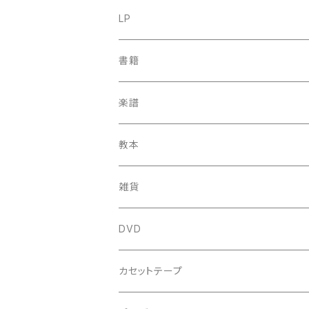
古楽
LP
中古CD
古楽以外
古楽
書籍
鍋島元子関連CD
中古CD
中古LP
古楽以外
古楽関係
楽譜
新品CD
鍋島元子関連LP
中古LP
中古本
古楽以外
古楽関係
教本
新古本
中古本
スコア
中古本
古楽以外
古楽関係
雑貨
鍵盤用
スコア
古楽以外
トートバッグ
DVD
アンサンブル
バロック
古楽
カセットテープ
ルネサンス