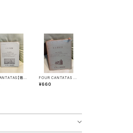
CANTATAS【著
FOUR CANTATAS N
S.BACH】出版
o.161:KOMM, DU SU
0
¥660
A POCKET SC
SSE TODESSTUNDE
 1965年
No.162:ACH, ICH SE
HE, JETZT, DA ICH
ZUR HOCHZEIT GE
HE No.163:NUR JED
EM DAS SEINE No.16
4:IHR, DIE IHR EUCH
VON CHRISTO NEN
NET【著者：J.S.BAC
H】出版社：LEA POCK
ET SCORES 1965年