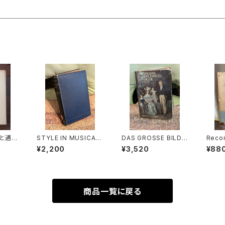
と通奏
STYLE IN MUSICAL
DAS GROSSE BILDE
Recor
のソナ
ART【著者：C. HUBER
RLEXIKON DER MO
da Sr
¥2,200
¥3,520
¥88
H BO
T H.PARRY】出版社：
DE【著者：Ludmila Ky
UE P
ORTI
MACMILLAN AND C
balová, Olga Herbe
BLE 
楽之友
O,LIMITED 1924年
nová, Milena Lamar
D KE
ová】出版社：ARTIAVE
ク小品
RLAG 1966年
多田免
商品一覧に戻る
TIO
67年