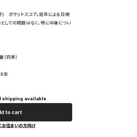
好) ポケットスコア。経年による日焼
譜としての問題はなく、特に中身につい
番〔四季〕
66年
l shipping available
d to cart
にお住まいの方向け