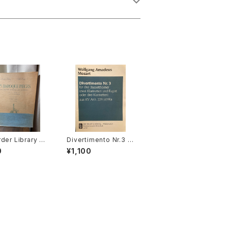
der Library Ta
Divertimento Nr.3 f
ies1 25 BAROQ
ür drei Basetthörner
0
¥1,100
IECES FOR TRE
(zwei klarinetten un
RECORDER AN
d Fagotto oder drei
YBOARD バロッ
klarinetten) ans KV
２５選集【編著：
Ann.299(439b)【著
郎】出版社：EDI
者：Wolfgang Amad
N ZEN-ON 19
eus Mozart】出版社：
BREITKOPF&HÄRTE
L 1987年