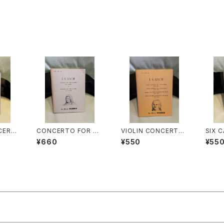
CERTI
CONCERTO FOR TH
VIOLIN CONCERTO
SIX 
HORD
REE CLAVIERS IN D
NO.1 IN A MINOR(B
者：J.
¥660
¥550
¥55
AFTE
MINOR・CONCERTO
WV1041) VIOLIN CO
社：LE
D OTH
FOR THREE CLAVIE
NCERTO NO.2 IN E
ORES
【著者：
RS IN C MAJOR【著
MAJOR(BWV1042)
社：LE
者：J.S.BACH】出版
DOUBLE CONCERT
ORES
社：LEA POCKET SC
O(2 VIOLINS)IN D MI
ORES 1954年
NOR(BWV1043) VIO
LIN CONCERTO MO
VEMENT IN D MAJO
R(BWV1045)【著者：J.
S.BACH】出版社：LEA
POCKET SCORES 1