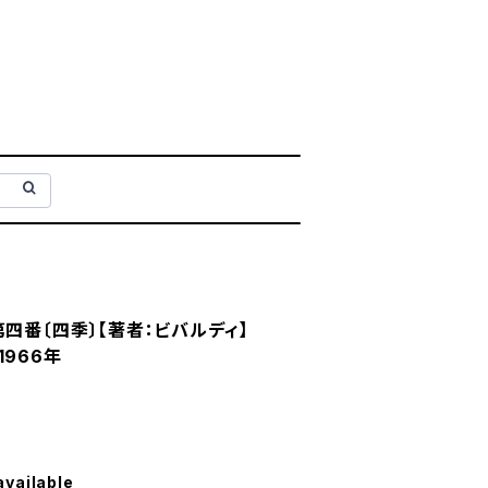
第四番〔四季〕【著者：ビバルディ】
966年
available