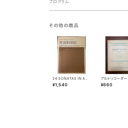
古楽以外
古楽
プログラム
古楽以外
古楽
その他の商品
古楽以外
24 SONATAS IN ALL
アルトリコーダー
KEYS FOR ALTO RE
低音のための2つ
¥1,540
¥660
CORDER AND BASS
タ【著者：JOSEP
CONTINUO VOL.2 E
DIN DE BOISM
DITED BY WALTER B
ER】出版社：音
ERGMANN,FRANS B
社 1969年
RÜGGEN【著者：ヨーハ
ン・クリスティアン・シッ
クハルト】出版社：全音
楽譜出版社 1978年