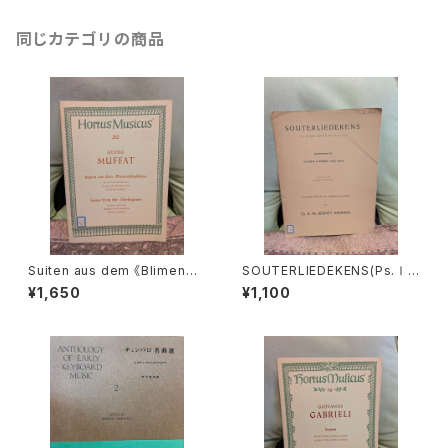
同じカテゴリの商品
Suiten aus dem 《Blimenbü
SOUTERLIEDEKENS(Ps.Ⅰ,
schlein》【著者：MUFFAT】出
Ⅻ,XXXⅠ,XXXⅧ,XL,XLⅡ,L
¥1,650
¥1,100
版社：BÄRENREITER KASSEL
Ⅲ,LXV)【著者：JACOBUS CL
1972年
EMENS NON PAPA】出版社：
Dr.K.Ph.BERNET KEMPERS
1927年？