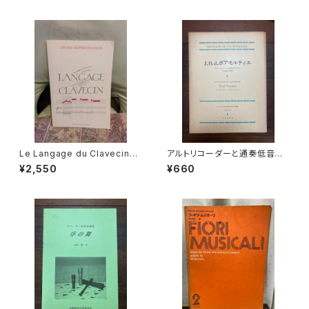
vá, Milena Lamarová】出版
TER KASSEL 1987年
社：ARTIAVERLAG 1966年
Le Langage du Clavecin
アルトリコーダーと通奏低音の
【著者：ANTOINE GEOFFROY
ための2つのソナタ【著者：JOSE
¥2,550
¥660
DECHAUME】出版社：EDITIO
PH BODIN DE BOISMORTIE
NS VAN DE VELDE 1986年
R】出版社：音楽之友社 1969
年