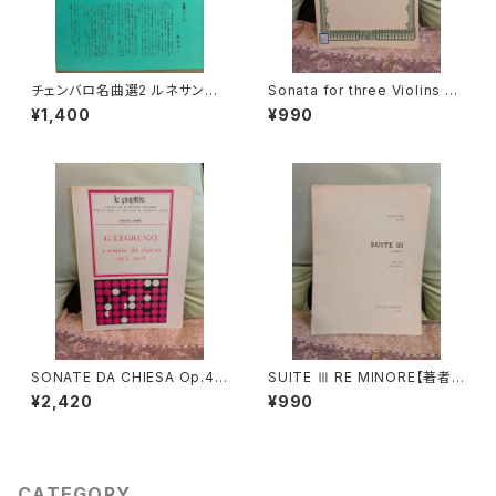
チェンバロ名曲選2 ルネサンス
Sonata for three Violins an
からロココまで【編集：野村満
d Basso continuo【著者：GA
¥1,400
¥990
男】出版：東京コレギウム 199
BRIELI】出版社：BÄRENREITE
8年
R KASSEL 1966年
SONATE DA CHIESA Op.4 -
SUITE Ⅲ RE MINORE【著者：
Op.8【著者：G.LEGRENZI】出
DIEUPART】出版社：EDITION
¥2,420
¥990
版社：HEUGEL& Cie 1968年
MOECK 1966年
CATEGORY