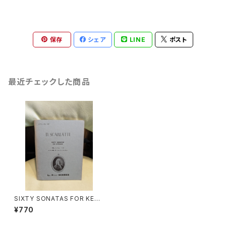
保存
シェア
LINE
ポスト
最近チェックした商品
SIXTY SONATAS FOR KEYB
OAD vol Ⅱ:Nos31-60【著
¥770
者：D.SCALLATTI】出版社：LE
A POCKET SCORES 1965年