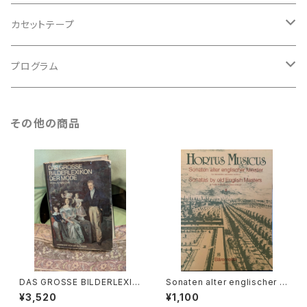
アンサンブル
バロック
古楽
カセットテープ
ルネサンス
古楽以外
古楽
プログラム
古楽以外
古楽
その他の商品
古楽以外
DAS GROSSE BILDERLEXIK
Sonaten alter englischer M
ON DER MODE【著者：Ludmil
eister Ⅲ【編著：MICHAEL SC
¥3,520
¥1,100
a Kybalová, Olga Herbeno
HNEIDER】出版社：BÄRENREI