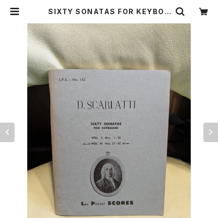
SIXTY SONATAS FOR KEYBOA
D vol Ⅱ:Nos31-60【著者：D.SCAL
LATTI】出版社：LEA POCKET SC
ORES 1965年 | Birds' Tale Coll
ective