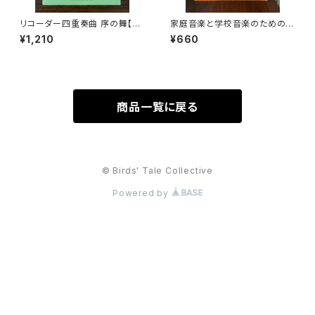
リコーダー四重奏曲 序の舞【著
家庭音楽と学校音楽のための小
者：高橋一雄】出版社：高橋教育
合奏 フィオリ・ムジカーリ2【著
¥1,210
¥660
音楽研究所 平成18年
者：野村満男】出版社：全音楽譜
出版社
商品一覧に戻る
© Birds' Tale Collective
Powered by