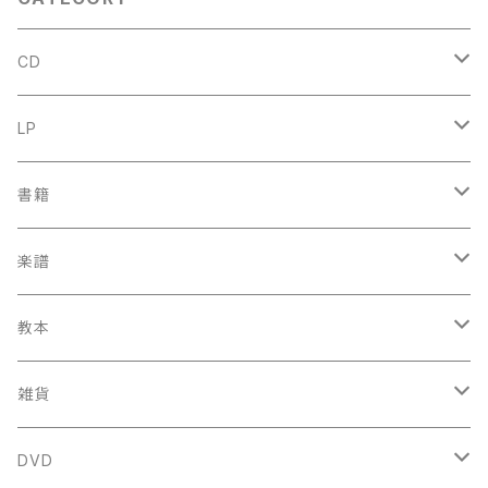
CD
古楽
LP
中古CD
古楽以外
古楽
書籍
鍋島元子関連CD
中古CD
中古LP
古楽以外
古楽関係
楽譜
新品CD
鍋島元子関連LP
中古LP
中古本
古楽以外
古楽関係
教本
新古本
中古本
スコア
中古本
古楽以外
古楽関係
雑貨
鍵盤用
スコア
古楽以外
トートバッグ
DVD