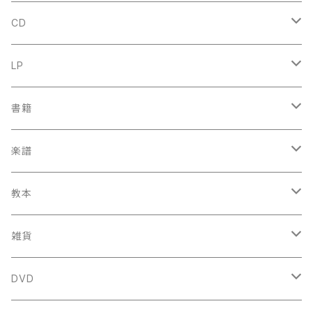
CD
古楽
LP
中古CD
古楽以外
古楽
書籍
鍋島元子関連CD
中古CD
中古LP
古楽以外
古楽関係
楽譜
新品CD
鍋島元子関連LP
中古LP
中古本
古楽以外
古楽関係
教本
新古本
中古本
スコア
中古本
古楽以外
古楽関係
雑貨
鍵盤用
スコア
古楽以外
トートバッグ
DVD
アンサンブル