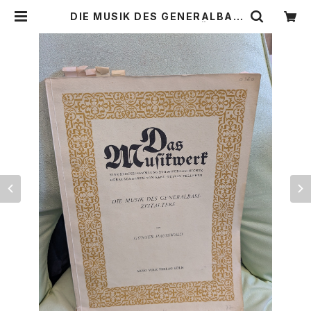
DIE MUSIK DES GENERALBAS
S-ZEITALTERS【著書：GÜNTER
HAUSSWALD】出版社：ARNO VO
LK VERLAG KÖLN 1973年 | Bir
ds' Tale Collective