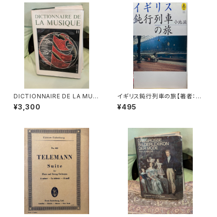
DICTIONNAIRE DE LA MUSI
イギリス鈍行列車の旅【著者：小
QUE Ⅱ:les mens et leurs
池滋】出版社：NTT出版 1997
¥3,300
¥495
œuvres『音楽辞典：人物とその
年
作品』第2巻【著者：MARC HO
NEGGER】出版社：BORDAS 1
970年