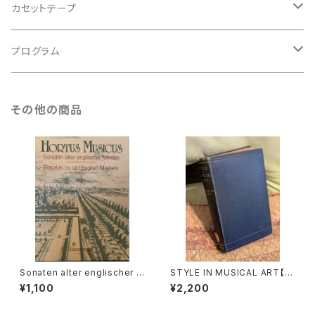
バロック
古楽
カセットテープ
ルネサンス
古楽以外
古楽
プログラム
古楽以外
古楽
その他の商品
古楽以外
Sonaten alter englischer M
STYLE IN MUSICAL ART【著
eister Ⅲ【編著：MICHAEL SC
者：C. HUBERT H.PARRY】出
¥1,100
¥2,200
HNEIDER】出版社：BÄRENREI
版社：MACMILLAN AND CO,
TER KASSEL 1987年
LIMITED 1924年