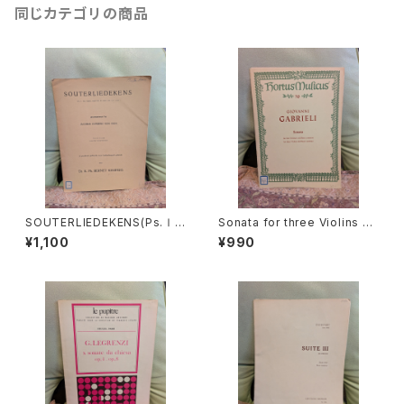
同じカテゴリの商品
SOUTERLIEDEKENS(Ps.Ⅰ,
Sonata for three Violins an
Ⅻ,XXXⅠ,XXXⅧ,XL,XLⅡ,L
d Basso continuo【著者：GA
¥1,100
¥990
Ⅲ,LXV)【著者：JACOBUS CL
BRIELI】出版社：BÄRENREITE
EMENS NON PAPA】出版社：
R KASSEL 1966年
Dr.K.Ph.BERNET KEMPERS
1927年？