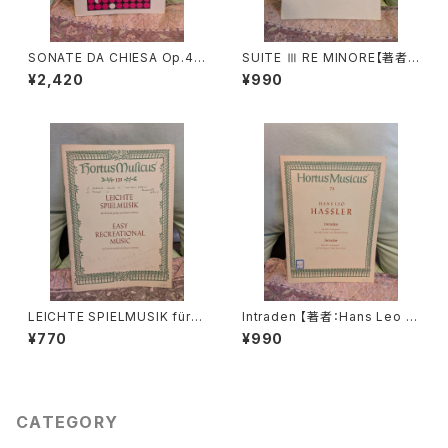
SONATE DA CHIESA Op.4 -
SUITE Ⅲ RE MINORE【著者：
Op.8【著者：G.LEGRENZI】出
DIEUPART】出版社：EDITION
¥2,420
¥990
版社：HEUGEL& Cie 1968年
MOECK 1966年
LEICHTE SPIELMUSIK für V
Intraden 【著者：Hans Leo H
iola da gamba Basso conti
assler】出版社：BÄRENREITE
¥770
¥990
nuo【著者：Schenk, Marais】
R KASSEL 1951年
出版社：BÄRENREITER KASS
EL 1963年
CATEGORY