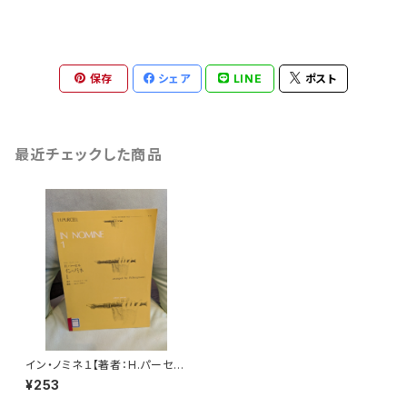
保存
シェア
LINE
ポスト
最近チェックした商品
イン・ノミネ１【著者：H.パーセ
ル】出版社：全音楽譜出版社 1
¥253
968年