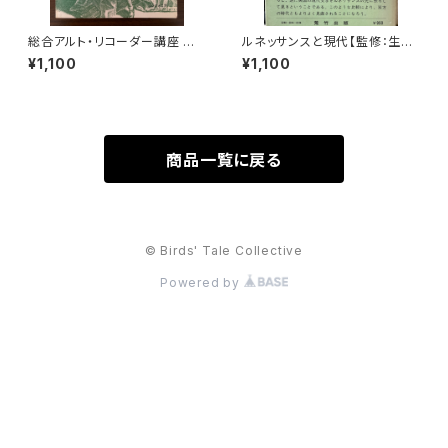
総合アルト・リコーダー講座 第3
ルネッサンスと現代【監修：生地
巻 中級編2 リズムと拍節 音程
竹郎 ピーター・ミルワード】出版
¥1,100
¥1,100
和音 カデンツ【著者：マリアン
社：荒竹出版 昭和54年
ネ・リューティ】出版社：シンフォ
ニア 昭和54年
商品一覧に戻る
© Birds' Tale Collective
Powered by