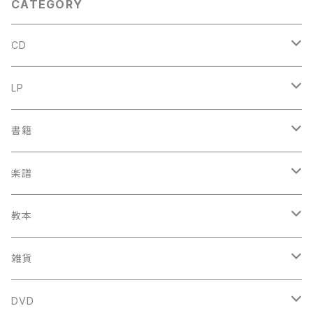
CATEGORY
CD
古楽
LP
中古CD
古楽以外
古楽
書籍
鍋島元子関連CD
中古CD
中古LP
古楽以外
古楽関係
楽譜
新品CD
鍋島元子関連LP
中古LP
中古本
古楽以外
古楽関係
教本
新古本
中古本
スコア
中古本
古楽以外
古楽関係
雑貨
鍵盤用
スコア
古楽以外
トートバッグ
DVD