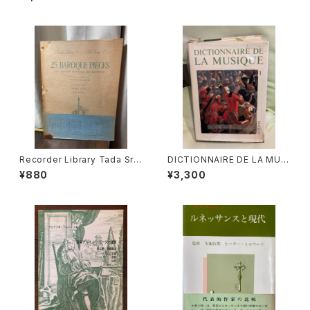
HNEIDER】出版社：BÄRENREI
者：野村満男】出版社：全音楽譜
TER KASSEL 1987年
出版社
Recorder Library Tada Srie
DICTIONNAIRE DE LA MUSI
s1 25 BAROQUE PIECES FO
QUE Ⅰ :les mens et leurs
¥880
¥3,300
R TREBLE RECORDER AND
œuvres『音楽辞典：人物とその
KEYBOARD バロック小品２５
作品』第１巻【著者：MARC HO
選集【編著：多田免郎】出版社：E
NEGGER】出版社：BORDAS 1
DITION ZEN-ON 1967年
970年