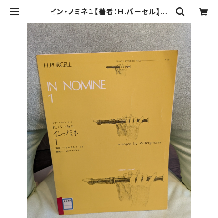
イン・ノミネ１【著者：H.パーセル】出
版社：全音楽譜出版社 1968年 | Bi
rds' Tale Collective