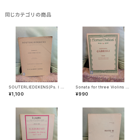
同じカテゴリの商品
SOUTERLIEDEKENS(Ps.Ⅰ,
Sonata for three Violins an
Ⅻ,XXXⅠ,XXXⅧ,XL,XLⅡ,L
d Basso continuo【著者：GA
¥1,100
¥990
Ⅲ,LXV)【著者：JACOBUS CL
BRIELI】出版社：BÄRENREITE
EMENS NON PAPA】出版社：
R KASSEL 1966年
Dr.K.Ph.BERNET KEMPERS
1927年？