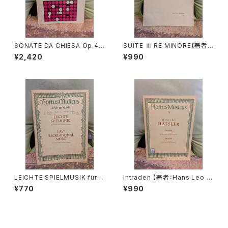
SONATE DA CHIESA Op.4 -
SUITE Ⅲ RE MINORE【著者：
Op.8【著者：G.LEGRENZI】出
DIEUPART】出版社：EDITION
¥2,420
¥990
版社：HEUGEL& Cie 1968年
MOECK 1966年
LEICHTE SPIELMUSIK für V
Intraden 【著者：Hans Leo H
iola da gamba Basso conti
assler】出版社：BÄRENREITE
¥770
¥990
nuo【著者：Schenk, Marais】
R KASSEL 1951年
出版社：BÄRENREITER KASS
EL 1963年