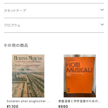
アンサンブル
バロック
古楽
カセットテープ
ルネサンス
古楽以外
古楽
プログラム
古楽以外
古楽
その他の商品
古楽以外
Sonaten alter englischer M
家庭音楽と学校音楽のための小
eister Ⅲ【編著：MICHAEL SC
合奏 フィオリ・ムジカーリ2【著
¥1,100
¥660