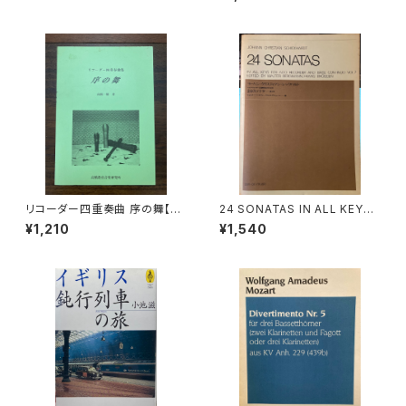
潤子】出版社：成隆出版 2000
ten und Fagotto oder drei
年
klarinetten) ans KV Ann.29
9(439b)【著者：Wolfgang A
madeus Mozart】出版社：BR
EITKOPF&HÄRTEL 1987年
リコーダー四重奏曲 序の舞【著
24 SONATAS IN ALL KEYS
者：高橋一雄】出版社：高橋教育
FOR ALTO RECORDER AND
¥1,210
¥1,540
音楽研究所 平成18年
BASS CONTINUO VOL.2 ED
ITED BY WALTER BERGMA
NN,FRANS BRÜGGEN【著者：
ヨーハン・クリスティアン・シック
ハルト】出版社：全音楽譜出版
社 1978年