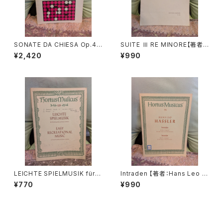
SONATE DA CHIESA Op.4 -
SUITE Ⅲ RE MINORE【著者：
Op.8【著者：G.LEGRENZI】出
DIEUPART】出版社：EDITION
¥2,420
¥990
版社：HEUGEL& Cie 1968年
MOECK 1966年
LEICHTE SPIELMUSIK für V
Intraden 【著者：Hans Leo H
iola da gamba Basso conti
assler】出版社：BÄRENREITE
¥770
¥990
nuo【著者：Schenk, Marais】
R KASSEL 1951年
出版社：BÄRENREITER KASS
EL 1963年