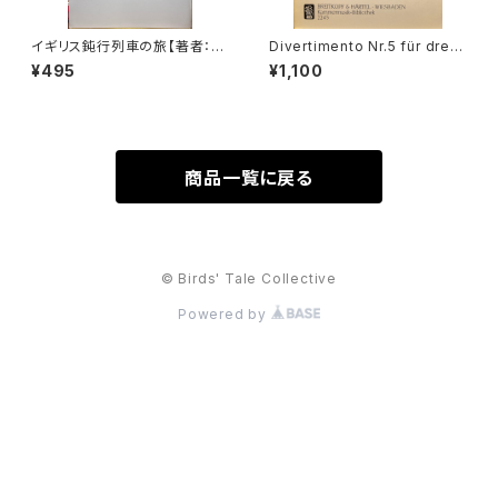
イギリス鈍行列車の旅【著者：小
Divertimento Nr.5 für drei
池滋】出版社：NTT出版 1997
Basetthörner(zwei klarinet
¥495
¥1,100
年
ten und Fagotto oder drei
klarinetten) ans KV Ann.29
9(439b)【著者：Wolfgang A
madeus Mozart】出版社：BR
EITKOPF&HÄRTEL 1987年
商品一覧に戻る
© Birds' Tale Collective
Powered by