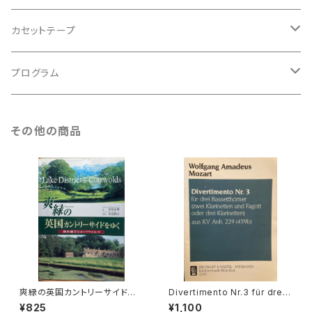
アンサンブル
バロック
古楽
カセットテープ
ルネサンス
古楽以外
古楽
プログラム
古楽以外
古楽
その他の商品
古楽以外
爽緑の英国カントリーサイドを
Divertimento Nr.3 für drei
ゆく【著者：末安正博 写真：末安
Basetthörner(zwei klarinet
¥825
¥1,100