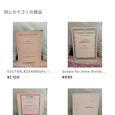
同じカテゴリの商品
SOUTERLIEDEKENS(Ps.Ⅰ,
Sonata for three Violins an
Ⅻ,XXXⅠ,XXXⅧ,XL,XLⅡ,L
d Basso continuo【著者：GA
¥1,100
¥990
Ⅲ,LXV)【著者：JACOBUS CL
BRIELI】出版社：BÄRENREITE
EMENS NON PAPA】出版社：
R KASSEL 1966年
Dr.K.Ph.BERNET KEMPERS
1927年？