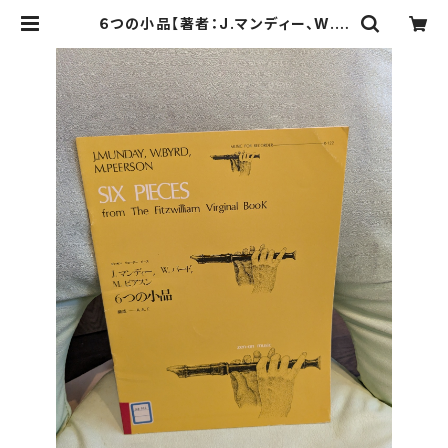
６つの小品【著者：J.マンディー、W.バ
ード、M.ピアスン】出版社：全音楽譜
出版社 1961年 | Birds' Tale Co
llective