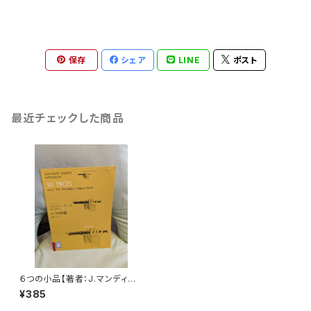
保存
シェア
LINE
ポスト
最近チェックした商品
６つの小品【著者：J.マンディー、
W.バード、M.ピアスン】出版社：
¥385
全音楽譜出版社 1961年