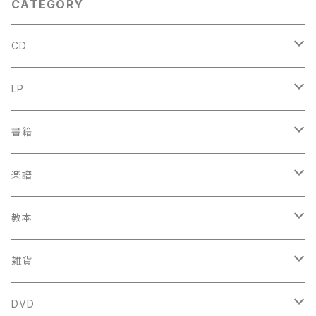
CATEGORY
CD
古楽
LP
中古CD
古楽以外
古楽
書籍
鍋島元子関連CD
中古CD
中古LP
古楽以外
古楽関係
楽譜
新品CD
鍋島元子関連LP
中古LP
中古本
古楽以外
古楽関係
教本
新古本
中古本
スコア
中古本
古楽以外
古楽関係
雑貨
鍵盤用
スコア
古楽以外
トートバッグ
DVD