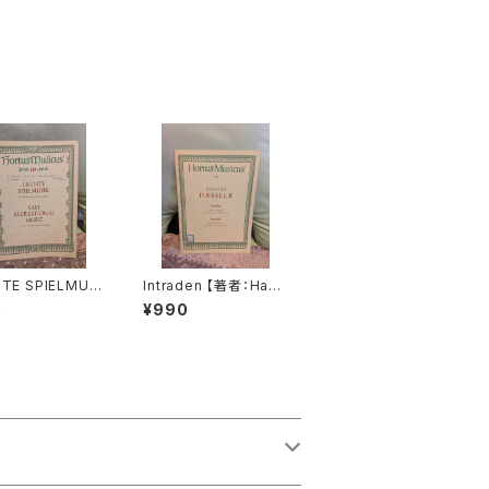
HTE SPIELMUSI
Intraden 【著者：Hans
 Viola da gamb
Leo Hassler】出版社：
0
¥990
so continuo
BÄRENREITER KASS
Schenk, Marai
EL 1951年
社：BÄRENREI
KASSEL 1963