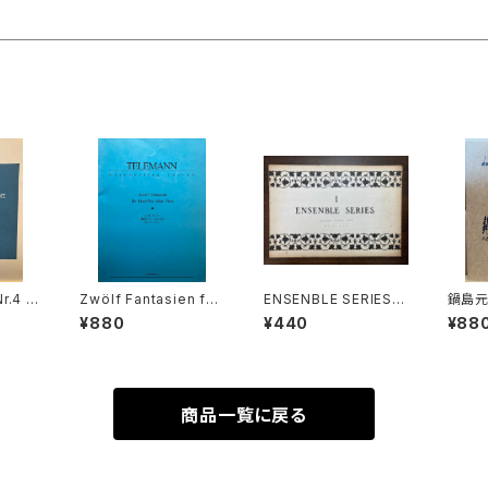
r.4 f
Zwölf Fantasien für
ENSENBLE SERIES
鍋島
hörner
Querflöten ohne Ba
Ⅰ【編集：東京コレギウ
還暦記
¥880
¥440
¥88
ten un
ss BÄRENREITER UR
ム】出版社：東京コレギ
古楽研究
 drei
TEXT【著者：GEORG
ウム出版部
Prac
ns KV
PHILIPP TELEMAN
員会】
)【著
N】出版社：全音楽譜出
Origo
Amad
版社 1966年
97年
商品一覧に戻る
出版社：
ÄRTE