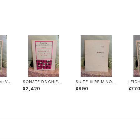
ee Vi
SONATE DA CHIESA
SUITE Ⅲ RE MINOR
LEIC
so co
Op.4 - Op.8【著者：G.
E【著者：DIEUPART】
K für
¥2,420
¥990
¥77
ABRIE
LEGRENZI】出版社：H
出版社：EDITION MO
a Bas
NREI
EUGEL& Cie 1968年
ECK 1966年
【著者：
1966年
s】出版
TER 
年