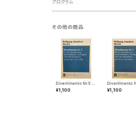
古楽以外
古楽
プログラム
古楽以外
古楽
その他の商品
古楽以外
Divertimento Nr.5 fü
Divertimento N
r drei Basetthörner
ür drei Basett
¥1,100
¥1,100
(zwei klarinetten un
(zwei klarinet
d Fagotto oder drei
d Fagotto oder
klarinetten) ans KV
klarinetten) a
Ann.299(439b)【著
Ann.299(439b
者：Wolfgang Amad
者：Wolfgang 
eus Mozart】出版社：
eus Mozart】
BREITKOPF&HÄRTE
BREITKOPF&H
L 1987年
L 1987年