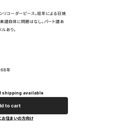
ンリコーダーピース。経年による日焼
り。楽譜自体に問題はなし。パート譜あ
ベルあり。
68年
l shipping available
d to cart
にお住まいの方向け