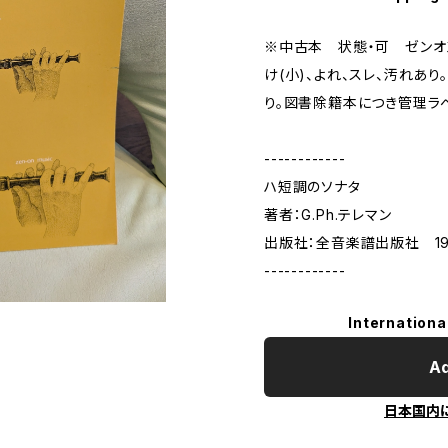
※中古本 状態・可 ゼンオ
け(小)、よれ、スレ、汚れあ
り。図書除籍本につき管理ラ
------------
ハ短調のソナタ
著者：G.Ph.テレマン
出版社：全音楽譜出版社 19
------------
Internationa
Ad
日本国内