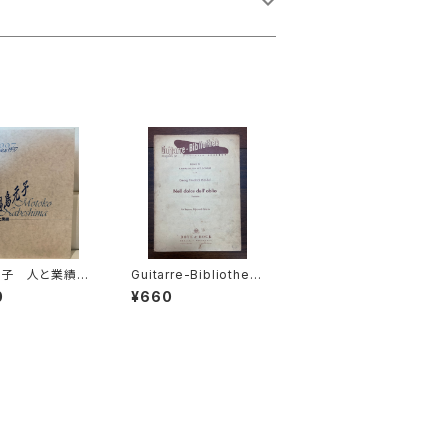
元子 人と業績
Guitarre-Bibliothek
念1997【編集：
REIHE Ⅳ KAMMEMU
0
¥660
会 Origo et
SIK MIT GITARRE Nr.
tica 年譜作成委
47 Nell dolce dell'o
発行：古楽研究会
blio Kantate für Sop
 et Practica 19
ran, Flöte und Gitarr
e【著者：Georg Friedr
ich Händel】出版社：B
OTE&BOCK BERLI
N・WIESBADEN 1958
年