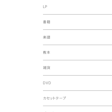
古楽
LP
中古CD
古楽以外
古楽
書籍
鍋島元子関連CD
中古CD
中古LP
古楽以外
古楽関係
楽譜
新品CD
鍋島元子関連LP
中古LP
中古本
古楽以外
古楽関係
教本
新古本
中古本
スコア
中古本
古楽以外
古楽関係
雑貨
鍵盤用
スコア
古楽以外
トートバッグ
DVD
アンサンブル
バロック
古楽
カセットテープ
ルネサンス