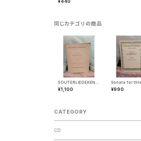
¥440
社：全音楽譜出版社 1
968年
同じカテゴリの商品
SOUTERLIEDEKENS
Sonata for thr
(Ps.Ⅰ,Ⅻ,XXXⅠ,XXX
olins and Bas
¥1,100
¥990
Ⅷ,XL,XLⅡ,LⅢ,LXV)
ntinuo【著者：G
【著者：JACOBUS CL
LI】出版社：BÄRE
EMENS NON PAPA】
TER KASSEL 
出版社：Dr.K.Ph.BERN
ET KEMPERS 1927
CATEGORY
年？
CD