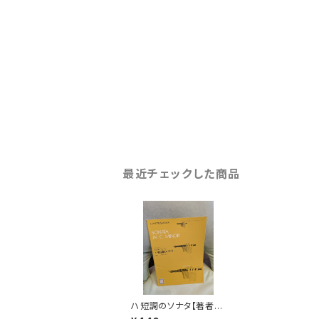
最近チェックした商品
ハ短調のソナタ【著者：
G.Ph.テレマン】出版