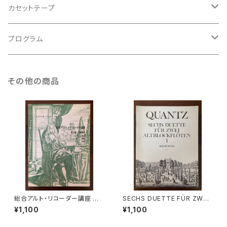
アンサンブル
バロック
古楽
カセットテープ
ルネサンス
古楽以外
古楽
プログラム
古楽以外
古楽
その他の商品
古楽以外
総合アルト・リコーダー講座 第3
SECHS DUETTE FÜR ZWEI
巻 中級編2 リズムと拍節 音程
ALTBLÖCKFLÖTEN Ⅰ【著
¥1,100
¥1,100
和音 カデンツ【著者：マリアン
者：Johann Joachim Quant
ネ・リューティ】出版社：シンフォ
z】出版社：AMADEUS 1982年