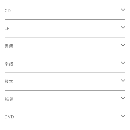
CD
古楽
LP
中古CD
古楽以外
古楽
書籍
鍋島元子関連CD
中古CD
中古LP
古楽以外
古楽関係
楽譜
新品CD
鍋島元子関連LP
中古LP
中古本
古楽以外
古楽関係
教本
新古本
中古本
スコア
中古本
古楽以外
古楽関係
雑貨
鍵盤用
スコア
古楽以外
トートバッグ
DVD