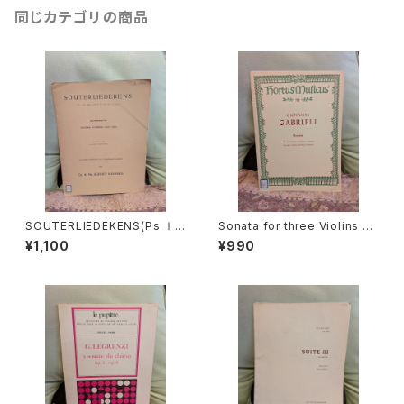
同じカテゴリの商品
SOUTERLIEDEKENS(Ps.Ⅰ,
Sonata for three Violins an
Ⅻ,XXXⅠ,XXXⅧ,XL,XLⅡ,L
d Basso continuo【著者：GA
¥1,100
¥990
Ⅲ,LXV)【著者：JACOBUS CL
BRIELI】出版社：BÄRENREITE
EMENS NON PAPA】出版社：
R KASSEL 1966年
Dr.K.Ph.BERNET KEMPERS
1927年？