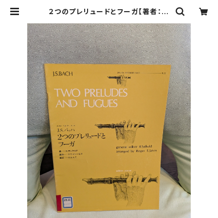
２つのプレリュードとフーガ【著者：J.
S.バッハ】出版社：全音楽譜出版社 1
970年 | Birds' Tale Collective