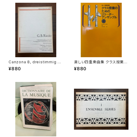
ニア 昭和54年
Canzona 8, dreistimmig mi
楽しい四重奏曲集 クラス授業の
t Basso continuo【著者：GIO
ためのリコーダーアンサンブル
¥880
¥880
VANNI BATTISTA RICCIO】
上【編著：田中良徳】出版社：全
出版社：Edition Moeck
音楽譜出版社 2008年