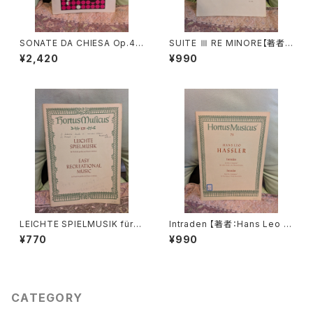
SONATE DA CHIESA Op.4 -
SUITE Ⅲ RE MINORE【著者：
Op.8【著者：G.LEGRENZI】出
DIEUPART】出版社：EDITION
¥2,420
¥990
版社：HEUGEL& Cie 1968年
MOECK 1966年
LEICHTE SPIELMUSIK für V
Intraden 【著者：Hans Leo H
iola da gamba Basso conti
assler】出版社：BÄRENREITE
¥770
¥990
nuo【著者：Schenk, Marais】
R KASSEL 1951年
出版社：BÄRENREITER KASS
EL 1963年
CATEGORY