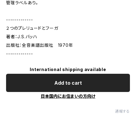
管理ラベルあり。
-------------
２つのプレリュードとフーガ
著者：J.S.バッハ
出版社：全音楽譜出版社 1970年
-------------
International shipping available
Add to cart
日本国内にお住まいの方向け
通報する