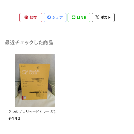
保存
シェア
LINE
ポスト
最近チェックした商品
２つのプレリュードとフーガ【著
者：J.S.バッハ】出版社：全音楽
¥440
譜出版社 1970年