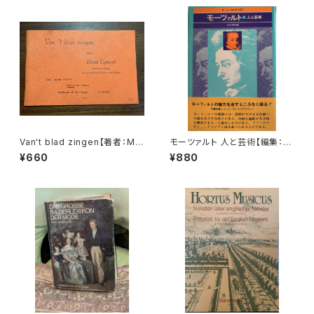
版社：Oxford University Pre
ss 1974年"
Van't blad zingen【著者：Mar
モーツァルト 人と芸術【編集：音
ie Egmond】出版社：BROEK
楽現代】出版社：芸術現代社 昭
¥660
¥880
MANS&VAN POPPEL
和51年