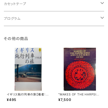
アンサンブル
バロック
古楽
カセットテープ
ルネサンス
古楽以外
古楽
プログラム
古楽以外
古楽
その他の商品
古楽以外
イギリス鈍行列車の旅【著者：小
"MAKES OF THE HARPSICH
池滋】出版社：NTT出版 1997
ORD AND CLAVICHORD 14
¥495
¥7,500
年
40-1840 SECOND EDITION
【著者：Donald H.Boalch】出