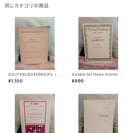
同じカテゴリの商品
SOUTERLIEDEKENS(Ps.Ⅰ,
Sonata for three Violins an
Ⅻ,XXXⅠ,XXXⅧ,XL,XLⅡ,L
d Basso continuo【著者：GA
¥1,100
¥990
Ⅲ,LXV)【著者：JACOBUS CL
BRIELI】出版社：BÄRENREITE
EMENS NON PAPA】出版社：
R KASSEL 1966年
Dr.K.Ph.BERNET KEMPERS
1927年？