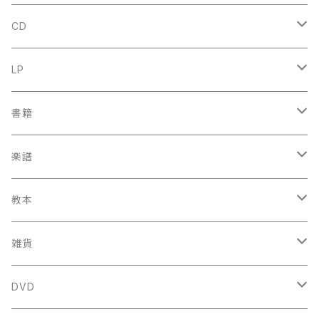
CD
古楽
LP
中古CD
古楽以外
古楽
書籍
鍋島元子関連CD
中古CD
中古LP
古楽以外
古楽関係
楽譜
新品CD
鍋島元子関連LP
中古LP
中古本
古楽以外
古楽関係
教本
新古本
中古本
スコア
中古本
古楽以外
古楽関係
雑貨
鍵盤用
スコア
古楽以外
トートバッグ
DVD