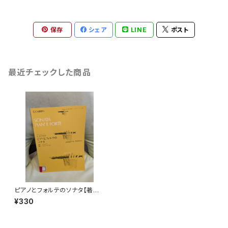
保存
シェア
LINE
ポスト
最近チェックした商品
ピアノとフォルテのソナタ【著者：
G.ガブリエリ】出版社：全音楽譜
¥330
出版社 1961年