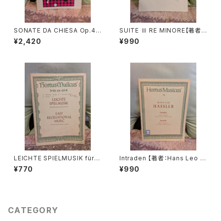
SONATE DA CHIESA Op.4 -
SUITE Ⅲ RE MINORE【著者：
Op.8【著者：G.LEGRENZI】出
DIEUPART】出版社：EDITION
¥2,420
¥990
版社：HEUGEL& Cie 1968年
MOECK 1966年
LEICHTE SPIELMUSIK für V
Intraden 【著者：Hans Leo H
iola da gamba Basso conti
assler】出版社：BÄRENREITE
¥770
¥990
nuo【著者：Schenk, Marais】
R KASSEL 1951年
出版社：BÄRENREITER KASS
EL 1963年
CATEGORY