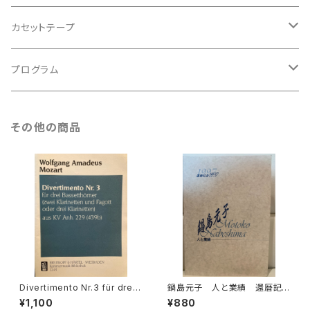
アンサンブル
バロック
古楽
カセットテープ
ルネサンス
古楽以外
古楽
プログラム
古楽以外
古楽
その他の商品
古楽以外
Divertimento Nr.3 für drei
鍋島元子 人と業績 還暦記
Basetthörner(zwei klarinet
念1997【編集：古楽研究会 Ori
¥1,100
¥880
ten und Fagotto oder drei
go et Practica 年譜作成委員