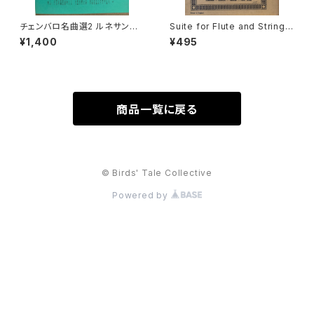
チェンバロ名曲選2 ルネサンス
Suite for Flute and String
からロココまで【編集：野村満
Orchestra A-moll【著者：TEL
¥1,400
¥495
男】出版：東京コレギウム 199
EMANN】出版社：Edition Eule
8年
nburg
商品一覧に戻る
© Birds' Tale Collective
Powered by