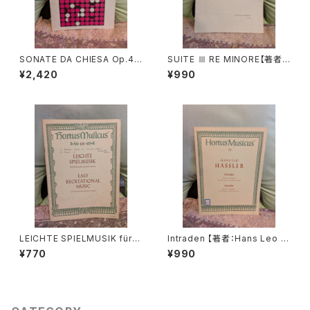
SONATE DA CHIESA Op.4 -
SUITE Ⅲ RE MINORE【著者：
Op.8【著者：G.LEGRENZI】出
DIEUPART】出版社：EDITION
¥2,420
¥990
版社：HEUGEL& Cie 1968年
MOECK 1966年
LEICHTE SPIELMUSIK für V
Intraden 【著者：Hans Leo H
iola da gamba Basso conti
assler】出版社：BÄRENREITE
¥770
¥990
nuo【著者：Schenk, Marais】
R KASSEL 1951年
出版社：BÄRENREITER KASS
EL 1963年