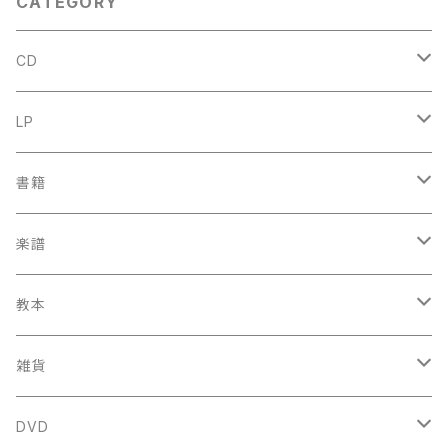
CATEGORY
CD
古楽
LP
中古CD
古楽以外
古楽
書籍
鍋島元子関連CD
中古CD
中古LP
古楽以外
古楽関係
楽譜
新品CD
鍋島元子関連LP
中古LP
中古本
古楽以外
古楽関係
教本
新古本
中古本
スコア
中古本
古楽以外
古楽関係
雑貨
鍵盤用
スコア
古楽以外
トートバッグ
DVD