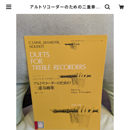
アルトリコーダーのための二重奏曲
集【著者：C.レーヌ、J.バニスター、ノ
ード】出版社：全音楽譜出版社 193
5年？ | Birds' Tale Collective