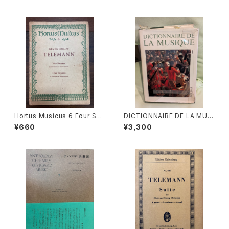
klarinetten) ans KV Ann.29
会】発行：古楽研究会 Origo et
9(439b)【著者：Wolfgang A
Practica 1997年
madeus Mozart】出版社：BR
EITKOPF&HÄRTEL 1987年
Hortus Musicus 6 Four Son
DICTIONNAIRE DE LA MUSI
atas for Recorder and Bas
QUE Ⅰ :les mens et leurs
¥660
¥3,300
so Continuo【著者：Georg P
œuvres『音楽辞典：人物とその
hilipp Telemann】出版社：BÄ
作品』第１巻【著者：MARC HO
RENREITER KASSEL 1965年
NEGGER】出版社：BORDAS 1
970年