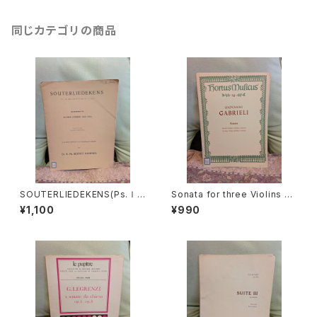
同じカテゴリの商品
SOUTERLIEDEKENS(Ps.Ⅰ,
Sonata for three Violins an
Ⅻ,XXXⅠ,XXXⅧ,XL,XLⅡ,L
d Basso continuo【著者：GA
¥1,100
¥990
Ⅲ,LXV)【著者：JACOBUS CL
BRIELI】出版社：BÄRENREITE
EMENS NON PAPA】出版社：
R KASSEL 1966年
Dr.K.Ph.BERNET KEMPERS
1927年？