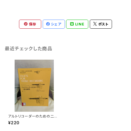
保存
シェア
LINE
ポスト
最近チェックした商品
アルトリコーダーのための二重
奏曲集【著者：C.レーヌ、J.バニ
¥220
スター、ノード】出版社：全音楽
譜出版社 1935年？