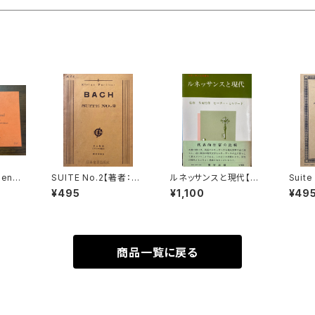
gen
SUITE No.2【著者：BA
ルネッサンスと現代【監
Suite
gmon
CH】出版社：日本楽譜
修：生地竹郎 ピーター・
Strin
¥495
¥1,100
¥49
EKMA
出版社
ミルワード】出版社：荒
moll
EL
竹出版 昭和54年
N】出版
enbu
商品一覧に戻る