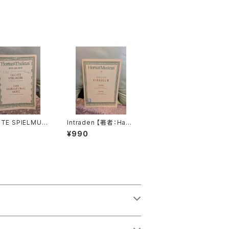
HTE SPIELMUSI
Intraden 【著者：Hans
 Viola da gamb
Leo Hassler】出版社：
0
¥990
so continuo
BÄRENREITER KASS
Schenk, Marai
EL 1951年
社：BÄRENREI
KASSEL 1963