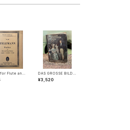
 for Flute and
DAS GROSSE BILDE
g Orchestra A-
RLEXIKON DER MO
5
¥3,520
【著者：TELEMAN
DE【著者：Ludmila Ky
社：Edition Eul
balová, Olga Herbe
rg
nová, Milena Lamar
ová】出版社：ARTIAVE
RLAG 1966年