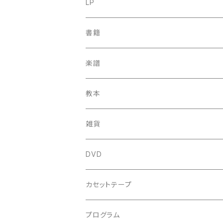
古楽
LP
中古CD
古楽以外
古楽
書籍
鍋島元子関連CD
中古CD
中古LP
古楽以外
古楽関係
楽譜
新品CD
鍋島元子関連LP
中古LP
中古本
古楽以外
古楽関係
教本
新古本
中古本
スコア
中古本
古楽以外
古楽関係
雑貨
鍵盤用
スコア
古楽以外
トートバッグ
DVD
アンサンブル
バロック
古楽
カセットテープ
ルネサンス
古楽以外
古楽
プログラム