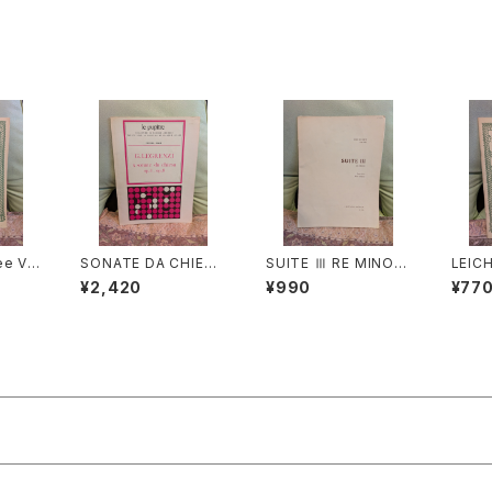
ee Vi
SONATE DA CHIESA
SUITE Ⅲ RE MINOR
LEIC
so co
Op.4 - Op.8【著者：G.
E【著者：DIEUPART】
K für
¥2,420
¥990
¥77
ABRIE
LEGRENZI】出版社：H
出版社：EDITION MO
a Bas
NREI
EUGEL& Cie 1968年
ECK 1966年
【著者：
1966年
s】出版
TER 
年