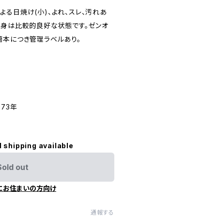
る日焼け(小)、よれ、スレ、汚れあ
中身は比較的良好な状態です。ゼンオ
籍本につき管理ラベルあり。
73年
l shipping available
Sold out
にお住まいの方向け
通報する