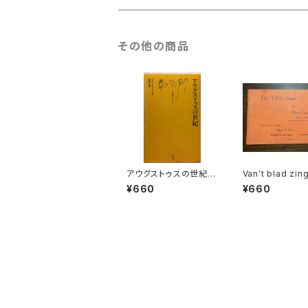
古楽以外
古楽
その他の商品
古楽以外
アウグストゥスの世紀
Van't blad zin
【著者：ピエール・グリマ
【著者：Marie E
¥660
¥660
ル, 訳：北野徹】出版社：
d】出版社：BRO
白水社 2004年
NS&VAN POPP