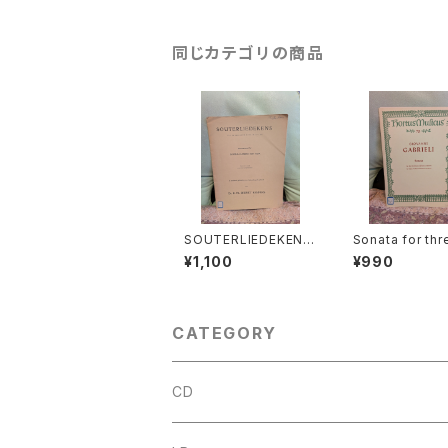
3年
同じカテゴリの商品
SOUTERLIEDEKENS
Sonata for thr
(Ps.Ⅰ,Ⅻ,XXXⅠ,XXX
olins and Bas
¥1,100
¥990
Ⅷ,XL,XLⅡ,LⅢ,LXV)
ntinuo【著者：G
【著者：JACOBUS CL
LI】出版社：BÄRE
EMENS NON PAPA】
TER KASSEL 
出版社：Dr.K.Ph.BERN
ET KEMPERS 1927
CATEGORY
年？
CD