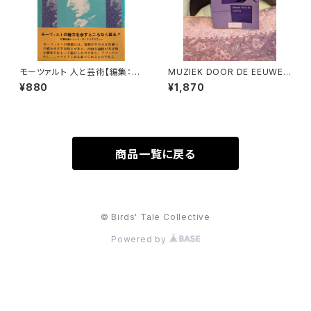
モーツァルト 人と芸術【編集：音
MUZIEK DOOR DE EEUWEN
楽現代】出版社：芸術現代社 昭
3【著者：DRS.W.C.M.KLOPPE
¥880
¥1,870
和51年
NBURG】出版社：Broekmans
&Van Poppel 1975年
商品一覧に戻る
© Birds' Tale Collective
Powered by