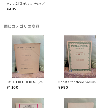
ソナチネ【著者：J.S.バッハ／D.
G.マレー編曲】出版社：全音楽
¥495
譜出版社 1962年
同じカテゴリの商品
SOUTERLIEDEKENS(Ps.Ⅰ,
Sonata for three Violins an
Ⅻ,XXXⅠ,XXXⅧ,XL,XLⅡ,L
d Basso continuo【著者：GA
¥1,100
¥990
Ⅲ,LXV)【著者：JACOBUS CL
BRIELI】出版社：BÄRENREITE
EMENS NON PAPA】出版社：
R KASSEL 1966年
Dr.K.Ph.BERNET KEMPERS
1927年？