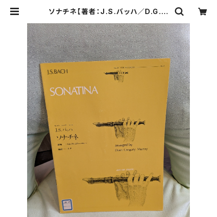
ソナチネ【著者：J.S.バッハ／D.G.マ
レー編曲】出版社：全音楽譜出版社 1
962年 | Birds' Tale Collective