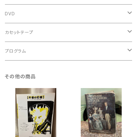
鍵盤用
スコア
古楽以外
トートバッグ
DVD
アンサンブル
バロック
古楽
カセットテープ
ルネサンス
古楽以外
古楽
プログラム
古楽以外
古楽
その他の商品
古楽以外