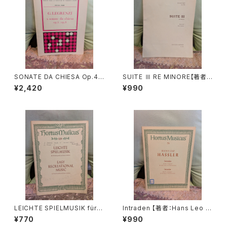
SONATE DA CHIESA Op.4 -
SUITE Ⅲ RE MINORE【著者：
Op.8【著者：G.LEGRENZI】出
DIEUPART】出版社：EDITION
¥2,420
¥990
版社：HEUGEL& Cie 1968年
MOECK 1966年
LEICHTE SPIELMUSIK für V
Intraden 【著者：Hans Leo H
iola da gamba Basso conti
assler】出版社：BÄRENREITE
¥770
¥990
nuo【著者：Schenk, Marais】
R KASSEL 1951年