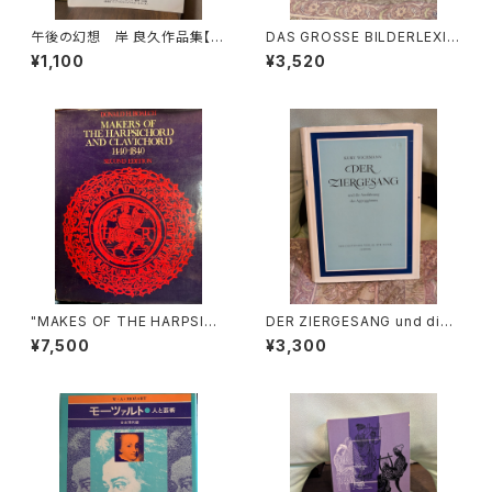
午後の幻想 岸 良久作品集【製
DAS GROSSE BILDERLEXIK
作：音楽企画社 ハーモニー】出
ON DER MODE【著者：Ludmil
¥1,100
¥3,520
版社：音楽企画社 ハーモニ
a Kybalová, Olga Herbeno
ー 1995年
vá, Milena Lamarová】出版
社：ARTIAVERLAG 1966年
"MAKES OF THE HARPSICH
DER ZIERGESANG und die
ORD AND CLAVICHORD 14
Ausfuhrung der Appoggiat
¥7,500
¥3,300
40-1840 SECOND EDITION
ura【著者：Kurt Wichmann】出
【著者：Donald H.Boalch】出
版社：Veb Deutscher Verlag
版社：Oxford University Pre
Fur Musik 1966年
ss 1974年"