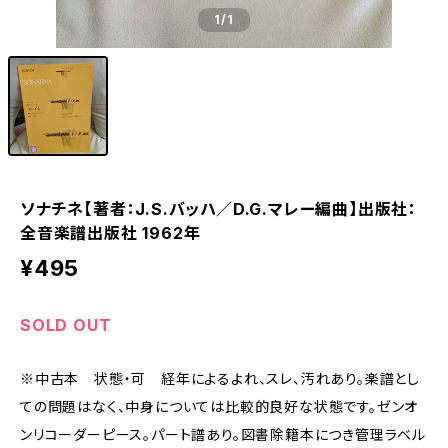
1
/1
ソナチネ【著者：J.S.バッハ／D.G.マレー編曲】出版社：
全音楽譜出版社 1962年
¥495
SOLD OUT
※中古本 状態・可 経年によるよれ、スレ、汚れあり。楽譜とし
ての問題はなく、中身については比較的良好な状態です。ゼンオ
ンリコーダーピース。パート譜あり。図書除籍本につき管理ラベル