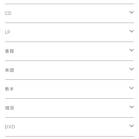
CD
古楽
LP
中古CD
古楽以外
古楽
書籍
鍋島元子関連CD
中古CD
中古LP
古楽以外
古楽関係
楽譜
新品CD
鍋島元子関連LP
中古LP
中古本
古楽以外
古楽関係
教本
新古本
中古本
スコア
中古本
古楽以外
古楽関係
雑貨
鍵盤用
スコア
古楽以外
トートバッグ
DVD