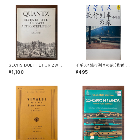
öte und Gitarre【著者：Geor
g Friedrich Händel】出版社：
BOTE&BOCK BERLIN・WIES
BADEN 1958年
SECHS DUETTE FÜR ZWEI
イギリス鈍行列車の旅【著者：小
ALTBLÖCKFLÖTEN Ⅰ【著
池滋】出版社：NTT出版 1997
¥1,100
¥495
者：Johann Joachim Quant
年
z】出版社：AMADEUS 1982年