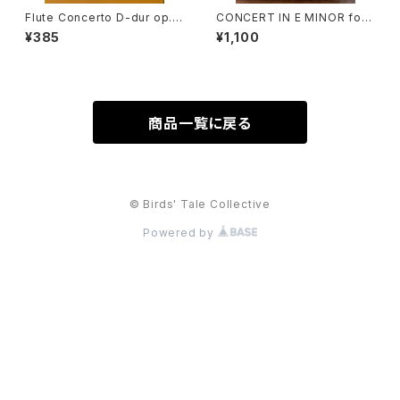
Flute Concerto D-dur op.1
CONCERT IN E MINOR for t
0 No.3 Il Cardellino【著者：V
wo Flutes and Piano【著者：
¥385
¥1,100
IVALDI】出版社：日本楽譜出版
Georg Phollip Telemann】
社
出版社：G.SCHIRMER 1978
年
商品一覧に戻る
© Birds' Tale Collective
Powered by