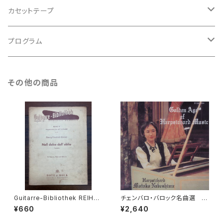
アンサンブル
バロック
古楽
カセットテープ
ルネサンス
古楽以外
古楽
プログラム
古楽以外
古楽
その他の商品
古楽以外
Guitarre-Bibliothek REIHE
チェンバロ・バロック名曲選 G
Ⅳ KAMMEMUSIK MIT GITA
olden Age of Harpsichord
¥660
¥2,640
RRE Nr.47 Nell dolce dell'o
Music 【演奏：鍋島元子】
blio Kantate für Sopran, Fl