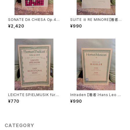
SONATE DA CHIESA Op.4 -
SUITE Ⅲ RE MINORE【著者：
Op.8【著者：G.LEGRENZI】出
DIEUPART】出版社：EDITION
¥2,420
¥990
版社：HEUGEL& Cie 1968年
MOECK 1966年
LEICHTE SPIELMUSIK für V
Intraden 【著者：Hans Leo H
iola da gamba Basso conti
assler】出版社：BÄRENREITE
¥770
¥990
nuo【著者：Schenk, Marais】
R KASSEL 1951年
出版社：BÄRENREITER KASS
EL 1963年
CATEGORY