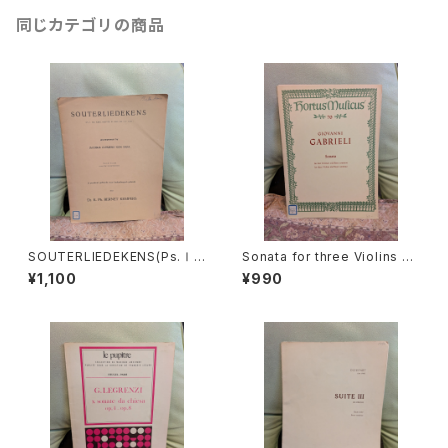
同じカテゴリの商品
SOUTERLIEDEKENS(Ps.Ⅰ,
Sonata for three Violins an
Ⅻ,XXXⅠ,XXXⅧ,XL,XLⅡ,L
d Basso continuo【著者：GA
¥1,100
¥990
Ⅲ,LXV)【著者：JACOBUS CL
BRIELI】出版社：BÄRENREITE
EMENS NON PAPA】出版社：
R KASSEL 1966年
Dr.K.Ph.BERNET KEMPERS
1927年？