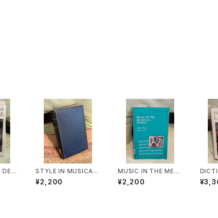
 DE L
STYLE IN MUSICAL
MUSIC IN THE MEDI
DICT
les m
ART【著者：C. HUBER
EVAL WORLD【著者：
A MU
¥2,200
¥2,200
¥3,3
œuvre
T H.PARRY】出版社：
Albert Seay】出版社：
mens 
物とそ
MACMILLAN AND C
PRENTICE-HALL, IN
es『
著者：M
O,LIMITED 1924年
C., 1975年
の作品
ER】出
ARC 
1970
版社：B