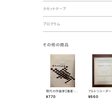
アンサンブル
バロック
古楽
カセットテープ
ルネサンス
古楽以外
古楽
プログラム
古楽以外
古楽
その他の商品
古楽以外
現代の作曲家【著者：柴
アルトリコーダー
田南雄】出版社：音楽之
低音のための2つ
¥770
¥660
友社 昭和33年
タ【著者：JOSEP
DIN DE BOISM
ER】出版社：音
社 1969年