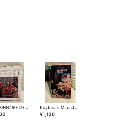
IONNAIRE DE L
Keyboard Music【著
SIQUE Ⅰ :les
者：Denis Matthews】
00
¥1,100
et leurs œuvr
出版社：a DPelican O
音楽辞典：人物とそ
riginal 1972年
』第１巻【著者：M
HONEGGER】出
ORDAS 1970