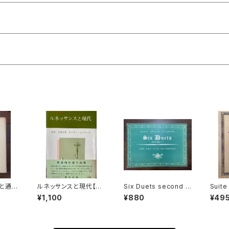
と通奏
ルネッサンスと現代【監
Six Duets second B
Suite
のソナ
修：生地竹郎 ピーター・
ook 4=6 for two Alt
Strin
¥1,100
¥880
¥49
H BO
ミルワード】出版社：荒
o Recorders【著者：G
moll
ORTI
竹出版 昭和54年
eorg Philipp Telem
N】出版
楽之友
ann】出版社：Hargall
enbu
Music Press 1964年