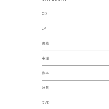
年
CD
古楽
LP
中古CD
古楽以外
古楽
書籍
鍋島元子関連CD
中古CD
中古LP
古楽以外
古楽関係
楽譜
新品CD
鍋島元子関連LP
中古LP
中古本
古楽以外
古楽関係
教本
新古本
中古本
スコア
中古本
古楽以外
古楽関係
雑貨
鍵盤用
スコア
古楽以外
トートバッグ
DVD