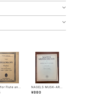
 for Flute and
NAGELS MUSK-ARC
g Orchestra A-
HIV 131 TRIO F-DUR
5
¥880
【著者：TELEMAN
für Altblockflöte, Vi
社：Edition Eul
ola da gamba und B
rg
asso continuo【著者：
Georg Philipp Tele