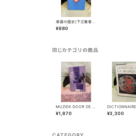
楽器の歴史(下)【著者：
クルト・ザックス 訳：柿
¥880
木吾郎】出版社：全音楽
譜出版社 1978年
同じカテゴリの商品
MUZIEK DOOR DE E
DICTIONNAIRE
EUWEN 3【著者：DRS.
A MUSIQUE Ⅱ:
¥1,870
¥3,300
W.C.M.KLOPPENBU
ens et leurs 
RG】出版社：Broekma
s『音楽辞典：人
ns&Van Poppel 197
の作品』第2巻【
5年
ARC HONEGG
版社：BORDAS 
CATEGORY