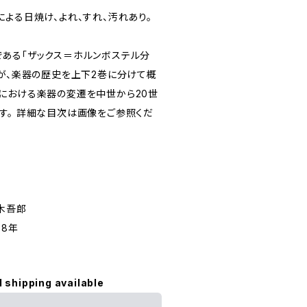
よる日焼け、よれ、すれ、汚れあり。
ある「ザックス＝ホルンボステル分
スが、楽器の歴史を上下2巻に分けて概
における楽器の変遷を中世から20世
す。 詳細な目次は画像をご参照くだ
柿木吾郎
78年
l shipping available