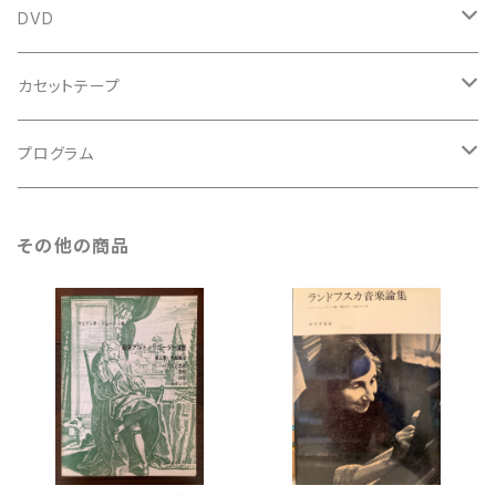
鍵盤用
スコア
古楽以外
トートバッグ
DVD
アンサンブル
バロック
古楽
カセットテープ
ルネサンス
古楽以外
古楽
プログラム
古楽以外
古楽
その他の商品
古楽以外