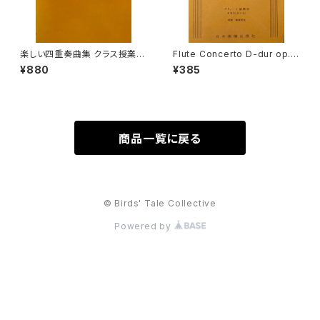
楽しい四重奏曲集 クラス授業の
Flute Concerto D-dur op.1
ためのリコーダーアンサンブル
0 No.3 Il Cardellino【著者：V
¥880
¥385
上【編著：田中良徳】出版社：全
IVALDI】出版社：日本楽譜出版
音楽譜出版社 2008年
社
商品一覧に戻る
© Birds' Tale Collective
Powered by