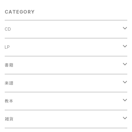
CATEGORY
CD
古楽
LP
中古CD
古楽以外
古楽
書籍
鍋島元子関連CD
中古CD
中古LP
古楽以外
古楽関係
楽譜
新品CD
鍋島元子関連LP
中古LP
中古本
古楽以外
古楽関係
教本
新古本
中古本
スコア
中古本
古楽以外
古楽関係
雑貨