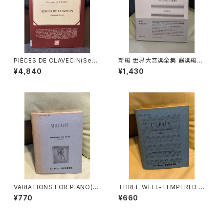
PIÈCES DE CLAVECIN(Seco
新編 世界大音楽全集 器楽編4
nd livre)【著者：François CO
4 バロック・ピアノ曲集Ⅰ【編集：
¥4,840
¥1,430
UPERIN】出版社：EDITIONS
浅香淳】出版社：音楽之友社 19
J.M.FUZEAU 1990年
93年
VARIATIONS FOR PIANO(C
THREE WELL-TEMPERED C
OMPLETE)【著者：MOZART】
LAVIER PART 1【著者：J.S.BA
¥770
¥660
出版社：LEA POCKET SCOR
CH】出版社：LEA POCKET SC
ES 1957年
ORES 1950年