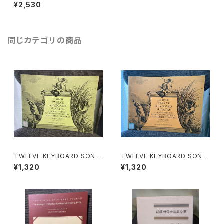
d【作曲家：R.JONES】出版社：
¥2,530
HEUGEL 1974年
同じカテゴリの商品
TWELVE KEYBOARD SONA
TWELVE KEYBOARD SONA
TAS SET 1(OPUS Ⅴ)【著者：
TAS SET 2(OPUS XVⅡ)【著
¥1,320
¥1,320
J.C.BACH】出版社：OXFORD
者：J.C.BACH】出版社：OXFO
UNIVERSITY PRESS 1974
RD UNIVERSITY PRESS 19
年
74年