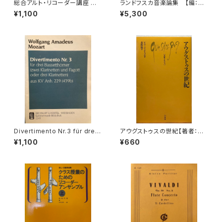
総合アルト・リコーダー講座 第3
ランドフスカ音楽論集 【編：ド
巻 中級編2 リズムと拍節 音程
ニーズ・レストウ編 共訳：鍋島
¥1,100
¥5,300
和音 カデンツ【著者：マリアン
元子・大島かおり】 出版社：み
ネ・リューティ】出版社：シンフォ
すず書房 1981年
ニア 昭和54年
Divertimento Nr.3 für drei
アウグストゥスの世紀【著者：ピ
Basetthörner(zwei klarinet
エール・グリマル, 訳：北野徹】出
¥1,100
¥660
ten und Fagotto oder drei
版社：白水社 2004年
klarinetten) ans KV Ann.29
9(439b)【著者：Wolfgang A
madeus Mozart】出版社：BR
EITKOPF&HÄRTEL 1987年