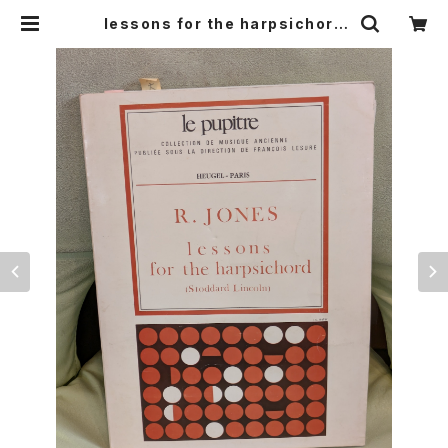
lessons for the harpsichord
【作曲家：R.JONES】出版社：HEUG
EL 1974年 | Birds' Tale Collec
tive