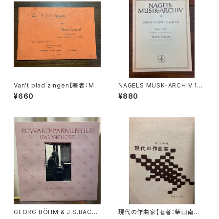
Van't blad zingen【著者：Mar
NAGELS MUSK-ARCHIV 131
ie Egmond】出版社：BROEK
TRIO F-DUR für Altblockfl
¥660
¥880
MANS&VAN POPPEL
öte, Viola da gamba und B
asso continuo【著者：Georg
Philipp Telemann】出版社：N
AGELS VERLAG KASSEL
GEORG BÖHM & J.S.BACH:
現代の作曲家【著者：柴田南雄】