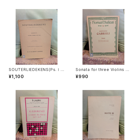
SOUTERLIEDEKENS(Ps.Ⅰ,
Sonata for three Violins an
Ⅻ,XXXⅠ,XXXⅧ,XL,XLⅡ,L
d Basso continuo【著者：GA
¥1,100
¥990
Ⅲ,LXV)【著者：JACOBUS CL
BRIELI】出版社：BÄRENREITE
EMENS NON PAPA】出版社：
R KASSEL 1966年
Dr.K.Ph.BERNET KEMPERS
1927年？