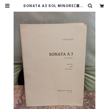
SONATA A3 SOL MINORE【著者：
J.B.LOEILLET】出版社：EDITION
MOECK 1963年 | Birds' Tale C
ollective