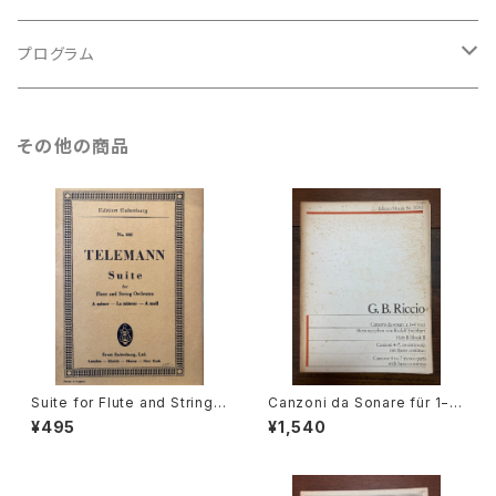
ルネサンス
古楽以外
古楽
プログラム
古楽以外
古楽
その他の商品
古楽以外
Suite for Flute and String
Canzoni da Sonare für 1−4
Orchestra A-moll【著者：TEL
stimmen und Basso Contin
¥495
¥1,540
EMANN】出版社：Edition Eule
uo 4−7【著者：GIOVANNI BA
nburg
TTISTA RICCIO】出版社：Edit
ion Moeck