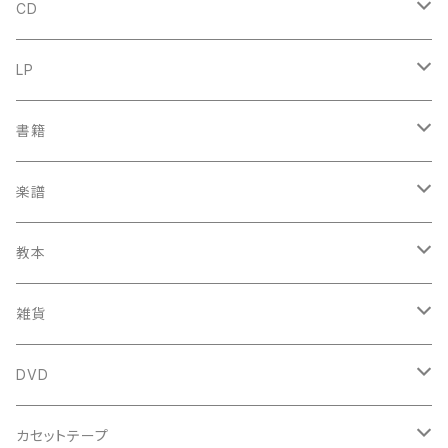
CD
古楽
LP
中古CD
古楽以外
古楽
書籍
鍋島元子関連CD
中古CD
中古LP
古楽以外
古楽関係
楽譜
新品CD
鍋島元子関連LP
中古LP
中古本
古楽以外
古楽関係
教本
新古本
中古本
スコア
中古本
古楽以外
古楽関係
雑貨
鍵盤用
スコア
古楽以外
トートバッグ
DVD
アンサンブル
バロック
古楽
カセットテープ