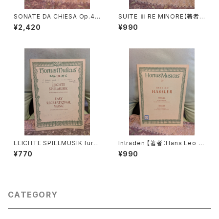
SONATE DA CHIESA Op.4 -
SUITE Ⅲ RE MINORE【著者：
Op.8【著者：G.LEGRENZI】出
DIEUPART】出版社：EDITION
¥2,420
¥990
版社：HEUGEL& Cie 1968年
MOECK 1966年
LEICHTE SPIELMUSIK für V
Intraden 【著者：Hans Leo H
iola da gamba Basso conti
assler】出版社：BÄRENREITE
¥770
¥990
nuo【著者：Schenk, Marais】
R KASSEL 1951年
出版社：BÄRENREITER KASS
EL 1963年
CATEGORY