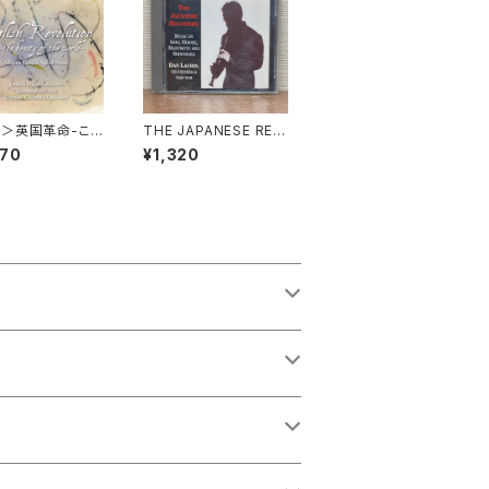
＞英国革命-こ
THE JAPANESE REC
の美の精髄-17
ORDER【演奏者：Dan
070
¥1,320
ングランドの音
Laurin】レコード会社：
GLISH REVOLU
BIS 1994年
 -THE BEAUTY
THE WORLD-
-1223～4】辺保
/ トーマス・バエテ
間朋子 [2CD]