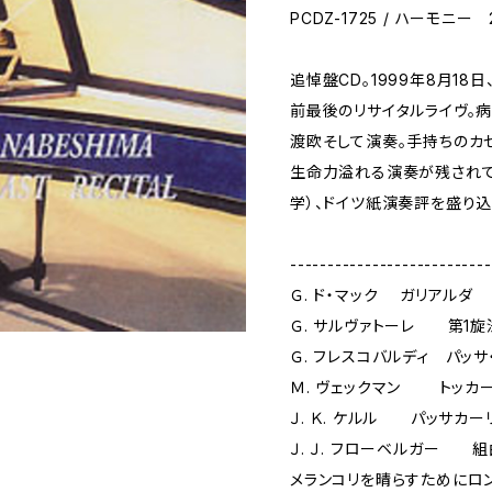
PCDZ-1725 / ハーモニー
追悼盤CD。1999年8月18
前最後のリサイタルライヴ。
渡欧そして演奏。手持ちのカ
生命力溢れる演奏が残されて
学）、ドイツ紙演奏評を盛り込
---------------------------
Ｇ. ド・マック ガリアルダ
Ｇ. サルヴァトーレ 第1
Ｇ. フレスコバルディ パッ
Ｍ. ヴェックマン トッカ
Ｊ. Ｋ. ケルル パッサカー
Ｊ. Ｊ. フローベルガー 
メランコリを晴らすためにロン