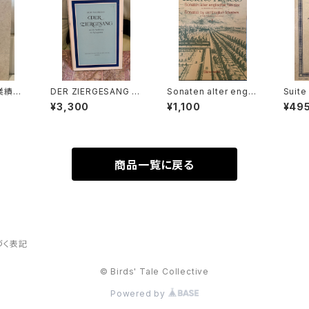
と業績
DER ZIERGESANG u
Sonaten alter engli
Suite
編集：
nd die Ausfuhrung
scher Meister Ⅲ【編
Strin
¥3,300
¥1,100
¥49
o et
der Appoggiatura
著：MICHAEL SCHNE
moll
作成委
【著者：Kurt Wichman
IDER】出版社：BÄREN
N】出版
研究会
n】出版社：Veb Deuts
REITER KASSEL 198
enbu
ica 19
cher Verlag Fur Mus
7年
ik 1966年
商品一覧に戻る
づく表記
© Birds' Tale Collective
Powered by