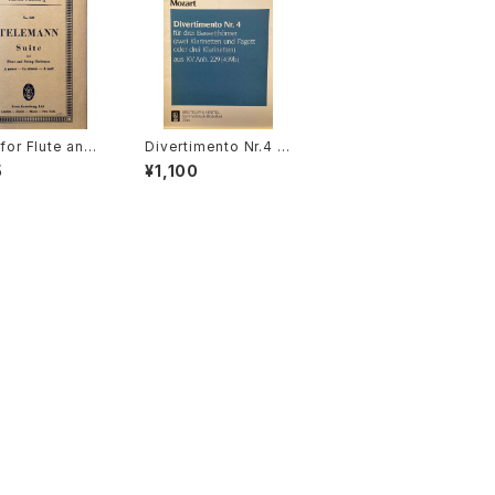
 for Flute and
Divertimento Nr.4 f
g Orchestra A-
ür drei Basetthörner
5
¥1,100
【著者：TELEMAN
(zwei klarinetten un
社：Edition Eul
d Fagotto oder drei
rg
klarinetten) ans KV
Ann.299(439b)【著
者：Wolfgang Amad
eus Mozart】出版社：
BREITKOPF&HÄRTE
L 1987年