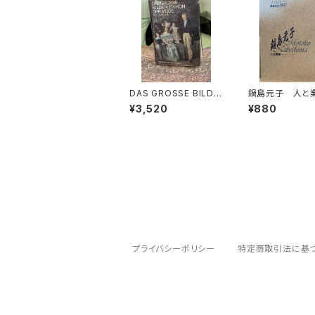
DAS GROSSE BILDE
鍋島元子 人
RLEXIKON DER MO
還暦記念1997【
¥3,520
¥880
DE【著者：Ludmila Ky
古楽研究会 Orig
balová, Olga Herbe
Practica 年譜
nová, Milena Lamar
員会】発行：古楽
ová】出版社：ARTIAVE
Origo et Pract
RLAG 1966年
97年
プライバシーポリシー
特定商取引法に基