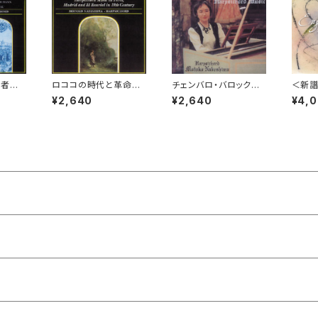
駆者た
ロココの時代と革命前
チェンバロ・バロック名
＜新譜
子】
夜の音楽 【演奏：鍋島
曲選 Golden Age o
の世界
¥2,640
¥2,640
¥4,
元子】
f Harpsichord Musi
世紀イ
c 【演奏：鍋島元子】
楽 EN
TION
OF 
【ALM
陽一 
/ 加久