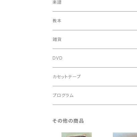
中古CD
中古LP
古楽以外
古楽関係
楽譜
新品CD
鍋島元子関連LP
中古LP
中古本
古楽以外
古楽関係
教本
新古本
中古本
スコア
中古本
古楽以外
古楽関係
雑貨
鍵盤用
スコア
古楽以外
トートバッグ
DVD
アンサンブル
バロック
古楽
カセットテープ
ルネサンス
古楽以外
古楽
プログラム
古楽以外
古楽
その他の商品
古楽以外