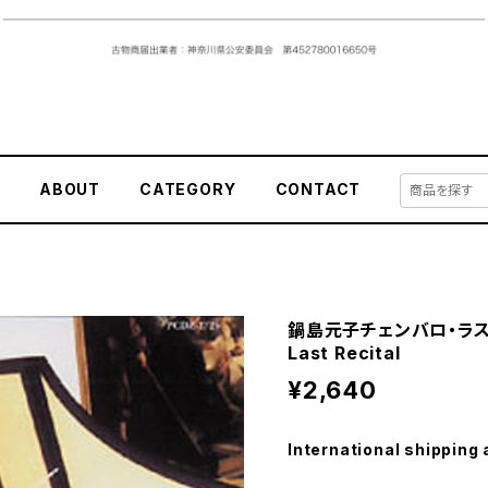
E
ABOUT
CATEGORY
CONTACT
鍋島元子チェンバロ・ラスト
Last Recital
¥2,640
International shipping 