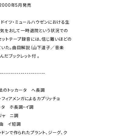
 2000年5月発売
日、ドイツ・ミュールハウゼンにおける生
病気をおして一時退院という状況での
セットテープ録音には、信じ難いほどの
いた。曲目解説（山下道子／音楽
んだブックレット付 。
----------------------
旋法のトッカータ へ長調
サ・フィアメンガによるカプリッチョ
ータ ホ長調・イ調
リャ ニ調
組曲 イ短調
ドンで作られたプラント、ジーグ、ク