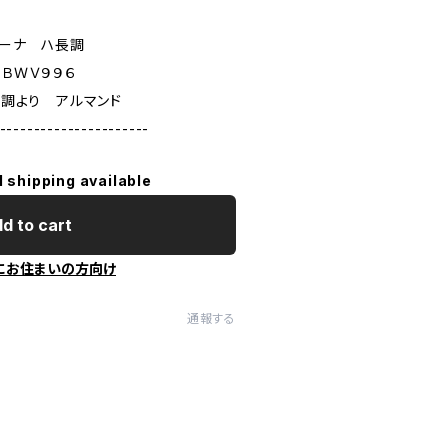
コーナ ハ長調
 ＢＷＶ９９６
短調より アルマンド
----------------------
l shipping available
d to cart
にお住まいの方向け
通報する