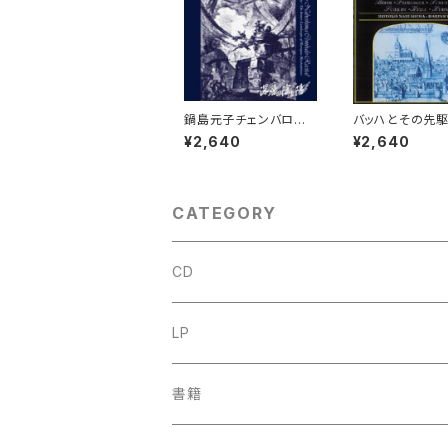
鍋島元子チェンバロリ
バッハとその先
サイタル『深層の陰と
ち 【演奏：鍋島元
¥2,640
¥2,640
陽』 ～チェンバロに託さ
れたバロック芸術の風
景～
CATEGORY
CD
古楽
LP
中古CD
古楽以外
古楽
書籍
鍋島元子関連CD