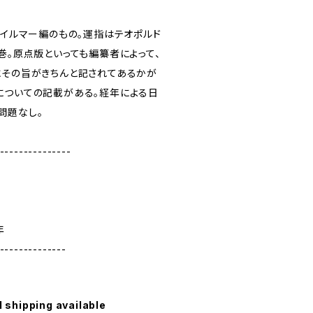
にイルマー編のもの。運指はテオポルド
巻。原点版といっても編纂者によって、
にその旨がきちんと記されてあるかが
についての記載がある。経年による日
問題なし。
---------------
年
--------------
l shipping available