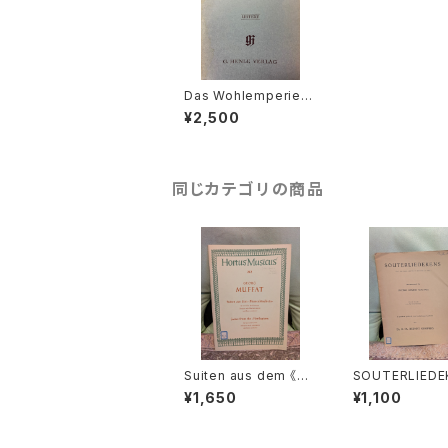
Das Wohlemperiert
e Klavier Tail1 【J.S.
¥2,500
Bach 編：O.von.イル
マー 運指：H-M.テオ
ポルド】出版社：Henle
(Urtext) 1974年
同じカテゴリの商品
Suiten aus dem 《Bli
SOUTERLIEDE
menbüschlein》【著
(Ps.Ⅰ,Ⅻ,XXX
¥1,650
¥1,100
者：MUFFAT】出版社：
Ⅷ,XL,XLⅡ,LⅢ,
BÄRENREITER KASS
【著者：JACOBU
EL 1972年
EMENS NON P