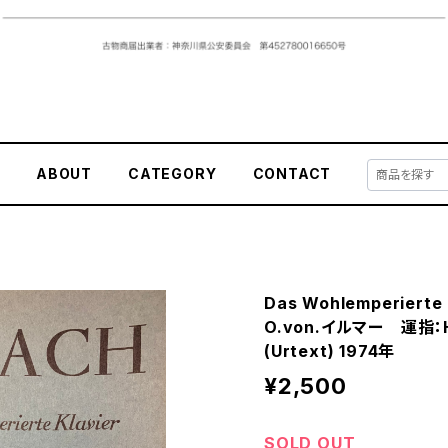
E
ABOUT
CATEGORY
CONTACT
Das Wohlemperierte K
O.von.イルマー 運指：
(Urtext) 1974年
¥2,500
SOLD OUT