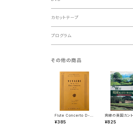
アンサンブル
バロック
古楽
カセットテープ
ルネサンス
古楽以外
古楽
プログラム
古楽以外
古楽
その他の商品
古楽以外
Flute Concerto D-d
爽緑の英国カン
ur op.10 No.3 Il Car
サイドをゆく【著
¥385
¥825
dellino【著者：VIVALD
正博 写真：末安
I】出版社：日本楽譜出版
版社：成隆出版 2