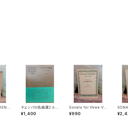
KENS
チェンバロ名曲選2 ル
Sonata for three Vi
SONA
Ⅰ,XXX
ネサンスからロココまで
olins and Basso co
Op.4
¥1,400
¥990
¥2,4
LXV)
【編集：野村満男】出版：
ntinuo【著者：GABRIE
LEGR
S CL
東京コレギウム 1998
LI】出版社：BÄRENREI
EUGE
APA】
年
TER KASSEL 1966年