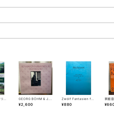
トリー
GEORG BÖHM & J.S.
Zwölf Fantasien für
家庭
者：末安
BACH: EXTRAVAGA
Querflöten ohne Ba
ための
¥2,600
¥880
¥66
潤子】出
NT HARPSICHORD
ss BÄRENREITER UR
ムジカ
000
MUSIC【演奏者：EDW
TEXT【著者：GEORG
満男】