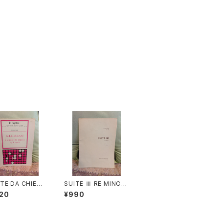
TE DA CHIESA
SUITE Ⅲ RE MINOR
 - Op.8【著者：G.
E【著者：DIEUPART】
20
¥990
ENZI】出版社：H
出版社：EDITION MO
L& Cie 1968年
ECK 1966年