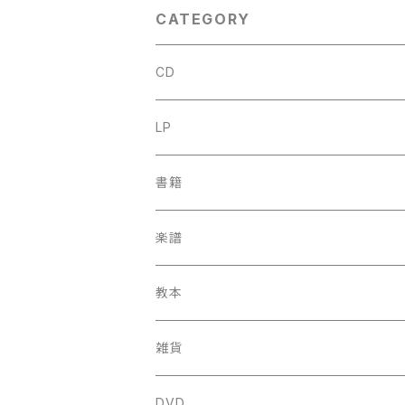
出版社：Dr.K.Ph
ET KEMPERS 1
CATEGORY
年？
CD
古楽
LP
中古CD
古楽以外
古楽
書籍
鍋島元子関連CD
中古CD
中古LP
古楽以外
古楽関係
楽譜
新品CD
鍋島元子関連LP
中古LP
中古本
古楽以外
古楽関係
教本
新古本
中古本
スコア
中古本
古楽以外
古楽関係
雑貨
鍵盤用
スコア
古楽以外
トートバッグ
DVD