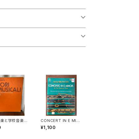
音楽と学校音楽の
CONCERT IN E MIN
小合奏 フィオリ・
OR for two Flutes a
0
¥1,100
ーリ2【著者：野村
nd Piano【著者：Geor
出版社：全音楽譜
g Phollip Teleman