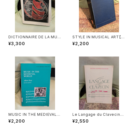
DICTIONNAIRE DE LA MUSI
STYLE IN MUSICAL ART【著
QUE Ⅱ:les mens et leurs
者：C. HUBERT H.PARRY】出
¥3,300
¥2,200
œuvres『音楽辞典：人物とその
版社：MACMILLAN AND CO,
作品』第2巻【著者：MARC HO
LIMITED 1924年
NEGGER】出版社：BORDAS 1
970年
MUSIC IN THE MEDIEVAL
Le Langage du Clavecin
WORLD【著者：Albert Seay】
【著者：ANTOINE GEOFFROY
¥2,200
¥2,550
出版社：PRENTICE-HALL, IN
DECHAUME】出版社：EDITIO
C., 1975年
NS VAN DE VELDE 1986年