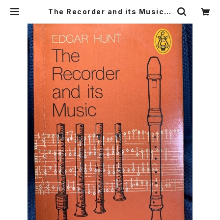
The Recorder and its Music
【著：Edgar Hunt（英語）】 出版社：
Eulenburg Books 1977年 | Bir
ds' Tale Collective