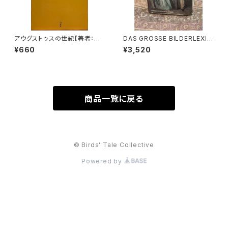
アウグストゥスの世紀【著者：ピ
DAS GROSSE BILDERLEXIK
エール・グリマル, 訳：北野徹】出
ON DER MODE【著者：Ludmil
¥660
¥3,520
版社：白水社 2004年
a Kybalová, Olga Herbeno
vá, Milena Lamarová】出版
社：ARTIAVERLAG 1966年
商品一覧に戻る
© Birds' Tale Collective
Powered by