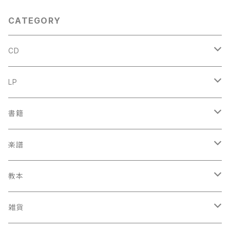
CATEGORY
CD
古楽
LP
中古CD
古楽以外
古楽
書籍
鍋島元子関連CD
中古CD
中古LP
古楽以外
古楽関係
楽譜
新品CD
鍋島元子関連LP
中古LP
中古本
古楽以外
古楽関係
教本
新古本
中古本
スコア
中古本
古楽以外
古楽関係
雑貨