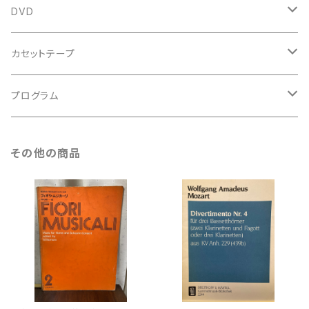
鍵盤用
スコア
古楽以外
トートバッグ
DVD
アンサンブル
バロック
古楽
カセットテープ
ルネサンス
古楽以外
古楽
プログラム
古楽以外
古楽
その他の商品
古楽以外