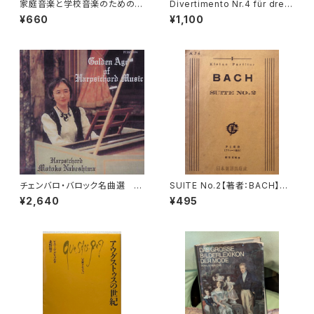
家庭音楽と学校音楽のための小
Divertimento Nr.4 für drei
合奏 フィオリ・ムジカーリ2【著
Basetthörner(zwei klarinet
¥660
¥1,100
者：野村満男】出版社：全音楽譜
ten und Fagotto oder drei
出版社
klarinetten) ans KV Ann.29
9(439b)【著者：Wolfgang A
madeus Mozart】出版社：BR
EITKOPF&HÄRTEL 1987年
チェンバロ・バロック名曲選 G
SUITE No.2【著者：BACH】出
olden Age of Harpsichord
版社：日本楽譜出版社
¥2,640
¥495
Music 【演奏：鍋島元子】