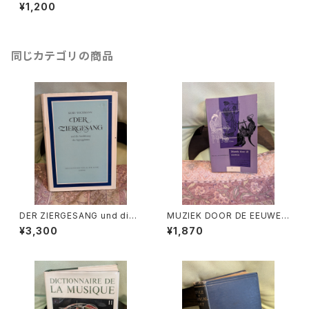
c 【著：Edgar Hunt（英語）】
¥1,200
出版社：Eulenburg Books 1
977年
同じカテゴリの商品
DER ZIERGESANG und die
MUZIEK DOOR DE EEUWEN
Ausfuhrung der Appoggiat
3【著者：DRS.W.C.M.KLOPPE
¥3,300
¥1,870
ura【著者：Kurt Wichmann】出
NBURG】出版社：Broekmans
版社：Veb Deutscher Verlag
&Van Poppel 1975年
Fur Musik 1966年