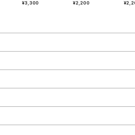
：DRS.
A MUSIQUE Ⅱ:les m
EVAL WORLD【著者：
ART【
¥3,300
¥2,200
¥2,2
ENBU
ens et leurs œuvre
Albert Seay】出版社：
T H.
ekma
s『音楽辞典：人物とそ
PRENTICE-HALL, IN
MACM
l 197
の作品』第2巻【著者：M
C., 1975年
O,LI
ARC HONEGGER】出
版社：BORDAS 1970
年