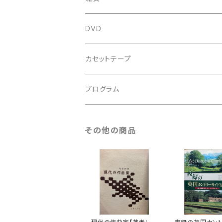
鍵盤用
スコア
古楽以外
トートバッグ
DVD
アンサンブル
バロック
古楽
カセットテープ
ルネサンス
古楽以外
古楽
プログラム
古楽以外
古楽
その他の商品
古楽以外