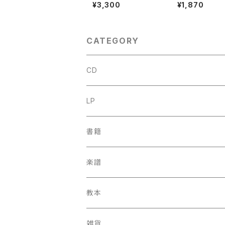
nd die Ausfuhrung
EUWEN 3【著者
¥3,300
¥1,870
der Appoggiatura
W.C.M.KLOPP
【著者：Kurt Wichman
RG】出版社：Bro
n】出版社：Veb Deuts
ns&Van Poppe
cher Verlag Fur Mus
5年
ik 1966年
CATEGORY
CD
古楽
LP
中古CD
古楽以外
古楽
書籍
鍋島元子関連CD
中古CD
中古LP
古楽以外
古楽関係
楽譜
新品CD
鍋島元子関連LP
中古LP
中古本
古楽以外
古楽関係
教本
新古本
中古本
スコア
中古本
古楽以外
古楽関係
雑貨