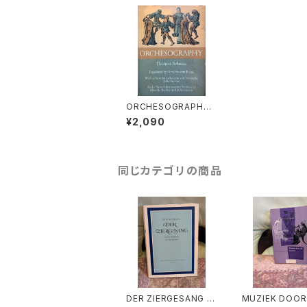
ORCHESOGRAPHY
【著：Thoinot Arbeau
¥2,090
英語訳：Mary Stew
art Evans】出版社：Do
ver 1967年
同じカテゴリの商品
DER ZIERGESANG u
MUZIEK DOOR