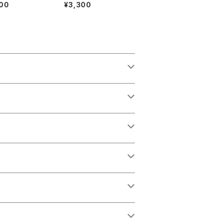
著者：C. HUBER
A MUSIQUE Ⅰ :les
00
¥3,300
PARRY】出版社：
mens et leurs œuvr
ILLAN AND C
es『音楽辞典：人物とそ
MITED 1924年
の作品』第１巻【著者：M
ARC HONEGGER】出
版社：BORDAS 1970
年