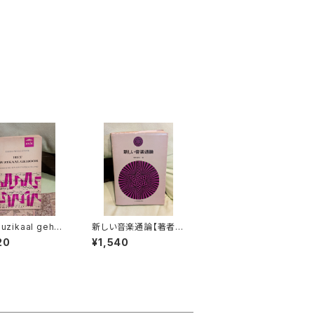
uzikaal gehoo
新しい音楽通論【著者：
菊本哲也】出版社：全音
20
¥1,540
ng【著者：THEO
楽譜出版社 昭和50年
EMZE】出版社：U
HT AULA-BOE
1969年