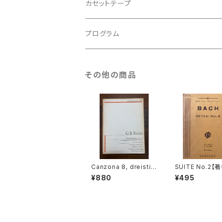
バロック
古楽
カセットテープ
ルネサンス
古楽以外
古楽
プログラム
古楽以外
古楽
その他の商品
古楽以外
Canzona 8, dreistim
SUITE No.2【
mig mit Basso conti
CH】出版社：日
¥880
¥495
nuo【著者：GIOVANNI
出版社
BATTISTA RICCIO】
出版社：Edition Moec
k