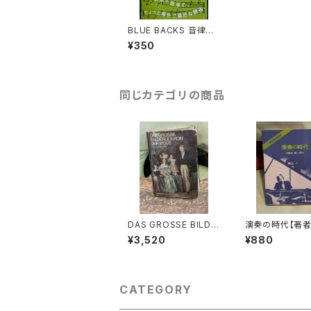
BLUE BACKS 音律と
音階の科学 ドレミは
¥350
どのようにして生まれた
か【著者：小方厚】出版
社：講談社 2008年
同じカテゴリの商品
DAS GROSSE BILDE
演奏の時代【著者
RLEXIKON DER MO
陽一郎】出版社：
¥3,520
¥880
DE【著者：Ludmila Ky
屋書店 1978年
balová, Olga Herbe
nová, Milena Lamar
ová】出版社：ARTIAVE
RLAG 1966年
CATEGORY