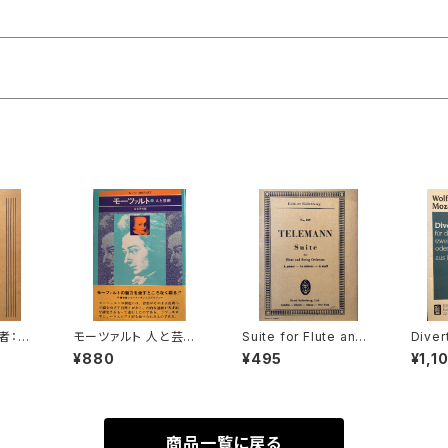
著者：BA
モーツァルト 人と芸術
Suite for Flute and
Diver
本楽譜
【編集：音楽現代】出版
String Orchestra A-
ür dr
¥880
¥495
¥1,1
社：芸術現代社 昭和51
moll【著者：TELEMAN
(zwei
年
N】出版社：Edition Eul
d Fag
enburg
klari
Ann.
者：Wo
商品一覧に戻る
eus 