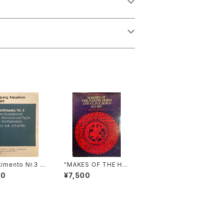
timento Nr.3 f
"MAKES OF THE HA
ei Basetthörner
RPSICHORD AND C
00
¥7,500
 klarinetten un
LAVICHORD 1440-1
otto oder drei
840 SECOND EDITI
netten) ans KV
ON【著者：Donald H.
299(439b)【著
Boalch】出版社：Oxfo
lfgang Amad
rd University Press
Mozart】出版社：
1974年"