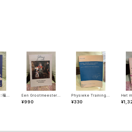
：福永
Een Grootmeester v
Physieke Training V
Het m
紀伊國
an de barok【著者：L
oor Pianisten en An
r vorming en ontwik
¥990
¥330
¥1,3
eona Detiège】出版
dere Instrumentalis
keli
社：不明 出版年不明
ten【著者：Dr.G.C.Ko
WILL
p】出版社：Broekman
TREC
s&van Poppel 1973
KEN 
年