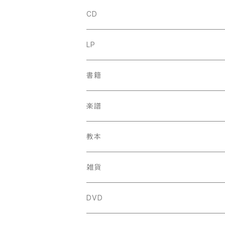
CD
古楽
LP
中古CD
古楽以外
古楽
書籍
鍋島元子関連CD
中古CD
中古LP
古楽以外
古楽関係
楽譜
新品CD
鍋島元子関連LP
中古LP
中古本
古楽以外
古楽関係
教本
新古本
中古本
スコア
中古本
古楽以外
古楽関係
雑貨
鍵盤用
スコア
古楽以外
トートバッグ
DVD
アンサンブル