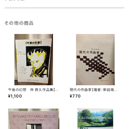
古楽以外
古楽
その他の商品
古楽以外
午後の幻想 岸 良久作品集【製
現代の作曲家【著者：柴田南雄】
作：音楽企画社 ハーモニー】出
出版社：音楽之友社 昭和33年
¥1,100
¥770
版社：音楽企画社 ハーモニ
ー 1995年