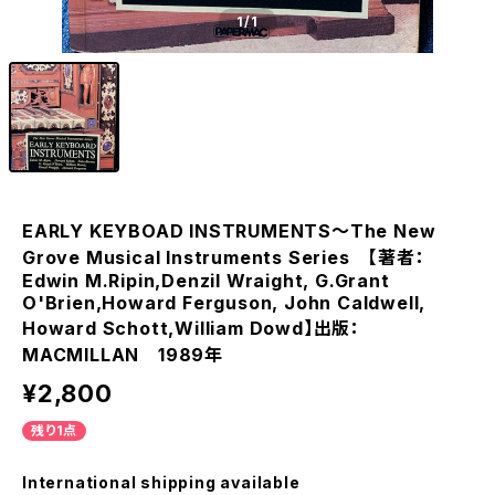
1
/1
EARLY KEYBOAD INSTRUMENTS〜The New
Grove Musical Instruments Series 【著者：
Edwin M.Ripin,Denzil Wraight, G.Grant
O'Brien,Howard Ferguson, John Caldwell,
Howard Schott,William Dowd】出版：
MACMILLAN 1989年
¥2,800
残り1点
International shipping available