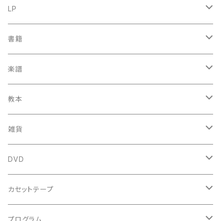
古楽
LP
中古CD
古楽以外
古楽
書籍
鍋島元子関連CD
中古CD
中古LP
古楽以外
古楽関係
楽譜
新品CD
鍋島元子関連LP
中古LP
中古本
古楽以外
古楽関係
教本
新古本
中古本
スコア
中古本
古楽以外
古楽関係
雑貨
鍵盤用
スコア
古楽以外
トートバッグ
DVD
アンサンブル
バロック
古楽
カセットテープ
ルネサンス
古楽以外
古楽
プログラム