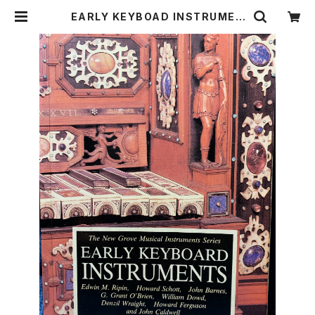
EARLY KEYBOAD INSTRUMEN
TS〜The New Grove Musical I
nstruments Series 【著者：Ed
win M.Ripin,Denzil Wraight,
G.Grant O'Brien,Howard Ferg
uson, John Caldwell, Howard
Schott,William Dowd】出版：MA
CMILLAN 1989年 | Birds' Tal
e Collective