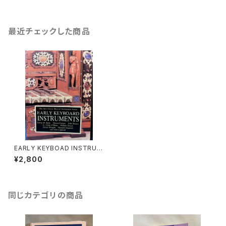
最近チェックした商品
EARLY KEYBOAD INSTRUM
ENTS〜The New Grove Mu
¥2,800
sical Instruments Series
【著者：Edwin M.Ripin,Denzil
Wraight, G.Grant O'Brien,H
oward Ferguson, John Cal
dwell, Howard Schott,Willi
同じカテゴリの商品
am Dowd】出版：MACMILLA
N 1989年