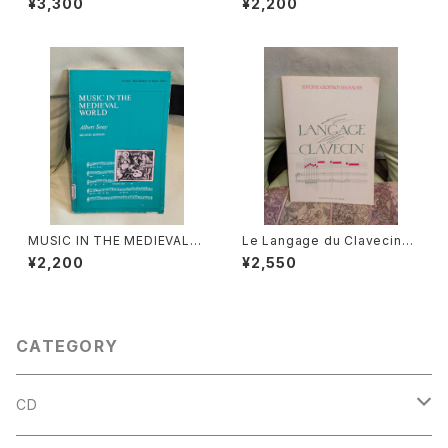
¥3,300
¥2,200
œuvres『音楽辞典：人物とその
版社：MACMILLAN AND CO,
作品』第2巻【著者：MARC HO
LIMITED 1924年
NEGGER】出版社：BORDAS 1
970年
MUSIC IN THE MEDIEVAL
Le Langage du Clavecin
WORLD【著者：Albert Seay】
【著者：ANTOINE GEOFFROY
¥2,200
¥2,550
出版社：PRENTICE-HALL, IN
DECHAUME】出版社：EDITIO
C., 1975年
NS VAN DE VELDE 1986年
CATEGORY
CD