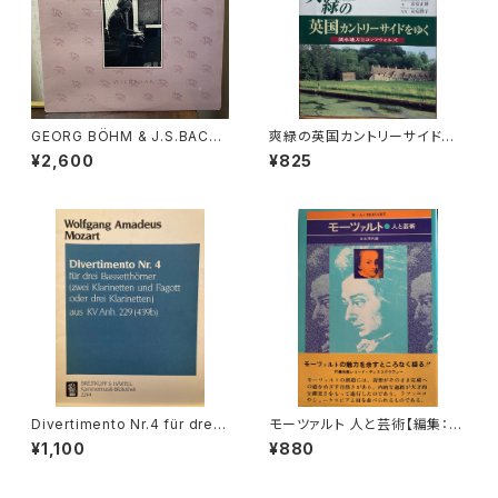
GEORG BÖHM & J.S.BACH:
爽緑の英国カントリーサイドを
EXTRAVAGANT HARPSICH
ゆく【著者：末安正博 写真：末安
¥2,600
¥825
ORD MUSIC【演奏者：EDWAR
潤子】出版社：成隆出版 2000
D PARMENTIER】レコード会
年
社：WILDBOAR 1981年
Divertimento Nr.4 für drei
モーツァルト 人と芸術【編集：音
Basetthörner(zwei klarinet
楽現代】出版社：芸術現代社 昭
¥1,100
¥880
ten und Fagotto oder drei
和51年
klarinetten) ans KV Ann.29
9(439b)【著者：Wolfgang A