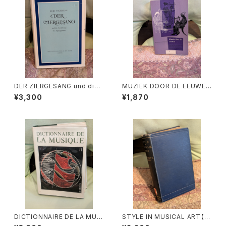
DER ZIERGESANG und die
MUZIEK DOOR DE EEUWEN
Ausfuhrung der Appoggiat
3【著者：DRS.W.C.M.KLOPPE
¥3,300
¥1,870
ura【著者：Kurt Wichmann】出
NBURG】出版社：Broekmans
版社：Veb Deutscher Verlag
&Van Poppel 1975年
Fur Musik 1966年
DICTIONNAIRE DE LA MUSI
STYLE IN MUSICAL ART【著
QUE Ⅱ:les mens et leurs
者：C. HUBERT H.PARRY】出