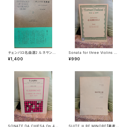
1927年？
チェンバロ名曲選2 ルネサンス
Sonata for three Violins an
からロココまで【編集：野村満
d Basso continuo【著者：GA
¥1,400
¥990
男】出版：東京コレギウム 199
BRIELI】出版社：BÄRENREITE
8年
R KASSEL 1966年
SONATE DA CHIESA Op.4 -
SUITE Ⅲ RE MINORE【著者：