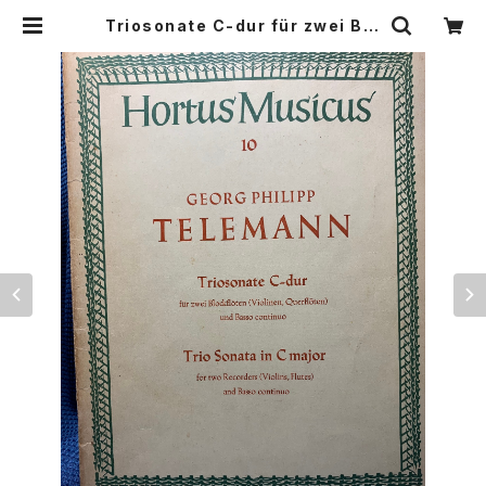
Triosonate C-dur für zwei Blo
ckflöten(Violinen,Querflöten)
und Basso continuo【著者：Geo
rg Philipp Telemann】出版社：H
ortus Musicus/bärenreiter 19
50年 | Birds' Tale Collective