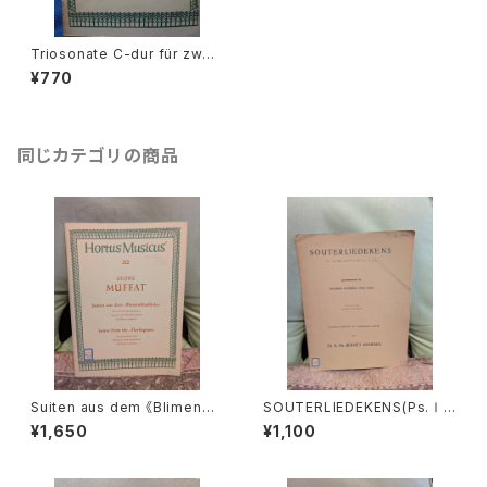
Triosonate C-dur für zwei
Blockflöten(Violinen,Querf
¥770
löten)und Basso continuo
【著者：Georg Philipp Telem
ann】出版社：Hortus Musicu
s/bärenreiter 1950年
同じカテゴリの商品
Suiten aus dem 《Blimenbü
SOUTERLIEDEKENS(Ps.Ⅰ,
schlein》【著者：MUFFAT】出
Ⅻ,XXXⅠ,XXXⅧ,XL,XLⅡ,L
¥1,650
¥1,100
版社：BÄRENREITER KASSEL
Ⅲ,LXV)【著者：JACOBUS CL
1972年
EMENS NON PAPA】出版社：
Dr.K.Ph.BERNET KEMPERS