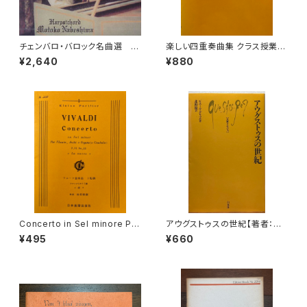
チェンバロ・バロック名曲選 G
楽しい四重奏曲集 クラス授業の
olden Age of Harpsichord
ためのリコーダーアンサンブル
¥2,640
¥880
Music 【演奏：鍋島元子】
上【編著：田中良徳】出版社：全
音楽譜出版社 2008年
Concerto in Sel minore Per
アウグストゥスの世紀【著者：ピ
Flaute, Archi e Organo(o C
エール・グリマル, 訳：北野徹】出
¥495
¥660
embalo) La notte【著者：VIV
版社：白水社 2004年
ALDI】出版社：日本楽譜出版社