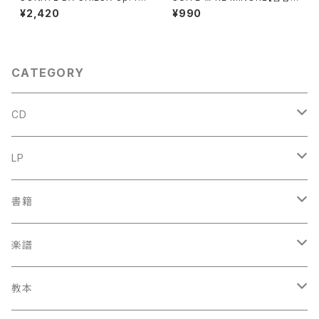
Op.8【著者：G.LEGRENZI】出
DIEUPART】出版社：EDITION
¥2,420
¥990
版社：HEUGEL& Cie 1968年
MOECK 1966年
CATEGORY
CD
古楽
LP
中古CD
古楽以外
古楽
書籍
鍋島元子関連CD
中古CD
中古LP
古楽以外
古楽関係
楽譜
新品CD
鍋島元子関連LP
中古LP
中古本
古楽以外
古楽関係
教本