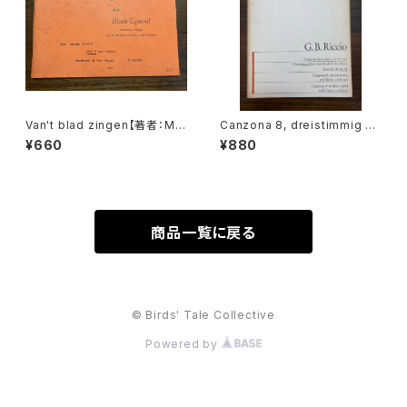
Van't blad zingen【著者：Mar
Canzona 8, dreistimmig mi
ie Egmond】出版社：BROEK
t Basso continuo【著者：GIO
¥660
¥880
MANS&VAN POPPEL
VANNI BATTISTA RICCIO】
出版社：Edition Moeck
商品一覧に戻る
© Birds' Tale Collective
Powered by