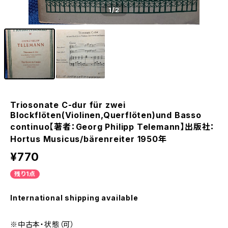
1
/2
Triosonate C-dur für zwei
Blockflöten(Violinen,Querflöten)und Basso
continuo【著者：Georg Philipp Telemann】出版社：
Hortus Musicus/bärenreiter 1950年
¥770
残り1点
International shipping available
※中古本・状態（可）