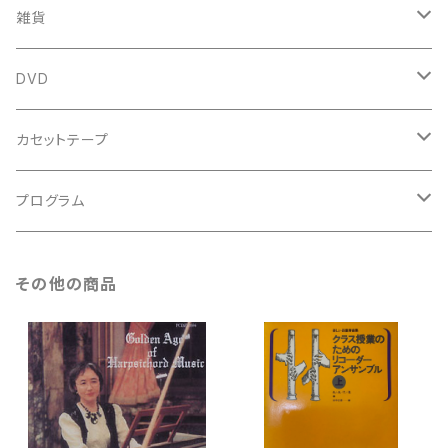
新古本
中古本
スコア
中古本
古楽以外
古楽関係
雑貨
鍵盤用
スコア
古楽以外
トートバッグ
DVD
アンサンブル
バロック
古楽
カセットテープ
ルネサンス
古楽以外
古楽
プログラム
古楽以外
古楽
その他の商品
古楽以外