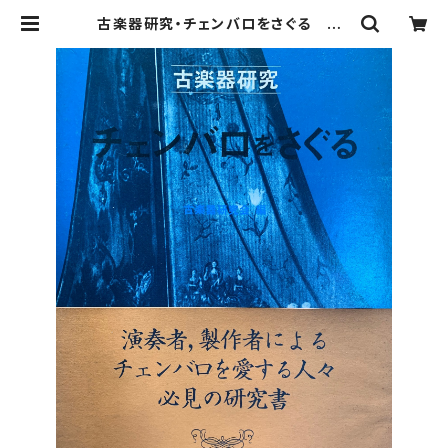
古楽器研究・チェンバロをさぐる 編：
古楽器研究会 出版社：東京コレギウ
ム 昭和58年初版版 | Birds' Tale
Collective