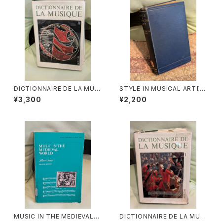
DICTIONNAIRE DE LA MUSI
STYLE IN MUSICAL ART【著
QUE Ⅱ:les mens et leurs
者：C. HUBERT H.PARRY】出
¥3,300
¥2,200
œuvres『音楽辞典：人物とその
版社：MACMILLAN AND CO,
作品』第2巻【著者：MARC HO
LIMITED 1924年
NEGGER】出版社：BORDAS 1
970年
MUSIC IN THE MEDIEVAL
DICTIONNAIRE DE LA MUSI