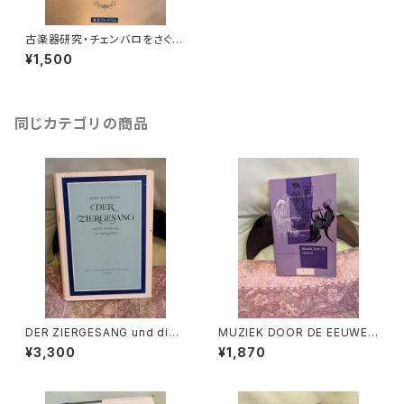
古楽器研究・チェンバロをさぐ
る 編：古楽器研究会 出版
¥1,500
社：東京コレギウム 昭和58年初
版版
同じカテゴリの商品
DER ZIERGESANG und die
MUZIEK DOOR DE EEUWEN
Ausfuhrung der Appoggiat
3【著者：DRS.W.C.M.KLOPPE
¥3,300
¥1,870
ura【著者：Kurt Wichmann】出
NBURG】出版社：Broekmans
版社：Veb Deutscher Verlag
&Van Poppel 1975年
Fur Musik 1966年