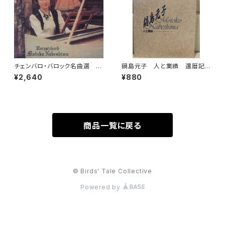
チェンバロ・バロック名曲選 G
鍋島元子 人と業績 還暦記
olden Age of Harpsichord
念1997【編集：古楽研究会 Ori
¥2,640
¥880
Music 【演奏：鍋島元子】
go et Practica 年譜作成委員
会】発行：古楽研究会 Origo et
Practica 1997年
商品一覧に戻る
© Birds' Tale Collective
Powered by