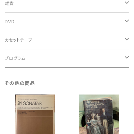
新古本
中古本
スコア
中古本
古楽以外
古楽関係
雑貨
鍵盤用
スコア
古楽以外
トートバッグ
DVD
アンサンブル
バロック
古楽
カセットテープ
ルネサンス
古楽以外
古楽
プログラム
古楽以外
古楽
その他の商品
古楽以外