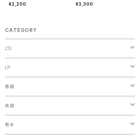
WORLD【著者：Albert Seay】
QUE Ⅰ :les mens et leurs
¥2,200
¥3,300
出版社：PRENTICE-HALL, IN
œuvres『音楽辞典：人物とその
C., 1975年
作品』第１巻【著者：MARC HO
NEGGER】出版社：BORDAS 1
970年
CATEGORY
CD
古楽
LP
中古CD
古楽以外
古楽
書籍
鍋島元子関連CD
中古CD
中古LP
古楽以外
古楽関係
楽譜
新品CD
鍋島元子関連LP
中古LP
中古本
古楽以外
古楽関係
教本