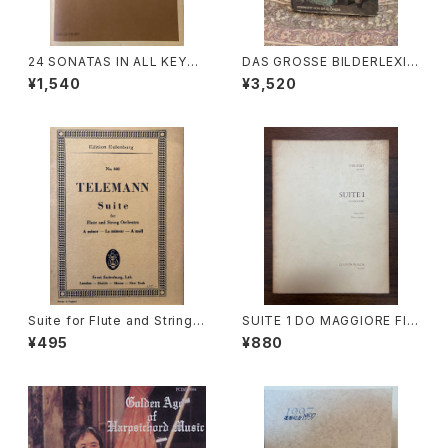
24 SONATAS IN ALL KEYS
DAS GROSSE BILDERLEXIK
FOR ALTO RECORDER AND
ON DER MODE【著者：Ludmil
¥1,540
¥3,520
BASS CONTINUO VOL.2 ED
a Kybalová, Olga Herbeno
ITED BY WALTER BERGMA
vá, Milena Lamarová】出版
NN,FRANS BRÜGGEN【著者：
社：ARTIAVERLAG 1966年
ヨーハン・クリスティアン・シック
ハルト】出版社：全音楽譜出版
社 1978年
Suite for Flute and String
SUITE 1 DO MAGGIORE Fla
Orchestra A-moll【著者：TEL
uto dolce Basso continuo
¥495
¥880
EMANN】出版社：Edition Eule
【著者：DIEUPART】出版社：ED
nburg
ITION MOEK 1966年