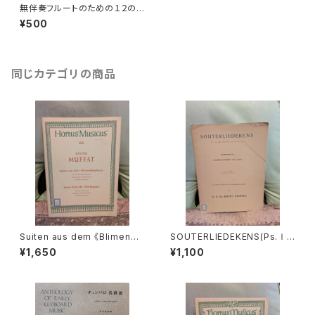
無伴奏フルートのための１２のフ
ァンタジー ベーレンライター原
¥500
典版【著者：G.Ph.テレマン】出
版社：全音楽譜出版社
同じカテゴリの商品
Suiten aus dem 《Blimenbü
SOUTERLIEDEKENS(Ps.Ⅰ,
schlein》【著者：MUFFAT】出
Ⅻ,XXXⅠ,XXXⅧ,XL,XLⅡ,L
¥1,650
¥1,100
版社：BÄRENREITER KASSEL
Ⅲ,LXV)【著者：JACOBUS CL
1972年
EMENS NON PAPA】出版社：
Dr.K.Ph.BERNET KEMPERS
1927年？