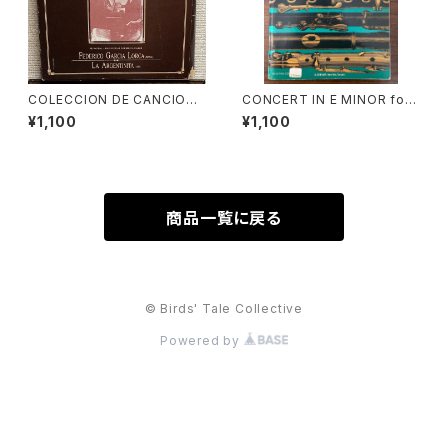
COLECCION DE CANCIONE
CONCERT IN E MINOR for t
S POPULARES ESPAÑOLAS
wo Flutes and Piano【著者：
¥1,100
¥1,100
【演奏者：FEDERICO GARCIA
Georg Phollip Telemann】
LORCA, LA ARGENTINITA】
出版社：G.SCHIRMER 1978
レコード会社：SONIFOLK 199
年
0年
商品一覧に戻る
© Birds' Tale Collective
Powered by