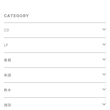
CATEGORY
CD
古楽
LP
中古CD
古楽以外
古楽
書籍
鍋島元子関連CD
中古CD
中古LP
古楽以外
古楽関係
楽譜
新品CD
鍋島元子関連LP
中古LP
中古本
古楽以外
古楽関係
教本
新古本
中古本
スコア
中古本
古楽以外
古楽関係
雑貨