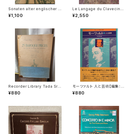
Sonaten alter englischer M
Le Langage du Clavecin
eister Ⅲ【編著：MICHAEL SC
【著者：ANTOINE GEOFFROY
¥1,100
¥2,550
HNEIDER】出版社：BÄRENREI
DECHAUME】出版社：EDITIO
TER KASSEL 1987年
NS VAN DE VELDE 1986年
Recorder Library Tada Srie
モーツァルト 人と芸術【編集：音
s1 25 BAROQUE PIECES FO
楽現代】出版社：芸術現代社 昭
¥880
¥880
R TREBLE RECORDER AND
和51年
KEYBOARD バロック小品２５
選集【編著：多田免郎】出版社：E
DITION ZEN-ON 1967年