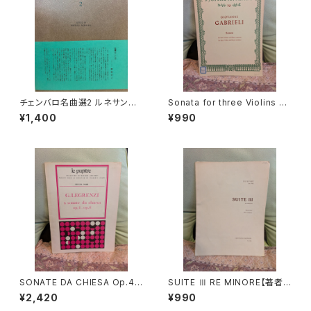
チェンバロ名曲選2 ルネサンス
Sonata for three Violins an
からロココまで【編集：野村満
d Basso continuo【著者：GA
¥1,400
¥990
男】出版：東京コレギウム 199
BRIELI】出版社：BÄRENREITE
8年
R KASSEL 1966年
SONATE DA CHIESA Op.4 -
SUITE Ⅲ RE MINORE【著者：
Op.8【著者：G.LEGRENZI】出
DIEUPART】出版社：EDITION
¥2,420
¥990
版社：HEUGEL& Cie 1968年
MOECK 1966年