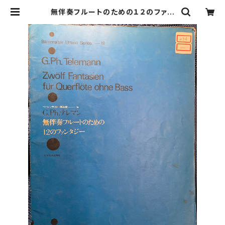
無伴奏フルートのための１２のファン
タジー ベーレンライター原典版【著
者：G.Ph.テレマン】出版社：全音楽譜
出版社 | Birds' Tale Collective