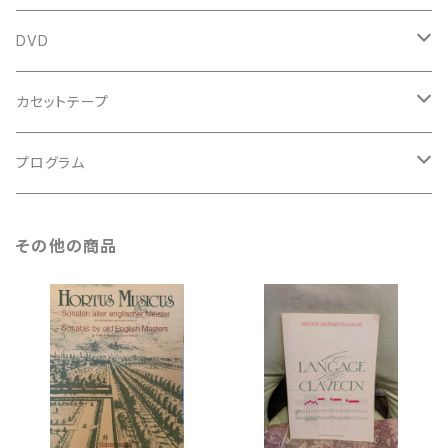
鍵盤用
スコア
古楽以外
トートバッグ
DVD
アンサンブル
バロック
古楽
カセットテープ
ルネサンス
古楽以外
古楽
プログラム
古楽以外
古楽
その他の商品
古楽以外