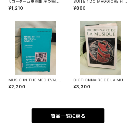
リコーダー四重奏曲 序の舞【著
SUITE 1 DO MAGGIORE Fla
者：高橋一雄】出版社：高橋教育
uto dolce Basso continuo
¥1,210
¥880
音楽研究所 平成18年
【著者：DIEUPART】出版社：ED
ITION MOEK 1966年
MUSIC IN THE MEDIEVAL
DICTIONNAIRE DE LA MUSI
WORLD【著者：Albert Seay】
QUE Ⅱ:les mens et leurs
¥2,200
¥3,300
出版社：PRENTICE-HALL, IN
œuvres『音楽辞典：人物とその
C., 1975年
作品』第2巻【著者：MARC HO
NEGGER】出版社：BORDAS 1
970年
商品一覧に戻る