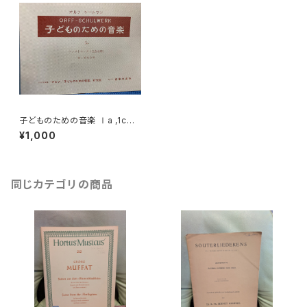
子どものための音楽 Ⅰa ,1cペ
ンタトニック（五音音階）歌と器
¥1,000
楽合奏【著者：ORFF-SCHUL
WERK】出版社：オルフ「子ども
のための音楽」研究会 日本版
編集：音楽之友社 昭和44年
同じカテゴリの商品