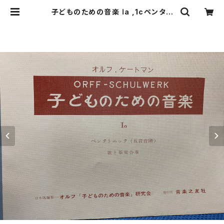
子どものための音楽 Ⅰa ,1cペンタト
ニック（五音音階）歌と器楽合奏【著
者：ORFF-SCHULWERK】出版社：
オルフ「子どものための音楽」研究
会 日本版編集：音楽之友社 昭和4
4年 | Birds' Tale Collective