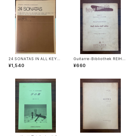
24 SONATAS IN ALL KEYS
Guitarre-Bibliothek REIHE
FOR ALTO RECORDER AND
Ⅳ KAMMEMUSIK MIT GITA
¥1,540
¥660
BASS CONTINUO VOL.2 ED
RRE Nr.47 Nell dolce dell'o
ITED BY WALTER BERGMA
blio Kantate für Sopran, Fl
NN,FRANS BRÜGGEN【著者：
öte und Gitarre【著者：Geor
ヨーハン・クリスティアン・シック
g Friedrich Händel】出版社：
ハルト】出版社：全音楽譜出版
BOTE&BOCK BERLIN・WIES
社 1978年
BADEN 1958年