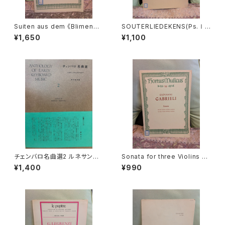
Suiten aus dem 《Blimenbü
SOUTERLIEDEKENS(Ps.Ⅰ,
schlein》【著者：MUFFAT】出
Ⅻ,XXXⅠ,XXXⅧ,XL,XLⅡ,L
¥1,650
¥1,100
版社：BÄRENREITER KASSEL
Ⅲ,LXV)【著者：JACOBUS CL
1972年
EMENS NON PAPA】出版社：
Dr.K.Ph.BERNET KEMPERS
1927年？
チェンバロ名曲選2 ルネサンス
Sonata for three Violins an
からロココまで【編集：野村満
d Basso continuo【著者：GA
¥1,400
¥990
男】出版：東京コレギウム 199
BRIELI】出版社：BÄRENREITE
8年
R KASSEL 1966年