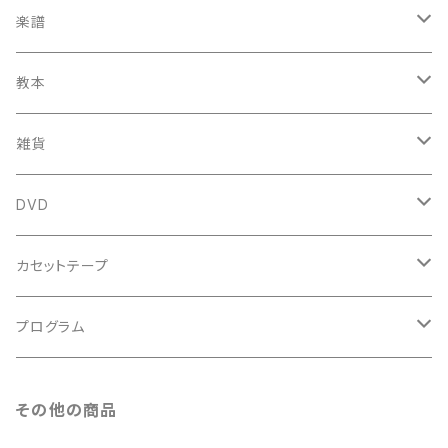
鍋島元子関連CD
中古CD
中古LP
古楽以外
古楽関係
楽譜
新品CD
鍋島元子関連LP
中古LP
中古本
古楽以外
古楽関係
教本
新古本
中古本
スコア
中古本
古楽以外
古楽関係
雑貨
鍵盤用
スコア
古楽以外
トートバッグ
DVD
アンサンブル
バロック
古楽
カセットテープ
ルネサンス
古楽以外
古楽
プログラム
古楽以外
古楽
その他の商品
古楽以外