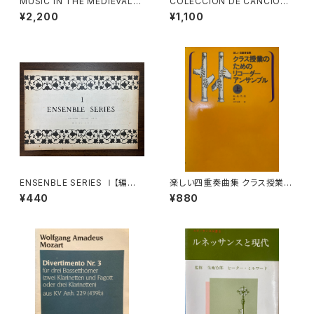
MUSIC IN THE MEDIEVAL
COLECCION DE CANCIONE
WORLD【著者：Albert Seay】
S POPULARES ESPAÑOLAS
¥2,200
¥1,100
出版社：PRENTICE-HALL, IN
【演奏者：FEDERICO GARCIA
C., 1975年
LORCA, LA ARGENTINITA】
レコード会社：SONIFOLK 199
0年
ENSENBLE SERIES Ⅰ【編集：
楽しい四重奏曲集 クラス授業の
東京コレギウム】出版社：東京コ
ためのリコーダーアンサンブル
¥440
¥880
レギウム出版部
上【編著：田中良徳】出版社：全
音楽譜出版社 2008年