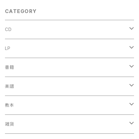
CATEGORY
CD
古楽
LP
中古CD
古楽以外
古楽
書籍
鍋島元子関連CD
中古CD
中古LP
古楽以外
古楽関係
楽譜
新品CD
鍋島元子関連LP
中古LP
中古本
古楽以外
古楽関係
教本
新古本
中古本
スコア
中古本
古楽以外
古楽関係
雑貨