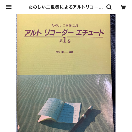
たのしい二重奏によるアルトリコーダ
ーエチュード 第1巻【編著：吉沢実】出
版社：全音楽譜出版社 1988年初版
本 | Birds' Tale Collective