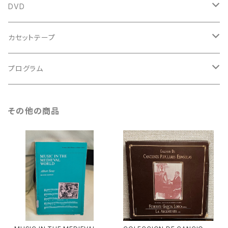
鍵盤用
スコア
古楽以外
トートバッグ
DVD
アンサンブル
バロック
古楽
カセットテープ
ルネサンス
古楽以外
古楽
プログラム
古楽以外
古楽
その他の商品
古楽以外