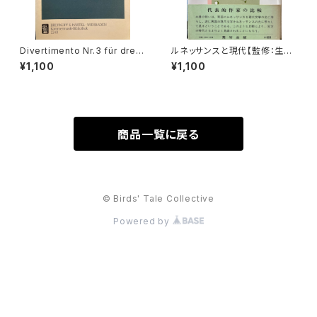
Divertimento Nr.3 für drei
ルネッサンスと現代【監修：生地
Basetthörner(zwei klarinet
竹郎 ピーター・ミルワード】出版
¥1,100
¥1,100
ten und Fagotto oder drei
社：荒竹出版 昭和54年
klarinetten) ans KV Ann.29
9(439b)【著者：Wolfgang A
madeus Mozart】出版社：BR
EITKOPF&HÄRTEL 1987年
商品一覧に戻る
© Birds' Tale Collective
Powered by