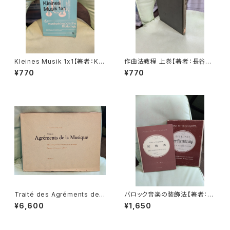
Kleines Musik 1x1【著者：KL
作曲法教程 上巻【著者：長谷川
AUS RENNICKE】出版社：Hei
良夫】出版社：音楽之友社 1953
¥770
¥770
nrichshofen's Verlag 1979
年
年
Traité des Agréments de l
バロック音楽の装飾法【著者：ハ
a Musique【著者：GIUSEPPE
ンス・ペーター・シュミッツ、訳：
¥6,600
¥1,650
TARTINI】出版社：MOECK 19
山田貢】出版社：シンフォニア
62年
昭和49年12月