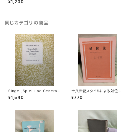
¥1,200
吉沢実】出版社：全音楽譜出版
社 1988年初版本
同じカテゴリの商品
Singe-,Spiel-und General
十八世紀スタイルによる対位法
maß-Übungen 1733-1734
【著者：E.クシェネク 訳・編著：
¥1,540
¥770
【著：Georg Philipp Telem
上田昭】出版社：東京コレギウム
ann 校訂：M.ザイフェルト】
1977年
出版社：Barenreiter-Ausgab
e 1968年