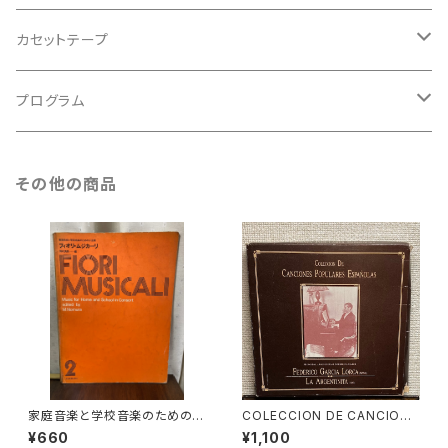
アンサンブル
バロック
古楽
カセットテープ
ルネサンス
古楽以外
古楽
プログラム
古楽以外
古楽
その他の商品
古楽以外
家庭音楽と学校音楽のための小
COLECCION DE CANCIONE
合奏 フィオリ・ムジカーリ2【著
S POPULARES ESPAÑOLAS
¥660
¥1,100
者：野村満男】出版社：全音楽譜
【演奏者：FEDERICO GARCIA