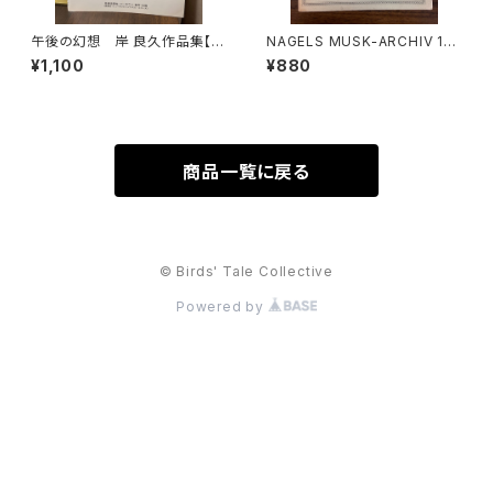
午後の幻想 岸 良久作品集【製
NAGELS MUSK-ARCHIV 131
作：音楽企画社 ハーモニー】出
TRIO F-DUR für Altblockfl
¥1,100
¥880
版社：音楽企画社 ハーモニ
öte, Viola da gamba und B
ー 1995年
asso continuo【著者：Georg
Philipp Telemann】出版社：N
AGELS VERLAG KASSEL
商品一覧に戻る
© Birds' Tale Collective
Powered by