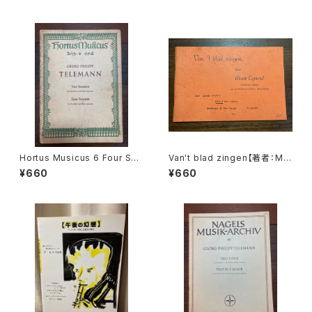
出版社
LORCA, LA ARGENTINITA】
レコード会社：SONIFOLK 199
0年
Hortus Musicus 6 Four Son
Van't blad zingen【著者：Mar
atas for Recorder and Bas
ie Egmond】出版社：BROEK
¥660
¥660
so Continuo【著者：Georg P
MANS&VAN POPPEL
hilipp Telemann】出版社：BÄ
RENREITER KASSEL 1965年