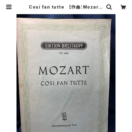
Cosi fan tutte 【作曲：Mozart】
edition Breitkopf Nr.1666 Kla
vierauszug mit Text | Birds' T
ale Collective