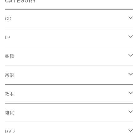
CATEGORY
CD
古楽
LP
中古CD
古楽以外
古楽
書籍
鍋島元子関連CD
中古CD
中古LP
古楽以外
古楽関係
楽譜
新品CD
鍋島元子関連LP
中古LP
中古本
古楽以外
古楽関係
教本
新古本
中古本
スコア
中古本
古楽以外
古楽関係
雑貨
鍵盤用
スコア
古楽以外
トートバッグ
DVD