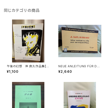
同じカテゴリの商品
午後の幻想 岸 良久作品集【製
NEUE ANLEITUNG FÜR DAS
作：音楽企画社 ハーモニー】出
KLAVIERSPIEL Band.Ⅱ【著
¥1,100
¥2,640
版社：音楽企画社 ハーモニ
者：J.ALEX.BURKARD】出版
ー 1995年
社：EDITION SCHOTT