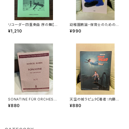
リコーダー四重奏曲 序の舞【著
幼稚園教諭・保育士のためのピ
者：高橋一雄】出版社：高橋教育
アノ入門【編著：東京福祉保育専
¥1,210
¥990
音楽研究所 平成18年
門学校】出版社：ドレミ楽譜出版
社 2020年
SONATINE FÜR ORCHESTE
天空の城ラピュタ【著者：内藤百
R【著者：MARCEL RUBIN】出
五花】出版社：東京音楽書院 19
¥880
¥880
版社：VERLAG DOBLINGER 1
92年
966年