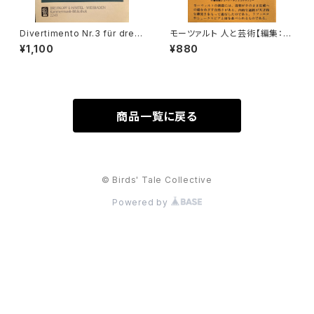
Divertimento Nr.3 für drei
モーツァルト 人と芸術【編集：音
Basetthörner(zwei klarinet
楽現代】出版社：芸術現代社 昭
¥1,100
¥880
ten und Fagotto oder drei
和51年
klarinetten) ans KV Ann.29
9(439b)【著者：Wolfgang A
madeus Mozart】出版社：BR
EITKOPF&HÄRTEL 1987年
商品一覧に戻る
© Birds' Tale Collective
Powered by