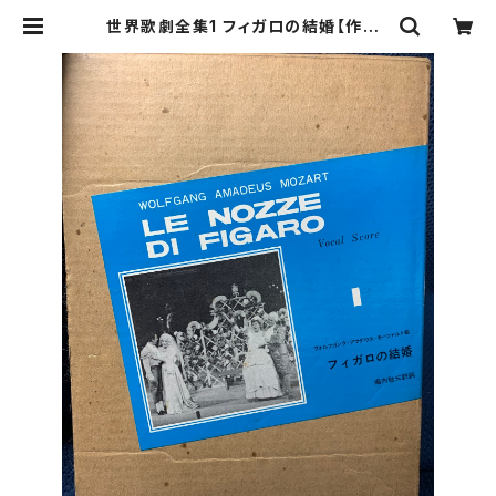
世界歌劇全集1 フィガロの結婚【作曲：
モーツァルト 訳詞：堀内敬三】出版
社：音楽之友社 昭和53年 第12刷 |
Birds' Tale Collective