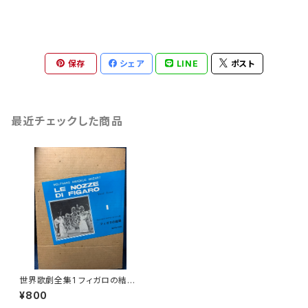
保存
シェア
LINE
ポスト
最近チェックした商品
世界歌劇全集1 フィガロの結婚
【作曲：モーツァルト 訳詞：堀
¥800
内敬三】出版社：音楽之友社