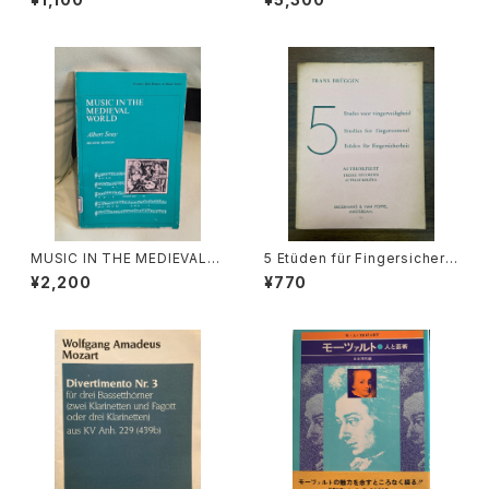
【演奏者：FEDERICO GARCIA
元子・大島かおり】 出版社：み
LORCA, LA ARGENTINITA】
すず書房 1981年
レコード会社：SONIFOLK 199
0年
MUSIC IN THE MEDIEVAL
5 Etüden für Fingersicherh
WORLD【著者：Albert Seay】
eit ALTBLOCKFLÖTE【著者：
¥2,200
¥770
出版社：PRENTICE-HALL, IN
FRANS BRÜGGEN】出版社：B
C., 1975年
ROEKMANS&VAN POPPEL,
AMSTERDAM. 1957年