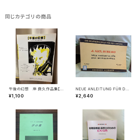
昭和53年 第12刷
同じカテゴリの商品
午後の幻想 岸 良久作品集【製
NEUE ANLEITUNG FÜR DAS
作：音楽企画社 ハーモニー】出
KLAVIERSPIEL Band.Ⅱ【著
¥1,100
¥2,640
版社：音楽企画社 ハーモニ
者：J.ALEX.BURKARD】出版
ー 1995年
社：EDITION SCHOTT