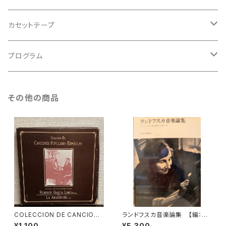
アンサンブル
バロック
古楽
カセットテープ
ルネサンス
古楽以外
古楽
プログラム
古楽以外
古楽
その他の商品
古楽以外
COLECCION DE CANCIONE
ランドフスカ音楽論集 【編：ド
S POPULARES ESPAÑOLAS
ニーズ・レストウ編 共訳：鍋島
¥1,100
¥5,300