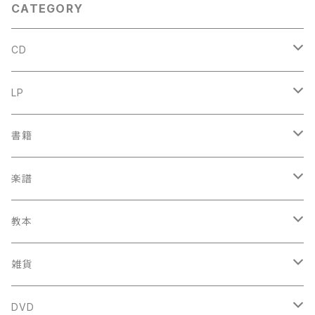
CATEGORY
CD
古楽
LP
中古CD
古楽以外
古楽
書籍
鍋島元子関連CD
中古CD
中古LP
古楽以外
古楽関係
楽譜
新品CD
鍋島元子関連LP
中古LP
中古本
古楽以外
古楽関係
教本
新古本
中古本
スコア
中古本
古楽以外
古楽関係
雑貨
鍵盤用
スコア
古楽以外
トートバッグ
DVD