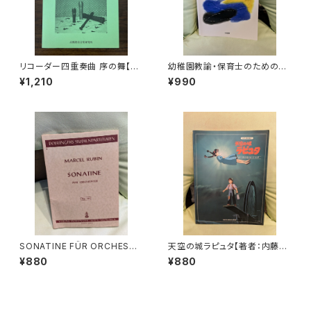
リコーダー四重奏曲 序の舞【著
幼稚園教諭・保育士のためのピ
者：高橋一雄】出版社：高橋教育
アノ入門【編著：東京福祉保育専
¥1,210
¥990
音楽研究所 平成18年
門学校】出版社：ドレミ楽譜出版
社 2020年
SONATINE FÜR ORCHESTE
天空の城ラピュタ【著者：内藤百
R【著者：MARCEL RUBIN】出
五花】出版社：東京音楽書院 19
¥880
¥880
版社：VERLAG DOBLINGER 1
92年
966年