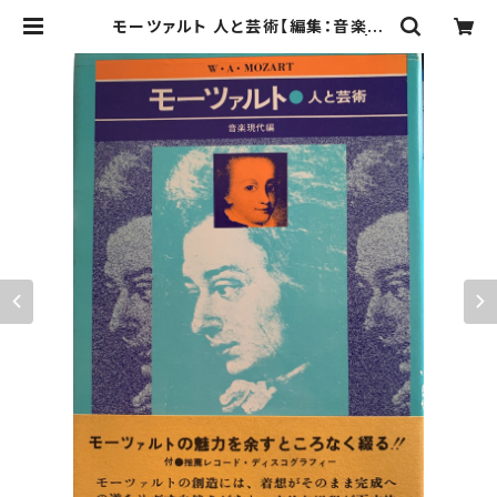
モーツァルト 人と芸術【編集：音楽現
代】出版社：芸術現代社 昭和51年 | B
irds' Tale Collective