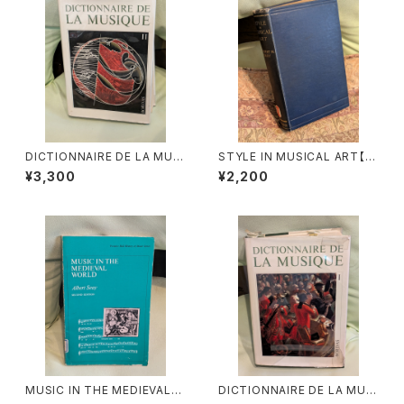
DICTIONNAIRE DE LA MUSI
STYLE IN MUSICAL ART【著
QUE Ⅱ:les mens et leurs
者：C. HUBERT H.PARRY】出
¥3,300
¥2,200
œuvres『音楽辞典：人物とその
版社：MACMILLAN AND CO,
作品』第2巻【著者：MARC HO
LIMITED 1924年
NEGGER】出版社：BORDAS 1
970年
MUSIC IN THE MEDIEVAL
DICTIONNAIRE DE LA MUSI
WORLD【著者：Albert Seay】
QUE Ⅰ :les mens et leurs