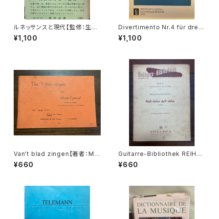
ルネッサンスと現代【監修：生地
Divertimento Nr.4 für drei
竹郎 ピーター・ミルワード】出版
Basetthörner(zwei klarinet
¥1,100
¥1,100
社：荒竹出版 昭和54年
ten und Fagotto oder drei
klarinetten) ans KV Ann.29
9(439b)【著者：Wolfgang A
madeus Mozart】出版社：BR
EITKOPF&HÄRTEL 1987年
Van't blad zingen【著者：Mar
Guitarre-Bibliothek REIHE
ie Egmond】出版社：BROEK
Ⅳ KAMMEMUSIK MIT GITA
¥660
¥660
MANS&VAN POPPEL
RRE Nr.47 Nell dolce dell'o
blio Kantate für Sopran, Fl
öte und Gitarre【著者：Geor
g Friedrich Händel】出版社：
BOTE&BOCK BERLIN・WIES
BADEN 1958年