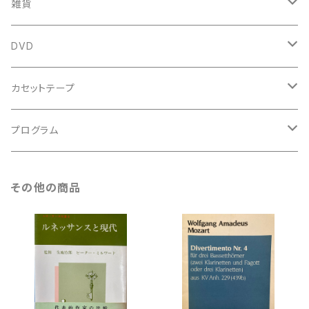
中古本
スコア
中古本
古楽以外
古楽関係
雑貨
鍵盤用
スコア
古楽以外
トートバッグ
DVD
アンサンブル
バロック
古楽
カセットテープ
ルネサンス
古楽以外
古楽
プログラム
古楽以外
古楽
その他の商品
古楽以外