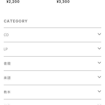
¥2,200
¥3,300
出版社：PRENTICE-HALL, IN
œuvres『音楽辞典：人物とその
C., 1975年
作品』第１巻【著者：MARC HO
NEGGER】出版社：BORDAS 1
970年
CATEGORY
CD
古楽
LP
中古CD
古楽以外
古楽
書籍
鍋島元子関連CD
中古CD
中古LP
古楽以外
古楽関係
楽譜
新品CD
鍋島元子関連LP
中古LP
中古本
古楽以外
古楽関係
教本
新古本