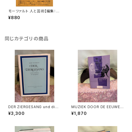
モーツァルト 人と芸術【編集：音
楽現代】出版社：芸術現代社 昭
¥880
和51年
同じカテゴリの商品
DER ZIERGESANG und die
MUZIEK DOOR DE EEUWEN
Ausfuhrung der Appoggiat
3【著者：DRS.W.C.M.KLOPPE
¥3,300
¥1,870
ura【著者：Kurt Wichmann】出
NBURG】出版社：Broekmans
版社：Veb Deutscher Verlag
&Van Poppel 1975年
Fur Musik 1966年