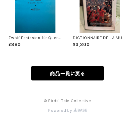
Zwölf Fantasien für Querfl
DICTIONNAIRE DE LA MUSI
öten ohne Bass BÄRENREI
QUE Ⅰ :les mens et leurs
¥880
¥3,300
TER URTEXT【著者：GEORG
œuvres『音楽辞典：人物とその
PHILIPP TELEMANN】出版
作品』第１巻【著者：MARC HO
社：全音楽譜出版社 1966年
NEGGER】出版社：BORDAS 1
970年
商品一覧に戻る
© Birds' Tale Collective
Powered by