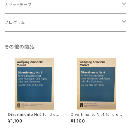
アンサンブル
バロック
古楽
カセットテープ
ルネサンス
古楽以外
古楽
プログラム
古楽以外
古楽
その他の商品
古楽以外
Divertimento Nr.5 für drei
Divertimento Nr.4 für drei
Basetthörner(zwei klarinet
Basetthörner(zwei klarinet
¥1,100
¥1,100
ten und Fagotto oder drei
ten und Fagotto oder drei
klarinetten) ans KV Ann.29
klarinetten) ans KV Ann.29