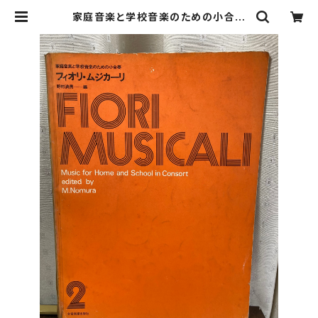
家庭音楽と学校音楽のための小合奏
フィオリ・ムジカーリ2【著者：野村満
男】出版社：全音楽譜出版社 | Birds'
Tale Collective