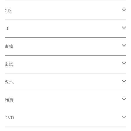
CD
古楽
LP
中古CD
古楽以外
古楽
書籍
鍋島元子関連CD
中古CD
中古LP
古楽以外
古楽関係
楽譜
新品CD
鍋島元子関連LP
中古LP
中古本
古楽以外
古楽関係
教本
新古本
中古本
スコア
中古本
古楽以外
古楽関係
雑貨
鍵盤用
スコア
古楽以外
トートバッグ
DVD