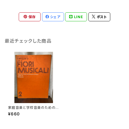
保存
シェア
LINE
ポスト
最近チェックした商品
家庭音楽と学校音楽のための小
合奏 フィオリ・ムジカーリ2【著
¥660
者：野村満男】出版社：全音楽譜
出版社