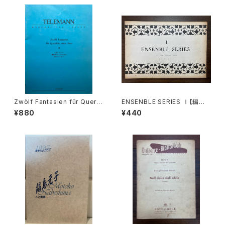
9(439b)【著者：Wolfgang A
9(439b)【著者：Wolfgang A
madeus Mozart】出版社：BR
madeus Mozart】出版社：BR
EITKOPF&HÄRTEL 1987年
EITKOPF&HÄRTEL 1987年
Zwölf Fantasien für Querfl
ENSENBLE SERIES Ⅰ【編集：
öten ohne Bass BÄRENREI
東京コレギウム】出版社：東京コ
¥880
¥440
TER URTEXT【著者：GEORG
レギウム出版部
PHILIPP TELEMANN】出版
社：全音楽譜出版社 1966年