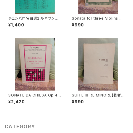
チェンバロ名曲選2 ルネサンス
Sonata for three Violins an
からロココまで【編集：野村満
d Basso continuo【著者：GA
¥1,400
¥990
男】出版：東京コレギウム 199
BRIELI】出版社：BÄRENREITE
8年
R KASSEL 1966年
SONATE DA CHIESA Op.4 -
SUITE Ⅲ RE MINORE【著者：
Op.8【著者：G.LEGRENZI】出
DIEUPART】出版社：EDITION
¥2,420
¥990
版社：HEUGEL& Cie 1968年
MOECK 1966年
CATEGORY