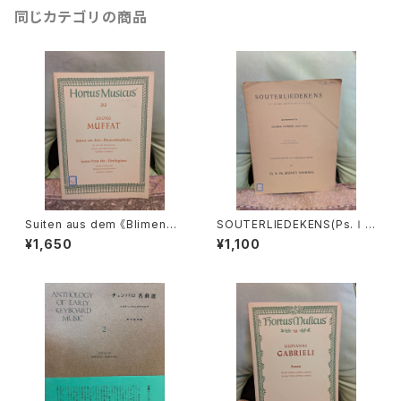
同じカテゴリの商品
Suiten aus dem 《Blimenbü
SOUTERLIEDEKENS(Ps.Ⅰ,
schlein》【著者：MUFFAT】出
Ⅻ,XXXⅠ,XXXⅧ,XL,XLⅡ,L
¥1,650
¥1,100
版社：BÄRENREITER KASSEL
Ⅲ,LXV)【著者：JACOBUS CL
1972年
EMENS NON PAPA】出版社：
Dr.K.Ph.BERNET KEMPERS
1927年？