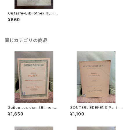
Guitarre-Bibliothek REIHE
Ⅳ KAMMEMUSIK MIT GITA
¥660
RRE Nr.47 Nell dolce dell'o
blio Kantate für Sopran, Fl
öte und Gitarre【著者：Geor
g Friedrich Händel】出版社：
BOTE&BOCK BERLIN・WIES
同じカテゴリの商品
BADEN 1958年
Suiten aus dem 《Blimenbü
SOUTERLIEDEKENS(Ps.Ⅰ,
schlein》【著者：MUFFAT】出
Ⅻ,XXXⅠ,XXXⅧ,XL,XLⅡ,L
¥1,650
¥1,100
版社：BÄRENREITER KASSEL
Ⅲ,LXV)【著者：JACOBUS CL
1972年
EMENS NON PAPA】出版社：
Dr.K.Ph.BERNET KEMPERS
1927年？