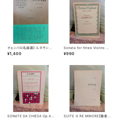
チェンバロ名曲選2 ルネサンス
Sonata for three Violins an
からロココまで【編集：野村満
d Basso continuo【著者：GA
¥1,400
¥990
男】出版：東京コレギウム 199
BRIELI】出版社：BÄRENREITE
8年
R KASSEL 1966年
SONATE DA CHIESA Op.4 -
SUITE Ⅲ RE MINORE【著者：