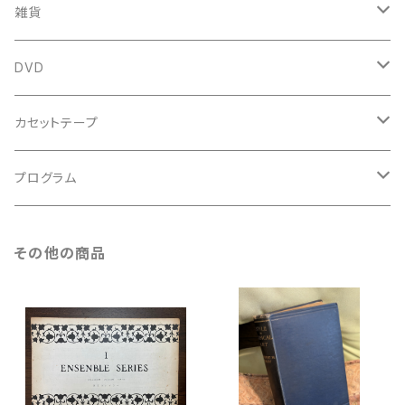
新古本
中古本
スコア
中古本
古楽以外
古楽関係
雑貨
鍵盤用
スコア
古楽以外
トートバッグ
DVD
アンサンブル
バロック
古楽
カセットテープ
ルネサンス
古楽以外
古楽
プログラム
古楽以外
古楽
その他の商品
古楽以外