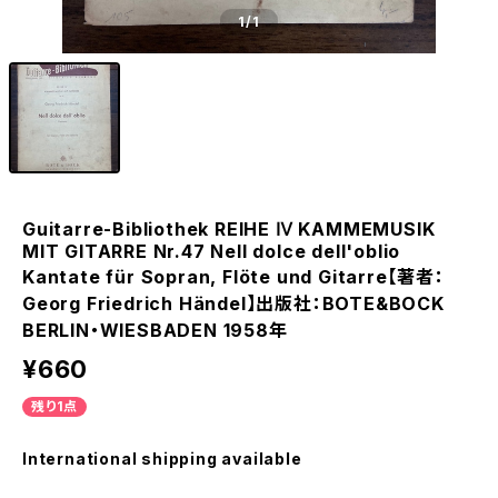
1
/1
Guitarre-Bibliothek REIHE Ⅳ KAMMEMUSIK
MIT GITARRE Nr.47 Nell dolce dell'oblio
Kantate für Sopran, Flöte und Gitarre【著者：
Georg Friedrich Händel】出版社：BOTE&BOCK
BERLIN・WIESBADEN 1958年
¥660
残り1点
International shipping available