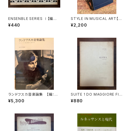
ENSENBLE SERIES Ⅰ【編集：
STYLE IN MUSICAL ART【著
東京コレギウム】出版社：東京コ
者：C. HUBERT H.PARRY】出
¥440
¥2,200
レギウム出版部
版社：MACMILLAN AND CO,
LIMITED 1924年
ランドフスカ音楽論集 【編：ド
SUITE 1 DO MAGGIORE Fla
ニーズ・レストウ編 共訳：鍋島
uto dolce Basso continuo
¥5,300
¥880
元子・大島かおり】 出版社：み
【著者：DIEUPART】出版社：ED
すず書房 1981年
ITION MOEK 1966年