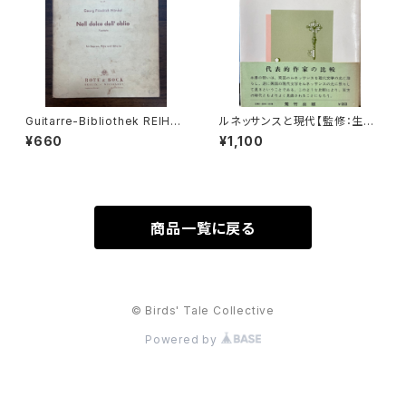
Guitarre-Bibliothek REIHE
ルネッサンスと現代【監修：生地
Ⅳ KAMMEMUSIK MIT GITA
竹郎 ピーター・ミルワード】出版
¥660
¥1,100
RRE Nr.47 Nell dolce dell'o
社：荒竹出版 昭和54年
blio Kantate für Sopran, Fl
öte und Gitarre【著者：Geor
g Friedrich Händel】出版社：
BOTE&BOCK BERLIN・WIES
BADEN 1958年
商品一覧に戻る
© Birds' Tale Collective
Powered by