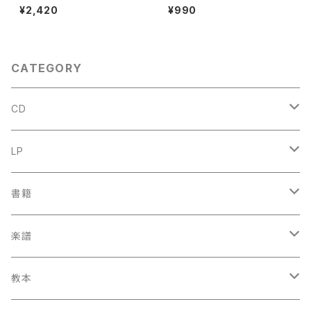
Op.8【著者：G.LEGRENZI】出
DIEUPART】出版社：EDITION
¥2,420
¥990
版社：HEUGEL& Cie 1968年
MOECK 1966年
CATEGORY
CD
古楽
LP
中古CD
古楽以外
古楽
書籍
鍋島元子関連CD
中古CD
中古LP
古楽以外
古楽関係
楽譜
新品CD
鍋島元子関連LP
中古LP
中古本
古楽以外
古楽関係
教本