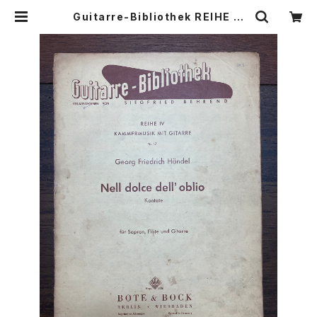
Guitarre-Bibliothek REIHE Ⅳ
KAMMEMUSIK MIT GITARRE N
r.47 Nell dolce dell'oblio Kant
ate für Sopran, Flöte und Gita
rre【著者：Georg Friedrich Händ
el】出版社：BOTE&BOCK BERLI
N・WIESBADEN 1958年 | Birds'
Tale Collective