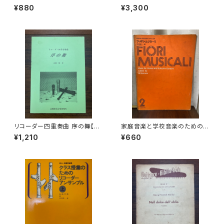
念1997【編集：古楽研究会 Ori
QUE Ⅰ :les mens et leurs
¥880
¥3,300
go et Practica 年譜作成委員
œuvres『音楽辞典：人物とその
会】発行：古楽研究会 Origo et
作品』第１巻【著者：MARC HO
Practica 1997年
NEGGER】出版社：BORDAS 1
970年
リコーダー四重奏曲 序の舞【著
家庭音楽と学校音楽のための小
者：高橋一雄】出版社：高橋教育
合奏 フィオリ・ムジカーリ2【著
¥1,210
¥660
音楽研究所 平成18年
者：野村満男】出版社：全音楽譜
出版社