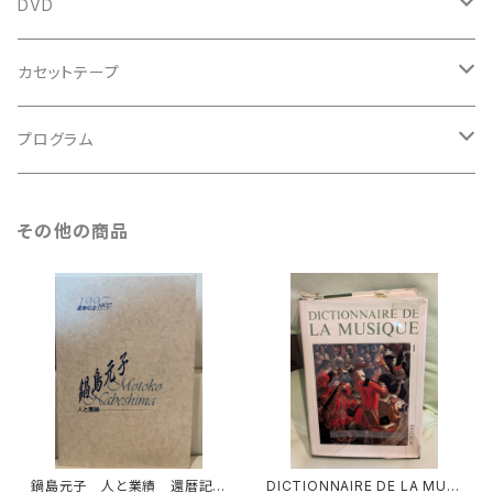
スコア
古楽以外
トートバッグ
DVD
アンサンブル
バロック
古楽
カセットテープ
ルネサンス
古楽以外
古楽
プログラム
古楽以外
古楽
その他の商品
古楽以外
鍋島元子 人と業績 還暦記
DICTIONNAIRE DE LA MUSI