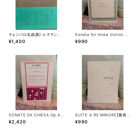
チェンバロ名曲選2 ルネサンス
Sonata for three Violins an
からロココまで【編集：野村満
d Basso continuo【著者：GA
¥1,400
¥990
男】出版：東京コレギウム 199
BRIELI】出版社：BÄRENREITE
8年
R KASSEL 1966年
SONATE DA CHIESA Op.4 -
SUITE Ⅲ RE MINORE【著者：
Op.8【著者：G.LEGRENZI】出
DIEUPART】出版社：EDITION
¥2,420
¥990
版社：HEUGEL& Cie 1968年
MOECK 1966年