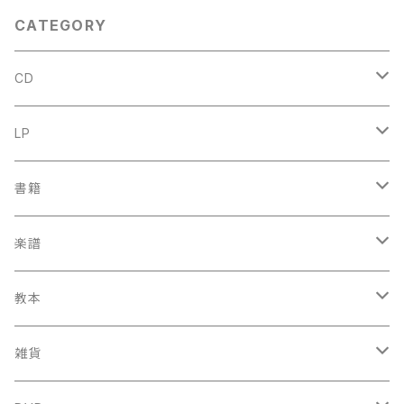
CATEGORY
CD
古楽
LP
中古CD
古楽以外
古楽
書籍
鍋島元子関連CD
中古CD
中古LP
古楽以外
古楽関係
楽譜
新品CD
鍋島元子関連LP
中古LP
中古本
古楽以外
古楽関係
教本
新古本
中古本
スコア
中古本
古楽以外
古楽関係
雑貨
鍵盤用