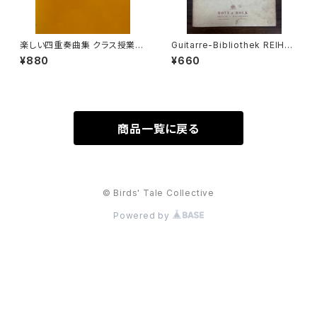
楽しい四重奏曲集 クラス授業の
Guitarre-Bibliothek REIHE
ためのリコーダーアンサンブル
Ⅳ KAMMEMUSIK MIT GITA
¥880
¥660
上【編著：田中良徳】出版社：全
RRE Nr.47 Nell dolce dell'o
音楽譜出版社 2008年
blio Kantate für Sopran, Fl
öte und Gitarre【著者：Geor
g Friedrich Händel】出版社：
BOTE&BOCK BERLIN・WIES
BADEN 1958年
商品一覧に戻る
© Birds' Tale Collective
Powered by