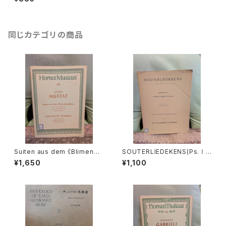
TREBLE RECORDER AND K
EYBOARD 二本のアルトリコー
ダーと鍵盤楽器のための名曲選
【著者：多田免郎】出版社：全音
楽譜出版社 1967年
同じカテゴリの商品
Suiten aus dem 《Blimenbü
SOUTERLIEDEKENS(Ps.Ⅰ,
schlein》【著者：MUFFAT】出
Ⅻ,XXXⅠ,XXXⅧ,XL,XLⅡ,L
¥1,650
¥1,100
版社：BÄRENREITER KASSEL
Ⅲ,LXV)【著者：JACOBUS CL
1972年
EMENS NON PAPA】出版社：
Dr.K.Ph.BERNET KEMPERS
1927年？