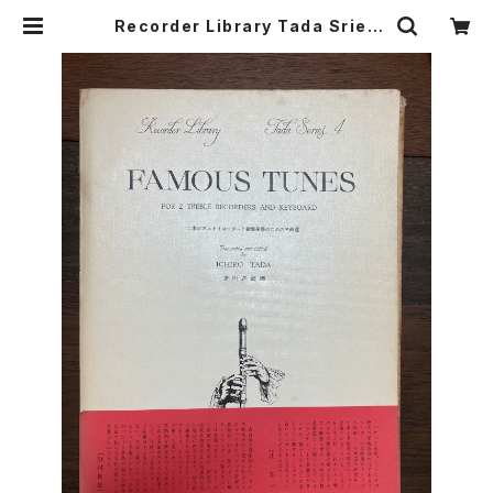
Recorder Library Tada Sries
4 FAMOUS TUNES for 2 TREBL
E RECORDER AND KEYBOARD
二本のアルトリコーダーと鍵盤楽器
のための名曲選【著者：多田免郎】出
版社：全音楽譜出版社 1967年 | Bi
rds' Tale Collective