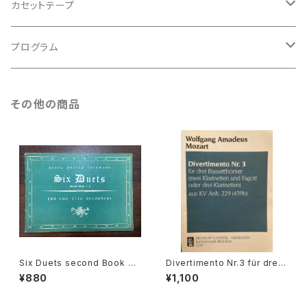
バロック
古楽
カセットテープ
ルネサンス
古楽以外
古楽
プログラム
古楽以外
古楽
その他の商品
古楽以外
Six Duets second Book 4=
Divertimento Nr.3 für drei
6 for two Alto Recorders
Basetthörner(zwei klarinet
¥880
¥1,100
【著者：Georg Philipp Telem
ten und Fagotto oder drei
ann】出版社：Hargall Music P
klarinetten) ans KV Ann.29
ress 1964年
9(439b)【著者：Wolfgang A