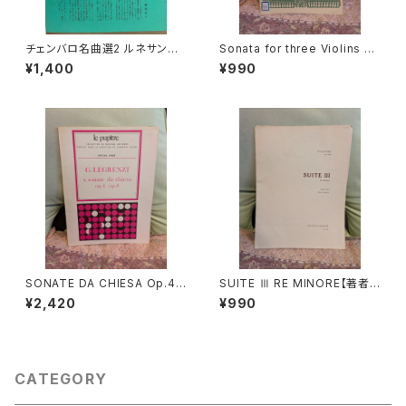
チェンバロ名曲選2 ルネサンス
Sonata for three Violins an
からロココまで【編集：野村満
d Basso continuo【著者：GA
¥1,400
¥990
男】出版：東京コレギウム 199
BRIELI】出版社：BÄRENREITE
8年
R KASSEL 1966年
SONATE DA CHIESA Op.4 -
SUITE Ⅲ RE MINORE【著者：
Op.8【著者：G.LEGRENZI】出
DIEUPART】出版社：EDITION
¥2,420
¥990
版社：HEUGEL& Cie 1968年
MOECK 1966年
CATEGORY