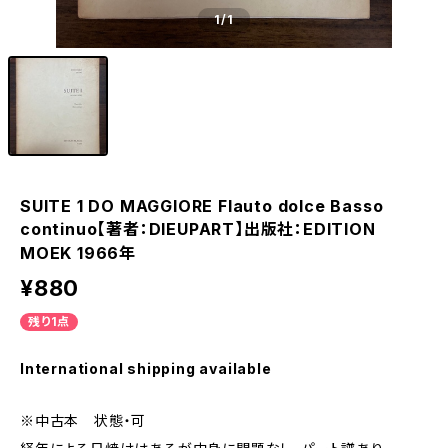
1
/1
SUITE 1 DO MAGGIORE Flauto dolce Basso
continuo【著者：DIEUPART】出版社：EDITION
MOEK 1966年
¥880
残り1点
International shipping available
※中古本 状態・可