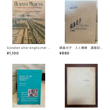
madeus Mozart】出版社：BR
EITKOPF&HÄRTEL 1987年
Sonaten alter englischer M
鍋島元子 人と業績 還暦記
eister Ⅲ【編著：MICHAEL SC
念1997【編集：古楽研究会 Ori
¥1,100
¥880
HNEIDER】出版社：BÄRENREI
go et Practica 年譜作成委員
TER KASSEL 1987年
会】発行：古楽研究会 Origo et
Practica 1997年