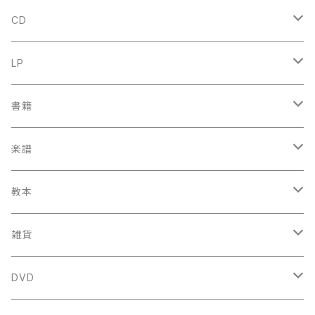
CD
古楽
LP
中古CD
古楽以外
古楽
書籍
鍋島元子関連CD
中古CD
中古LP
古楽以外
古楽関係
楽譜
新品CD
鍋島元子関連LP
中古LP
中古本
古楽以外
古楽関係
教本
新古本
中古本
スコア
中古本
古楽以外
古楽関係
雑貨
鍵盤用
スコア
古楽以外
トートバッグ
DVD
アンサンブル