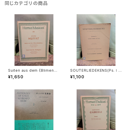
同じカテゴリの商品
Suiten aus dem 《Blimenbü
SOUTERLIEDEKENS(Ps.Ⅰ,
schlein》【著者：MUFFAT】出
Ⅻ,XXXⅠ,XXXⅧ,XL,XLⅡ,L
¥1,650
¥1,100
版社：BÄRENREITER KASSEL
Ⅲ,LXV)【著者：JACOBUS CL
1972年
EMENS NON PAPA】出版社：
Dr.K.Ph.BERNET KEMPERS
1927年？