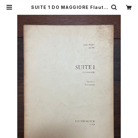
SUITE 1 DO MAGGIORE Flauto
dolce Basso continuo【著者：DI
EUPART】出版社：EDITION MOEK
1966年 | Birds' Tale Collectiv
e