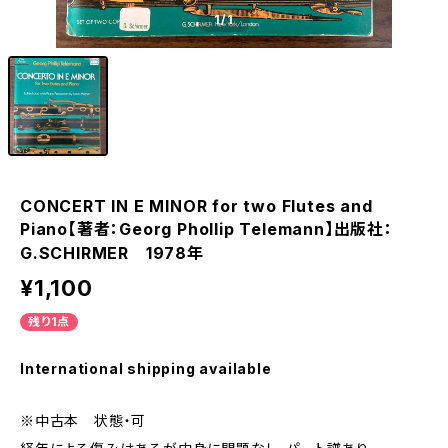
1
/1
CONCERT IN E MINOR for two Flutes and
Piano【著者：Georg Phollip Telemann】出版社：
G.SCHIRMER 1978年
¥1,100
残り1点
International shipping available
※中古本 状態・可