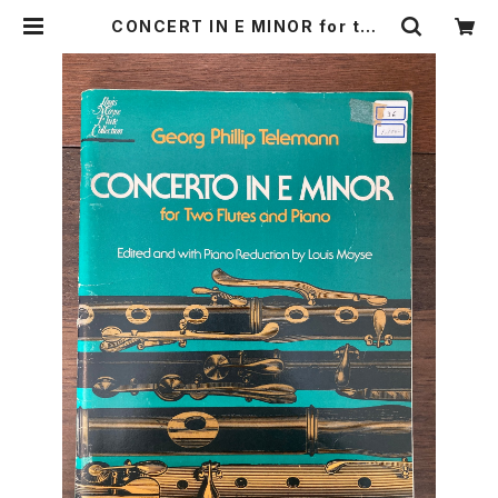
CONCERT IN E MINOR for two
Flutes and Piano【著者：Georg
Phollip Telemann】出版社：G.SC
HIRMER 1978年 | Birds' Tale
Collective