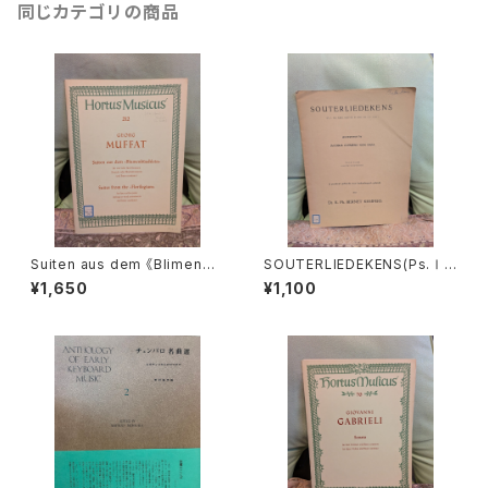
同じカテゴリの商品
Suiten aus dem 《Blimenbü
SOUTERLIEDEKENS(Ps.Ⅰ,
schlein》【著者：MUFFAT】出
Ⅻ,XXXⅠ,XXXⅧ,XL,XLⅡ,L
¥1,650
¥1,100
版社：BÄRENREITER KASSEL
Ⅲ,LXV)【著者：JACOBUS CL
1972年
EMENS NON PAPA】出版社：
Dr.K.Ph.BERNET KEMPERS
1927年？