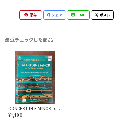
保存
シェア
LINE
ポスト
最近チェックした商品
CONCERT IN E MINOR for t
wo Flutes and Piano【著者：
¥1,100
Georg Phollip Telemann】
出版社：G.SCHIRMER 1978
年