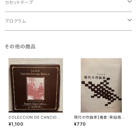
バロック
古楽
カセットテープ
ルネサンス
古楽以外
古楽
プログラム
古楽以外
古楽
その他の商品
古楽以外
COLECCION DE CANCIONE
現代の作曲家【著者：柴田南雄】
S POPULARES ESPAÑOLAS
出版社：音楽之友社 昭和33年
¥1,100
¥770
【演奏者：FEDERICO GARCIA
LORCA, LA ARGENTINITA】
レコード会社：SONIFOLK 199