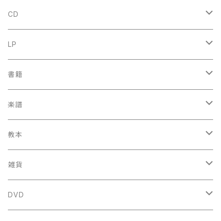
CD
古楽
LP
中古CD
古楽以外
古楽
書籍
鍋島元子関連CD
中古CD
中古LP
古楽以外
古楽関係
楽譜
新品CD
鍋島元子関連LP
中古LP
中古本
古楽以外
古楽関係
教本
新古本
中古本
スコア
中古本
古楽以外
古楽関係
雑貨
鍵盤用
スコア
古楽以外
トートバッグ
DVD
アンサンブル