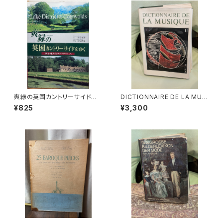
0年
爽緑の英国カントリーサイドを
DICTIONNAIRE DE LA MUSI
ゆく【著者：末安正博 写真：末安
QUE Ⅱ:les mens et leurs
¥825
¥3,300
潤子】出版社：成隆出版 2000
œuvres『音楽辞典：人物とその
年
作品』第2巻【著者：MARC HO
NEGGER】出版社：BORDAS 1
970年