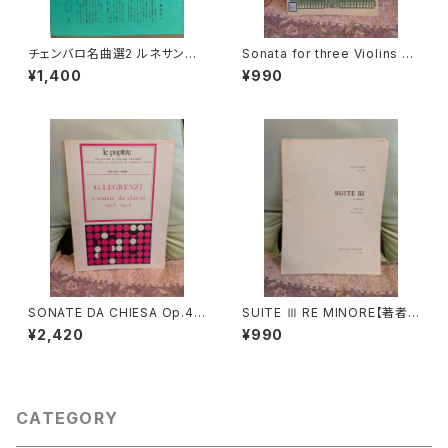
チェンバロ名曲選2 ルネサンス
Sonata for three Violins an
からロココまで【編集：野村満
d Basso continuo【著者：GA
¥1,400
¥990
男】出版：東京コレギウム 199
BRIELI】出版社：BÄRENREITE
8年
R KASSEL 1966年
SONATE DA CHIESA Op.4 -
SUITE Ⅲ RE MINORE【著者：
Op.8【著者：G.LEGRENZI】出
DIEUPART】出版社：EDITION
¥2,420
¥990
版社：HEUGEL& Cie 1968年
MOECK 1966年
CATEGORY