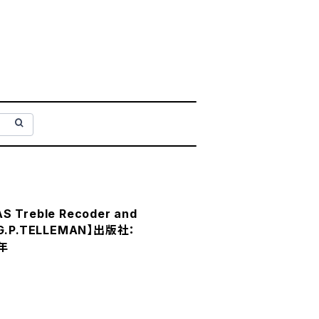
 Treble Recoder and
：G.P.TELLEMAN】出版社：
7年