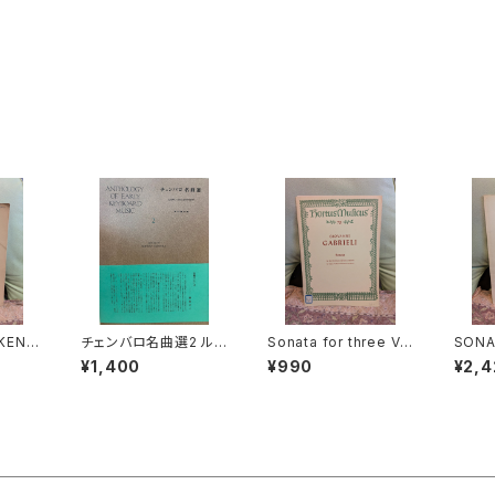
KENS
チェンバロ名曲選2 ル
Sonata for three Vi
SONA
Ⅰ,XXX
ネサンスからロココまで
olins and Basso co
Op.4
¥1,400
¥990
¥2,4
LXV)
【編集：野村満男】出版：
ntinuo【著者：GABRIE
LEGR
S CL
東京コレギウム 1998
LI】出版社：BÄRENREI
EUGE
APA】
年
TER KASSEL 1966年
.BERN
927