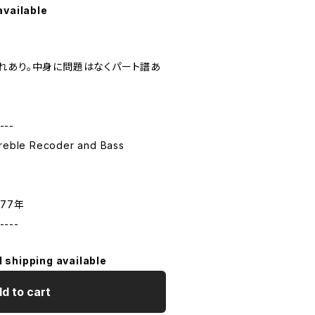
available
れあり。中身に問題はなくパート譜あ
---
eble Recoder and Bass
977年
----
l shipping available
d to cart