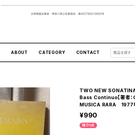
E
ABOUT
CATEGORY
CONTACT
TWO NEW SONATINAS
Bass Continuo【著者
MUSICA RARA 197
¥990
残り1点