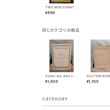
TWO NEW SONATIN
AS Treble Recoder
¥990
and Bass Continuo
【著者：G.P.TELLEMA
N】出版社：MUSICA R
ARA 1977年
同じカテゴリの商品
Suiten aus dem 《Bli
SOUTERLIEDE
menbüschlein》【著
(Ps.Ⅰ,Ⅻ,XXX
¥1,650
¥1,100
者：MUFFAT】出版社：
Ⅷ,XL,XLⅡ,LⅢ,
BÄRENREITER KASS
【著者：JACOBU
EL 1972年
EMENS NON P
出版社：Dr.K.Ph
ET KEMPERS 1
CATEGORY
年？