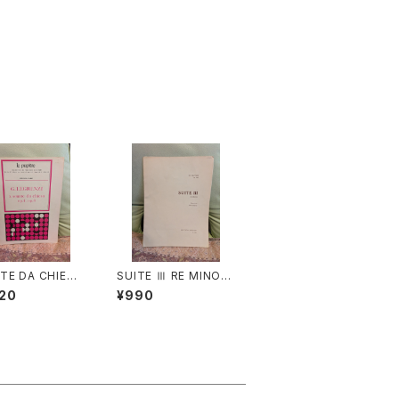
TE DA CHIESA
SUITE Ⅲ RE MINOR
 - Op.8【著者：G.
E【著者：DIEUPART】
20
¥990
ENZI】出版社：H
出版社：EDITION MO
L& Cie 1968年
ECK 1966年