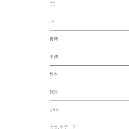
CD
古楽
LP
中古CD
古楽以外
古楽
書籍
鍋島元子関連CD
中古CD
中古LP
古楽以外
古楽関係
楽譜
新品CD
鍋島元子関連LP
中古LP
中古本
古楽以外
古楽関係
教本
新古本
中古本
スコア
中古本
古楽以外
古楽関係
雑貨
鍵盤用
スコア
古楽以外
トートバッグ
DVD
アンサンブル
バロック
古楽
カセットテープ