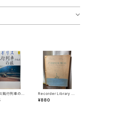
ス鈍行列車の旅
Recorder Library Ta
：小池滋】出版社：
da Sries1 25 BAROQ
5
¥880
出版 1997年
UE PIECES FOR TRE
BLE RECORDER AN
D KEYBOARD バロッ
ク小品２５選集【編著：
多田免郎】出版社：EDI
TION ZEN-ON 19
67年