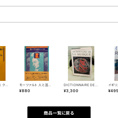
 クラ
モーツァルト 人と芸術
DICTIONNAIRE DE L
イギリ
リコー
【編集：音楽現代】出版
A MUSIQUE Ⅱ:les m
【著者
¥880
¥3,300
¥49
 上【編
社：芸術現代社 昭和51
ens et leurs œuvre
NTT
版社：
年
s『音楽辞典：人物とそ
200
の作品』第2巻【著者：M
ARC HONEGGER】出
版社：BORDAS 1970
商品一覧に戻る
年