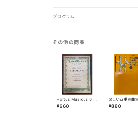
ルネサンス
古楽以外
古楽
プログラム
古楽以外
古楽
その他の商品
古楽以外
Hortus Musicus 6 F
楽しい四重奏曲集
our Sonatas for Rec
ス授業のための
¥660
¥880
order and Basso Co
ダーアンサンブル
ntinuo【著者：Georg
著：田中良徳】出
Philipp Telemann】
全音楽譜出版社 
出版社：BÄRENREITE
8年
R KASSEL 1965年