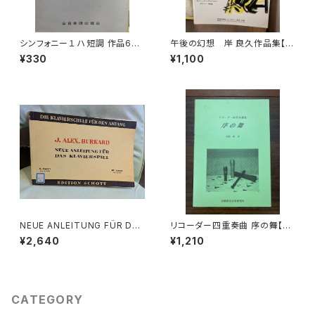
シンフォニー１ ハ短調 作品68
午後の幻想 岸 良久作品集【製
【著者：ブラームス】出版社：全音
作：音楽企画社 ハーモニー】出
¥330
¥1,100
楽譜出版社 1958年
版社：音楽企画社 ハーモニ
ー 1995年
NEUE ANLEITUNG FÜR DAS
リコーダー四重奏曲 序の舞【著
KLAVIERSPIEL Band.Ⅱ【著
者：高橋一雄】出版社：高橋教育
¥2,640
¥1,210
者：J.ALEX.BURKARD】出版
音楽研究所 平成18年
社：EDITION SCHOTT
CATEGORY