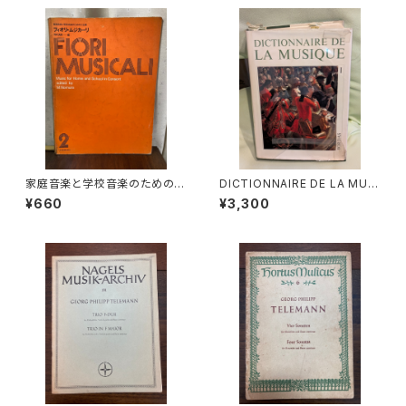
ニア 昭和54年
家庭音楽と学校音楽のための小
DICTIONNAIRE DE LA MUSI
合奏 フィオリ・ムジカーリ2【著
QUE Ⅰ :les mens et leurs
¥660
¥3,300
者：野村満男】出版社：全音楽譜
œuvres『音楽辞典：人物とその
出版社
作品』第１巻【著者：MARC HO
NEGGER】出版社：BORDAS 1
970年