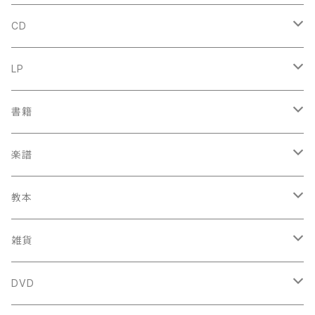
CD
古楽
LP
中古CD
古楽以外
古楽
書籍
鍋島元子関連CD
中古CD
中古LP
古楽以外
古楽関係
楽譜
新品CD
鍋島元子関連LP
中古LP
中古本
古楽以外
古楽関係
教本
新古本
中古本
スコア
中古本
古楽以外
古楽関係
雑貨
鍵盤用
スコア
古楽以外
トートバッグ
DVD