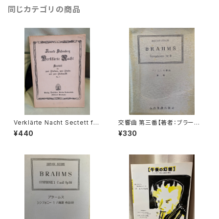
同じカテゴリの商品
Verklärte Nacht Sectett für
交響曲 第三番【著者：ブラーム
zwei Violinen,zwei Violen
ス】出版社：全音楽譜出版社 19
¥440
¥330
und zwei Violoncelli op.4
57年
【著者：Arnord Schöenberg】
出版社：Verlag Dreililien Ber
lin-Lichterfelde 出版年不明