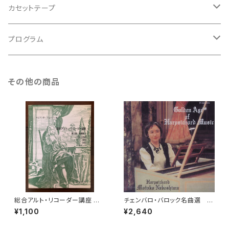
アンサンブル
バロック
古楽
カセットテープ
ルネサンス
古楽以外
古楽
プログラム
古楽以外
古楽
その他の商品
古楽以外
総合アルト・リコーダー講座 第3
チェンバロ・バロック名曲選 G
巻 中級編2 リズムと拍節 音程
olden Age of Harpsichord
¥1,100
¥2,640
和音 カデンツ【著者：マリアン
Music 【演奏：鍋島元子】
ネ・リューティ】出版社：シンフォ