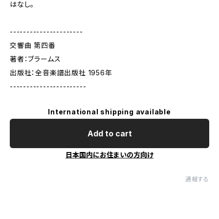
はなし。
----------------------
交響曲 第四番
著者：ブラームス
出版社：全音楽譜出版社 1956年
-----------------------
International shipping available
Add to cart
日本国内にお住まいの方向け
通報する