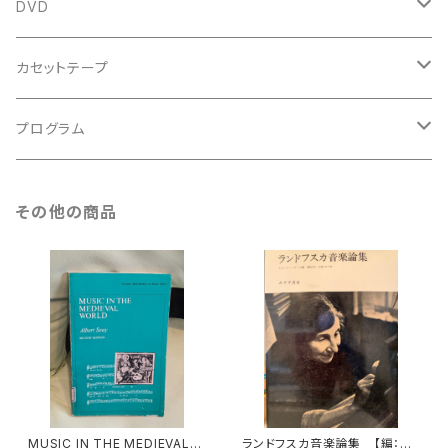
スコア
古楽以外
トートバッグ
DVD
アンサンブル
バロック
古楽
カセットテープ
ルネサンス
古楽以外
古楽
プログラム
古楽以外
古楽
その他の商品
古楽以外
MUSIC IN THE MEDIEVAL
ランドフスカ音楽論集 【編：ド