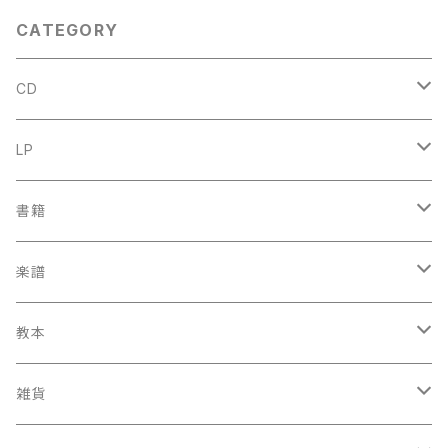
ポリドール/フィリップス 1997年
CATEGORY
CD
古楽
LP
中古CD
古楽以外
古楽
書籍
鍋島元子関連CD
中古CD
中古LP
古楽以外
古楽関係
楽譜
新品CD
鍋島元子関連LP
中古LP
中古本
古楽以外
古楽関係
教本
新古本
中古本
スコア
中古本
古楽以外
古楽関係
雑貨
鍵盤用