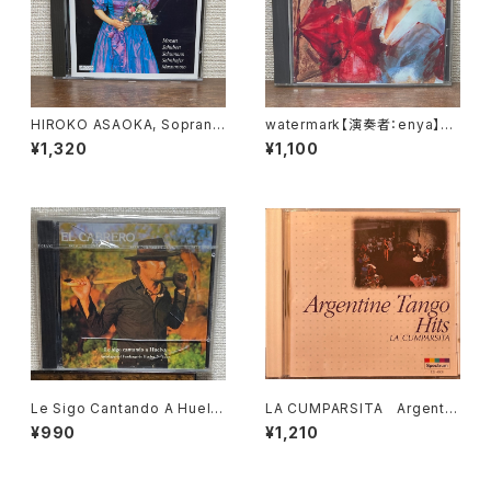
HIROKO ASAOKA, Sopran・
watermark【演奏者：enya】レ
ERIK WERBA, Klavier Mozar
コード会社：WEA MUSIC K.K.
¥1,320
¥1,100
t, Schubert, Schumann, Sal
1988年
mhofer, Massumoto【演奏
者：HIROKO ASAOKA, ERIK
WERBA】レコード会社：ARICO
RD
Le Sigo Cantando A Huelv
LA CUMPARSITA Argentin
a - Antología Del Fandang
e Tango Hits【演奏者：クァル
¥990
¥1,210
o De Huelva 2ª Parte【演奏
テート・ロス・ポルテニートス, マ
者：EL CABRERO】レコード会
ランド楽団, アルフレッド・ハウゼ
社：Coliseum 1985年
楽団, フロリンド・サッソーネ, ア
ストル・ピアソラ】レコード会社：