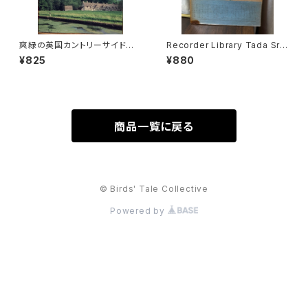
爽緑の英国カントリーサイドを
Recorder Library Tada Srie
ゆく【著者：末安正博 写真：末安
s1 25 BAROQUE PIECES FO
¥825
¥880
潤子】出版社：成隆出版 2000
R TREBLE RECORDER AND
年
KEYBOARD バロック小品２５
選集【編著：多田免郎】出版社：E
DITION ZEN-ON 1967年
商品一覧に戻る
© Birds' Tale Collective
Powered by