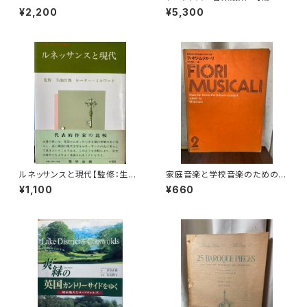
WORLD【著者：Albert Seay】
ニーズ・レストウ編 共訳：鍋島
¥2,200
¥5,300
出版社：PRENTICE-HALL, IN
元子・大島かおり】 出版社：み
C., 1975年
すず書房 1981年
ルネッサンスと現代【監修：生地
家庭音楽と学校音楽のための小
竹郎 ピーター・ミルワード】出版
合奏 フィオリ・ムジカーリ2【著
¥1,100
¥660
社：荒竹出版 昭和54年
者：野村満男】出版社：全音楽譜
出版社