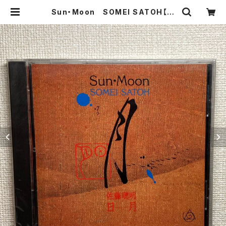
Sun・Moon SOMEI SATOH【演
奏者：Akikazu Nakamura, Shin
Miyashita】レコード会社：ALBION
RECORDS 1994年 | Birds' Tale
Collective