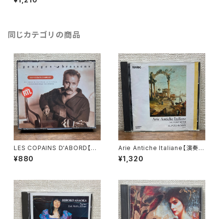
Shin Miyashita】レコード会
社：ALBION RECORDS 1994
年
同じカテゴリの商品
LES COPAINS D'ABORD【演
Arie Antiche Italiane【演奏
奏者：georges brassens】レ
者：嶺貞子, H.ピュイグ＝ロジ
¥880
¥1,320
コード会社：PHILIPS 1989年
ェ】レコード会社：fontec