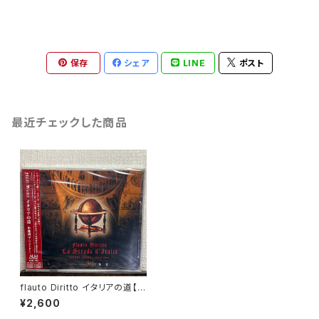
保存
シェア
LINE
ポスト
最近チェックした商品
flauto Diritto イタリアの道【演
奏者：小池耕平,中野哲也,三橋
¥2,600
桜子】レコード会社：ALM REC