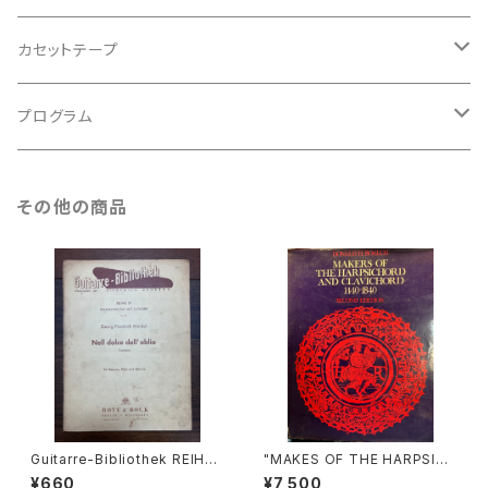
アンサンブル
バロック
古楽
カセットテープ
ルネサンス
古楽以外
古楽
プログラム
古楽以外
古楽
その他の商品
古楽以外
Guitarre-Bibliothek REIHE
"MAKES OF THE HARPSICH
Ⅳ KAMMEMUSIK MIT GITA
ORD AND CLAVICHORD 14
¥660
¥7,500