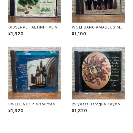
GIUSEPPE TALTINI FIVE VI
WOLFGANG AMADEUS MO
OLIN SONATAS【演奏者：Fab
ZART Divertimenti【演奏者：
¥1,320
¥1,100
io Biondi, Maurizio Nadde
Mozart-Sextett】レコード会
o, Rinaldo Alessandrini, Pa
社：PILZCD 1993年
scal Montheillet】レコード会
社：Opus Production 1992
年
SWEELINCK his sources -
25 years Baroque Keyboar
his influence vol.2【演奏者：
d Instruments Gerrit C. Klo
¥1,320
¥1,320
BERNARD WINSEMIUS】レコ
p【演奏者：Wout van Andel,
ード会社：INTER SOUND 199
Bob van Asperen, Leo van
0年
Doeselaar, Reitze Smits, T
on Koopman, Gustav Leon
hardt】レコード会社：STH-Re