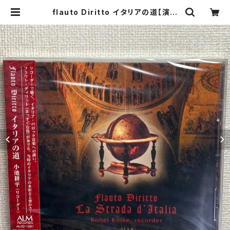
flauto Diritto イタリアの道【演奏
者：小池耕平,中野哲也,三橋桜子】レ
コード会社：ALM RECORDS 2007
年 | Birds' Tale Collective