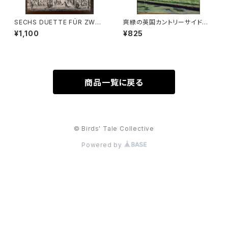
SECHS DUETTE FÜR ZWEI
爽緑の英国カントリーサイドを
ALTBLÖCKFLÖTEN Ⅰ【著
ゆく【著者：末安正博 写真：末安
¥1,100
¥825
者：Johann Joachim Quant
潤子】出版社：成隆出版 2000
z】出版社：AMADEUS 1982年
年
商品一覧に戻る
© Birds' Tale Collective
Powered by