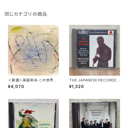
ORDS 2007年
同じカテゴリの商品
＜新譜＞英国革命-この世界の
THE JAPANESE RECORDER
美の精髄-17世紀イングランド
【演奏者：Dan Laurin】レコード
¥4,070
¥1,320
の音楽 ENGLISH REVOLUTI
会社：BIS 1994年
ON -THE BEAUTY OF THE
WORLD- 【ALM-1223～4】
辺保陽一 / トーマス・バエテ /
加久間朋子 [2CD]