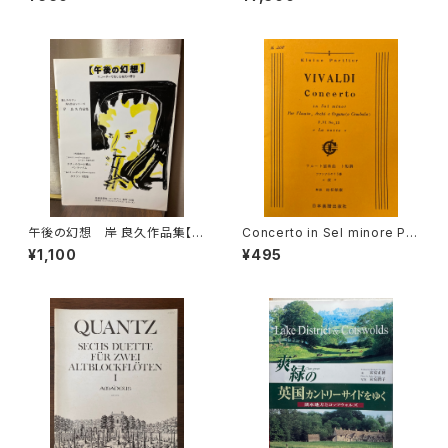
RRE Nr.47 Nell dolce dell'o
40-1840 SECOND EDITION
blio Kantate für Sopran, Fl
【著者：Donald H.Boalch】出
öte und Gitarre【著者：Geor
版社：Oxford University Pre
g Friedrich Händel】出版社：
ss 1974年"
BOTE&BOCK BERLIN・WIES
BADEN 1958年
午後の幻想 岸 良久作品集【製
Concerto in Sel minore Per
作：音楽企画社 ハーモニー】出
Flaute, Archi e Organo(o C
¥1,100
¥495
版社：音楽企画社 ハーモニ
embalo) La notte【著者：VIV
ー 1995年
ALDI】出版社：日本楽譜出版社