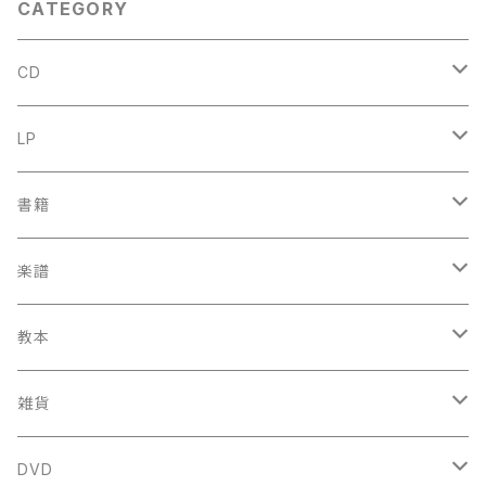
CATEGORY
cords
CD
古楽
LP
中古CD
古楽以外
古楽
書籍
鍋島元子関連CD
中古CD
中古LP
古楽以外
古楽関係
楽譜
新品CD
鍋島元子関連LP
中古LP
中古本
古楽以外
古楽関係
教本
新古本
中古本
スコア
中古本
古楽以外
古楽関係
雑貨
鍵盤用
スコア
古楽以外
トートバッグ
DVD