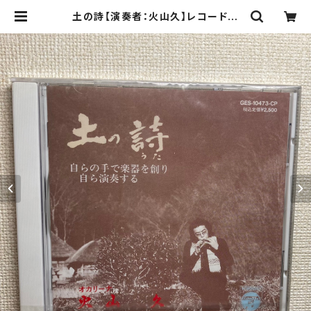
土の詩【演奏者：火山久】レコード会
社：日本コロムビア株式会社 1994
年 | Birds' Tale Collective