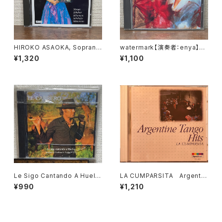
HIROKO ASAOKA, Sopran・
watermark【演奏者：enya】レ
ERIK WERBA, Klavier Mozar
コード会社：WEA MUSIC K.K.
¥1,320
¥1,100
t, Schubert, Schumann, Sal
1988年
mhofer, Massumoto【演奏
者：HIROKO ASAOKA, ERIK
WERBA】レコード会社：ARICO
RD
Le Sigo Cantando A Huelv
LA CUMPARSITA Argentin
a - Antología Del Fandang
e Tango Hits【演奏者：クァル
¥990
¥1,210
o De Huelva 2ª Parte【演奏
テート・ロス・ポルテニートス, マ
者：EL CABRERO】レコード会
ランド楽団, アルフレッド・ハウゼ
社：Coliseum 1985年
楽団, フロリンド・サッソーネ, ア
ストル・ピアソラ】レコード会社：
ポリドール/フィリップス 1997年