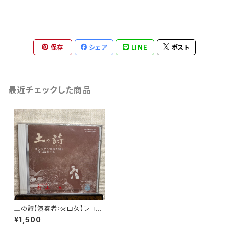
保存
シェア
LINE
ポスト
最近チェックした商品
土の詩【演奏者：火山久】レコー
ド会社：日本コロムビア株式会
¥1,500
社 1994年