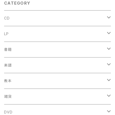
CATEGORY
CD
古楽
LP
中古CD
古楽以外
古楽
書籍
鍋島元子関連CD
中古CD
中古LP
古楽以外
古楽関係
楽譜
新品CD
鍋島元子関連LP
中古LP
中古本
古楽以外
古楽関係
教本
新古本
中古本
スコア
中古本
古楽以外
古楽関係
雑貨
鍵盤用
スコア
古楽以外
トートバッグ
DVD