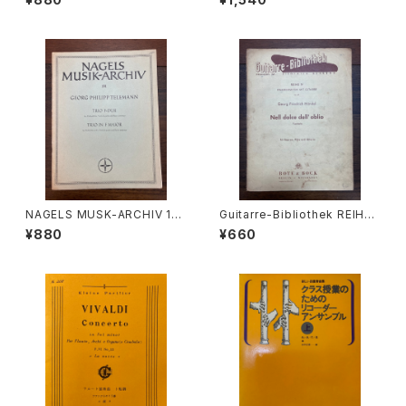
VANNI BATTISTA RICCIO】
uo 4−7【著者：GIOVANNI BA
出版社：Edition Moeck
TTISTA RICCIO】出版社：Edit
ion Moeck
NAGELS MUSK-ARCHIV 131
Guitarre-Bibliothek REIHE
TRIO F-DUR für Altblockfl
Ⅳ KAMMEMUSIK MIT GITA
¥880
¥660
öte, Viola da gamba und B
RRE Nr.47 Nell dolce dell'o
asso continuo【著者：Georg
blio Kantate für Sopran, Fl
Philipp Telemann】出版社：N
öte und Gitarre【著者：Geor
AGELS VERLAG KASSEL
g Friedrich Händel】出版社：
BOTE&BOCK BERLIN・WIES
BADEN 1958年