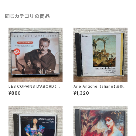
同じカテゴリの商品
LES COPAINS D'ABORD【演
Arie Antiche Italiane【演奏
奏者：georges brassens】レ
者：嶺貞子, H.ピュイグ＝ロジ
¥880
¥1,320
コード会社：PHILIPS 1989年
ェ】レコード会社：fontec