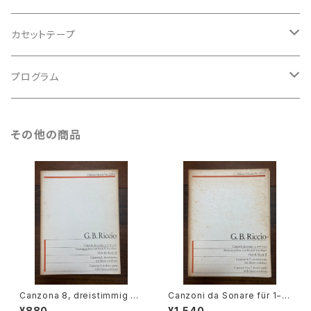
アンサンブル
バロック
古楽
カセットテープ
ルネサンス
古楽以外
古楽
プログラム
古楽以外
古楽
その他の商品
古楽以外
Canzona 8, dreistimmig mi
Canzoni da Sonare für 1−4
t Basso continuo【著者：GIO
stimmen und Basso Contin
¥880
¥1,540