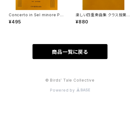
Concerto in Sel minore Per
楽しい四重奏曲集 クラス授業の
Flaute, Archi e Organo(o C
ためのリコーダーアンサンブル
¥495
¥880
embalo) La notte【著者：VIV
上【編著：田中良徳】出版社：全
ALDI】出版社：日本楽譜出版社
音楽譜出版社 2008年
商品一覧に戻る
© Birds' Tale Collective
Powered by