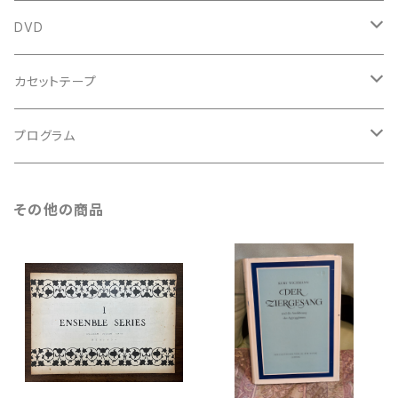
鍵盤用
スコア
古楽以外
トートバッグ
DVD
アンサンブル
バロック
古楽
カセットテープ
ルネサンス
古楽以外
古楽
プログラム
古楽以外
古楽
その他の商品
古楽以外