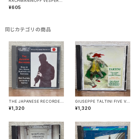
RACHMANINOFF VESPERS
【演奏者：St Petersburg Cha
¥605
mber Choir, Nikolai Kornie
v, Olga Borodina】レコード会
社：PHILIPS 1993年
同じカテゴリの商品
THE JAPANESE RECORDER
GIUSEPPE TALTINI FIVE VI
【演奏者：Dan Laurin】レコード
OLIN SONATAS【演奏者：Fab
¥1,320
¥1,320
会社：BIS 1994年
io Biondi, Maurizio Nadde
o, Rinaldo Alessandrini, Pa
scal Montheillet】レコード会
社：Opus Production 1992
年