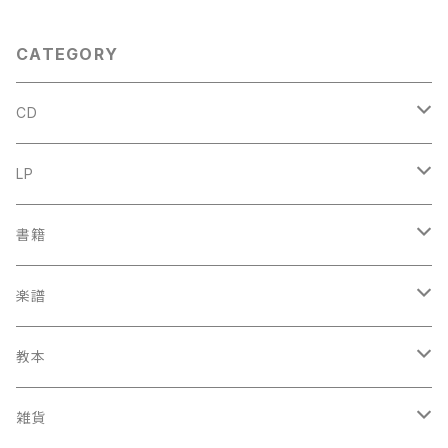
Doeselaar, Reitze Smits, T
on Koopman, Gustav Leon
hardt】レコード会社：STH-Re
CATEGORY
cords
CD
古楽
LP
中古CD
古楽以外
古楽
書籍
鍋島元子関連CD
中古CD
中古LP
古楽以外
古楽関係
楽譜
新品CD
鍋島元子関連LP
中古LP
中古本
古楽以外
古楽関係
教本
新古本
中古本
スコア
中古本
古楽以外
古楽関係
雑貨