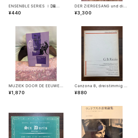
ENSENBLE SERIES Ⅰ【編集：
DER ZIERGESANG und die
東京コレギウム】出版社：東京コ
Ausfuhrung der Appoggiat
¥440
¥3,300
レギウム出版部
ura【著者：Kurt Wichmann】出
版社：Veb Deutscher Verlag
Fur Musik 1966年
MUZIEK DOOR DE EEUWEN
Canzona 8, dreistimmig mi
3【著者：DRS.W.C.M.KLOPPE
t Basso continuo【著者：GIO
¥1,870
¥880
NBURG】出版社：Broekmans
VANNI BATTISTA RICCIO】
&Van Poppel 1975年
出版社：Edition Moeck