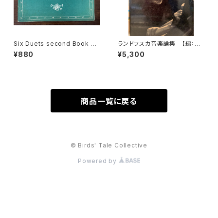
Six Duets second Book 4=
ランドフスカ音楽論集 【編：ド
6 for two Alto Recorders
ニーズ・レストウ編 共訳：鍋島
¥880
¥5,300
【著者：Georg Philipp Telem
元子・大島かおり】 出版社：み
ann】出版社：Hargall Music P
すず書房 1981年
ress 1964年
商品一覧に戻る
© Birds' Tale Collective
Powered by