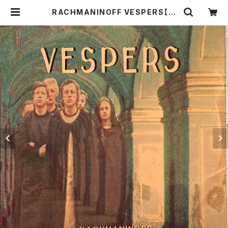
RACHMANINOFF VESPERS【演
奏者：St Petersburg Chamber
Choir, Nikolai Korniev, Olga B
orodina】レコード会社：PHILIPS 1
993年 | Birds' Tale Collective