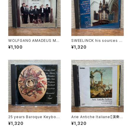
WOLFGANG AMADEUS MO
SWEELINCK his sources -
ZART Divertimenti【演奏者：
his influence vol.2【演奏者：
¥1,100
¥1,320
Mozart-Sextett】レコード会
BERNARD WINSEMIUS】レコ
社：PILZCD 1993年
ード会社：INTER SOUND 199
0年
25 years Baroque Keyboar
Arie Antiche Italiane【演奏
d Instruments Gerrit C. Klo
者：嶺貞子, H.ピュイグ＝ロジ
¥1,320
¥1,320
p【演奏者：Wout van Andel,
ェ】レコード会社：fontec
Bob van Asperen, Leo van