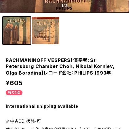
1
/2
RACHMANINOFF VESPERS【演奏者：St
Petersburg Chamber Choir, Nikolai Korniev,
Olga Borodina】レコード会社：PHILIPS 1993年
¥605
残り1点
International shipping available
※中古CD 状態・可